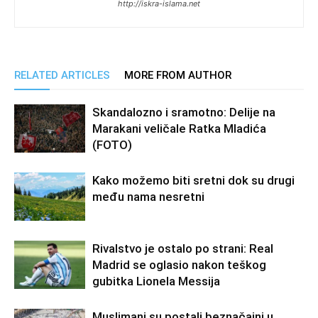
http://iskra-islama.net
RELATED ARTICLES
MORE FROM AUTHOR
Skandalozno i sramotno: Delije na
Marakani veličale Ratka Mladića
(FOTO)
Kako možemo biti sretni dok su drugi
među nama nesretni
Rivalstvo je ostalo po strani: Real
Madrid se oglasio nakon teškog
gubitka Lionela Messija
Muslimani su postali beznačajni u