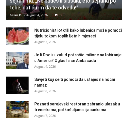
šejtanima: „Ne budeš li slušala, eto šejtana po
tebe, dat ću im da te odvedu!“
Salim D.
-
August 4, 2026
0
Nutricionisti otkrili kako lubenica može pomoći
tijelu tokom toplih ljetnih mjeseci
August 3, 2026
Je li Dodik uzalud potrošio milione na lobiranje
u Americi? Oglasila se Ambasada
August 4, 2026
Savjeti koji će ti pomoći da ustaješ na noćni
namaz
August 8, 2026
Poznati sarajevski restoran zabranio ulazak u
trenerkama, potkošuljama i japankama
August 7, 2026