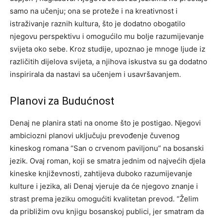
samo na učenju; ona se proteže i na kreativnost i
istraživanje raznih kultura, što je dodatno obogatilo
njegovu perspektivu i omogućilo mu bolje razumijevanje
svijeta oko sebe.
Kroz studije, upoznao je mnoge ljude iz
različitih dijelova svijeta, a njihova iskustva su ga dodatno
inspirirala da nastavi sa učenjem i usavršavanjem.
Planovi za Budućnost
Denaj ne planira stati na onome što je postigao. Njegovi
ambiciozni planovi uključuju prevođenje čuvenog
kineskog romana “San o crvenom paviljonu” na bosanski
jezik.
Ovaj roman, koji se smatra jednim od najvećih djela
kineske književnosti, zahtijeva duboko razumijevanje
kulture i jezika, ali Denaj vjeruje da će njegovo znanje i
strast prema jeziku omogućiti kvalitetan prevod. “Želim
da približim ovu knjigu bosanskoj publici, jer smatram da