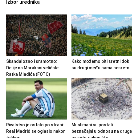
Izbor urednika
Skandalozno i sramotno:
Kako možemo biti sretni dok
Delije na Marakani veličale
su drugi među nama nesretni
Ratka Mladića (FOTO)
Rivalstvo je ostalo po strani:
Muslimani su postali
Real Madrid se oglasio nakon
beznačajni u odnosu na druge
teškog...
narode, nakon što...