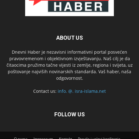
ABOUT US
Dnevni Haber je nezavisni informativni portal posvećen
pravovremenom i objektivnom izvještavanju. Naš cilj je da
čitaocima pružimo tačne vijesti iz zemlje, regiona i svijeta, uz
poštovanje najviših novinarskih standarda. Vaš haber, naša
odgovornost.
Contact us:
info. @. isra-islama.net
FOLLOW US
O nama
Impressum
Kontakt
Pravila i uslovi korištenja