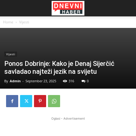
Home
Vijesti
Vijesti
Ponos Dobrinje: Kako je Denaj Sijerčić
savladao najteži jezik na svijetu
By
Admin
-
September 23, 2025
316
0
Oglasi - Advertisement