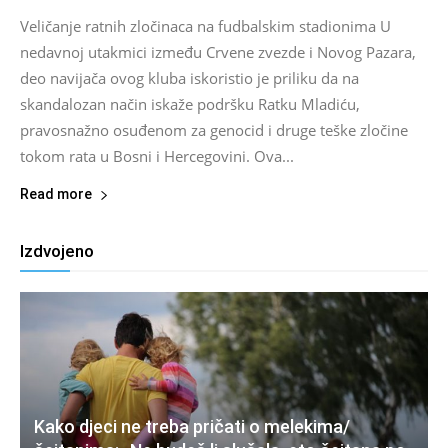
Veličanje ratnih zločinaca na fudbalskim stadionima U
nedavnoj utakmici između Crvene zvezde i Novog Pazara,
deo navijača ovog kluba iskoristio je priliku da na
skandalozan način iskaže podršku Ratku Mladiću,
pravosnažno osuđenom za genocid i druge teške zločine
tokom rata u Bosni i Hercegovini. Ova...
Read more
Izdvojeno
Kako djeci ne treba pričati o melekima/