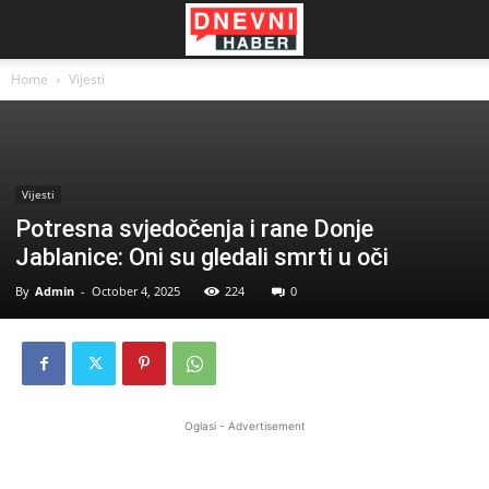
Home
Vijesti
Vijesti
Potresna svjedočenja i rane Donje
Jablanice: Oni su gledali smrti u oči
By
Admin
-
October 4, 2025
224
0
Oglasi - Advertisement