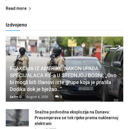
Read more
Izdvojeno
REAKCIJA IZ AMERIKE, NAKON UPADA
SPECIJALACA RS-a U SREDNJOJ BOSNI: „Ovo
bi mogli biti članovi iste grupe koja je pratila
Dodika dok je bježao…“
Salim D.
-
August 4, 2026
0
Snažna podvodna eksplozija na Dunavu:
Preusmjerava se tok rijeke prema nuklearnoj
elektrani