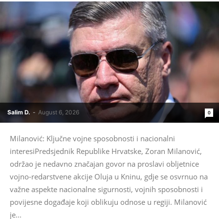
Salim D.
-
August 6, 2026
0
Milanović: Ključne vojne sposobnosti i nacionalni
interesiPredsjednik Republike Hrvatske, Zoran Milanović,
održao je nedavno značajan govor na proslavi obljetnice
vojno-redarstvene akcije Oluja u Kninu, gdje se osvrnuo na
važne aspekte nacionalne sigurnosti, vojnih sposobnosti i
povijesne događaje koji oblikuju odnose u regiji. Milanović
je...