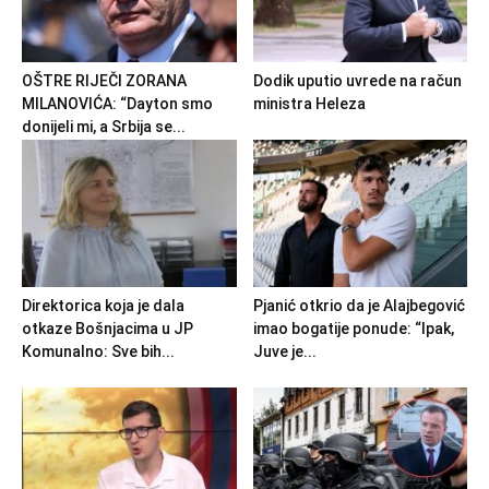
OŠTRE RIJEČI ZORANA
Dodik uputio uvrede na račun
MILANOVIĆA: “Dayton smo
ministra Heleza
donijeli mi, a Srbija se...
Direktorica koja je dala
Pjanić otkrio da je Alajbegović
otkaze Bošnjacima u JP
imao bogatije ponude: “Ipak,
Komunalno: Sve bih...
Juve je...