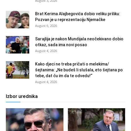
August 3, 2026
Brat Kerima Alajbegovića dobio veliku priliku:
Pozvan je u reprezentaciju Njemačke
August 6, 2026
Sarajlija je nakon Mundijala neočekivano dobio
otkaz, sada ima novi posao
August 4, 2026
Kako djeci ne treba pričati o melekima/
šejtanima: „Ne budeš li slušala, eto šejtana po
tebe, dat ću im da te odvedu!“
August 4, 2026
Izbor urednika