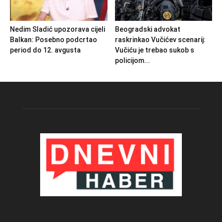
Nedim Sladić upozorava cijeli
Beogradski advokat
Balkan: Posebno podcrtao
raskrinkao Vučićev scenarij:
period do 12. avgusta
Vučiću je trebao sukob s
policijom...