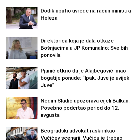
Dodik uputio uvrede na račun ministra
Heleza
Direktorica koja je dala otkaze
Bošnjacima u JP Komunalno: Sve bih
ponovila
Pjanić otkrio da je Alajbegović imao
bogatije ponude: “Ipak, Juve je uvijek
Juve”
Nedim Sladić upozorava cijeli Balkan:
Posebno podcrtao period do 12.
avgusta
Beogradski advokat raskrinkao
Vučićev scenarij: Vučiću je trebao