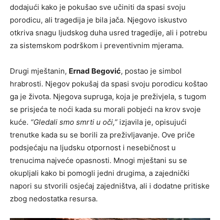
dodajući kako je pokušao sve učiniti da spasi svoju
porodicu, ali tragedija je bila jača. Njegovo iskustvo
otkriva snagu ljudskog duha usred tragedije, ali i potrebu
za sistemskom podrškom i preventivnim mjerama.
Drugi mještanin,
Ernad Begović
, postao je simbol
hrabrosti. Njegov pokušaj da spasi svoju porodicu koštao
ga je života. Njegova supruga, koja je preživjela, s tugom
se prisjeća te noći kada su morali pobjeći na krov svoje
kuće.
“Gledali smo smrti u oči,”
izjavila je, opisujući
trenutke kada su se borili za preživljavanje. Ove priče
podsjećaju na ljudsku otpornost i nesebičnost u
trenucima najveće opasnosti. Mnogi mještani su se
okupljali kako bi pomogli jedni drugima, a zajednički
napori su stvorili osjećaj zajedništva, ali i dodatne pritiske
zbog nedostatka resursa.