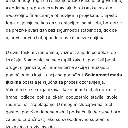
da se mnogo toga ne realizuje onako kako je dogovoreno,
a dodatne prepreke predstavljaju birokratske zastoje i
nedovoljno financiranje obnovljenih projekata.
Umjesto
toga, osjećaju se kao da su ostavljeni sami sebi, boreći se
da prežive svaki dan bez sigurnosti i stabilnosti, dok se
njihovi snovi o boljoj budućnosti čine sve daljima.
U ovim teškim vremenima, važnost zajednice dolazi do
izražaja. Stanovnici su se okupili kako bi podržali jedni
druge, organizirajući humanitarne akcije i pružajući
pomoć onima koji su najviše pogođeni.
Solidarnost među
ljudima
postala je ključna za proces ozdravljenja.
Volonteri su se organizovali kako bi prikupljali donacije,
hrane i odjeće, dok su lokalni poduzetnici stavljali svoje
resurse na raspolaganje. U mnogim slučajevima, topli
gestovi podrške donose nadu i podstiču ljude da se bore
za bolju budućnost, iako su svakodnevno suočeni s
izazovima preživljavanja.