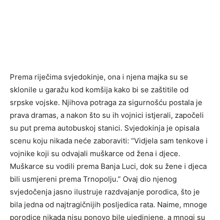
Prema riječima svjedokinje, ona i njena majka su se
sklonile u garažu kod komšija kako bi se zaštitile od
srpske vojske. Njihova potraga za sigurnošću postala je
prava dramas, a nakon što su ih vojnici istjerali, započeli
su put prema autobuskoj stanici. Svjedokinja je opisala
scenu koju nikada neće zaboraviti: “Vidjela sam tenkove i
vojnike koji su odvajali muškarce od žena i djece.
Muškarce su vodili prema Banja Luci, dok su žene i djeca
bili usmjereni prema Trnopolju.” Ovaj dio njenog
svjedočenja jasno ilustruje razdvajanje porodica, što je
bila jedna od najtragičnijih posljedica rata. Naime, mnoge
porodice nikada nisu ponovo bile ujedinjene, a mnogi su