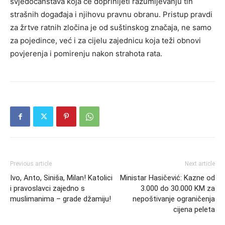
svjedočanstava koja će doprinijeti razumijevanju tih
strašnih događaja i njihovu pravnu obranu. Pristup pravdi
za žrtve ratnih zločina je od suštinskog značaja, ne samo
za pojedince, već i za cijelu zajednicu koja teži obnovi
povjerenja i pomirenju nakon strahota rata.
Previous article
Next article
Ivo, Anto, Siniša, Milan! Katolici
Ministar Hasičević: Kazne od
i pravoslavci zajedno s
3.000 do 30.000 KM za
muslimanima – grade džamiju!
nepoštivanje ograničenja
cijena peleta