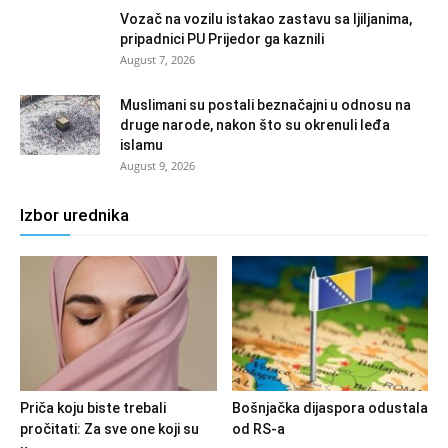
Vozač na vozilu istakao zastavu sa ljiljanima,
pripadnici PU Prijedor ga kaznili
August 7, 2026
Muslimani su postali beznačajni u odnosu na
druge narode, nakon što su okrenuli leđa
islamu
August 9, 2026
Izbor urednika
Priča koju biste trebali
Bošnjačka dijaspora odustala
pročitati: Za sve one koji su
od RS-a