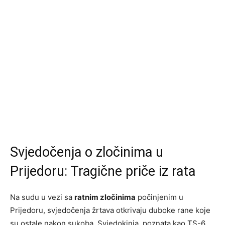
Svjedočenja o zločinima u
Prijedoru: Tragične priče iz rata
Na sudu u vezi sa
ratnim zločinima
počinjenim u
Prijedoru, svjedočenja žrtava otkrivaju duboke rane koje
su ostale nakon sukoba. Svjedokinja, poznata kao TS-6,