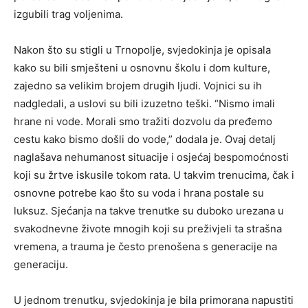
izgubili trag voljenima.
Nakon što su stigli u Trnopolje, svjedokinja je opisala
kako su bili smješteni u osnovnu školu i dom kulture,
zajedno sa velikim brojem drugih ljudi. Vojnici su ih
nadgledali, a uslovi su bili izuzetno teški. “Nismo imali
hrane ni vode. Morali smo tražiti dozvolu da pređemo
cestu kako bismo došli do vode,” dodala je. Ovaj detalj
naglašava nehumanost situacije i osjećaj bespomoćnosti
koji su žrtve iskusile tokom rata. U takvim trenucima, čak i
osnovne potrebe kao što su voda i hrana postale su
luksuz. Sjećanja na takve trenutke su duboko urezana u
svakodnevne živote mnogih koji su preživjeli ta strašna
vremena, a trauma je često prenošena s generacije na
generaciju.
U jednom trenutku, svjedokinja je bila primorana napustiti