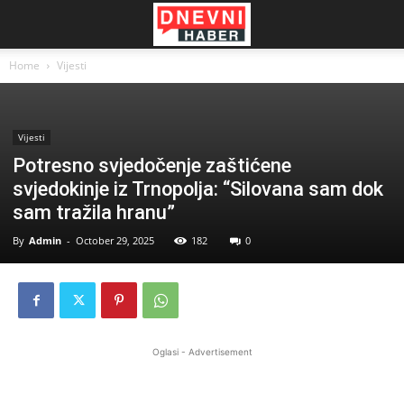
Home
Vijesti
Vijesti
Potresno svjedočenje zaštićene
svjedokinje iz Trnopolja: “Silovana sam dok
sam tražila hranu”
By
Admin
-
October 29, 2025
182
0
Oglasi - Advertisement