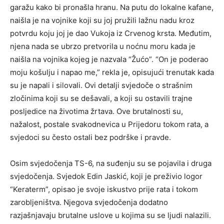
garažu kako bi pronašla hranu. Na putu do lokalne kafane,
naišla je na vojnike koji su joj pružili lažnu nadu kroz
potvrdu koju joj je dao Vukoja iz Crvenog krsta. Međutim,
njena nada se ubrzo pretvorila u noćnu moru kada je
naišla na vojnika kojeg je nazvala “Žućo”. “On je poderao
moju košulju i napao me,” rekla je, opisujući trenutak kada
su je napali i silovali. Ovi detalji svjedoče o strašnim
zločinima koji su se dešavali, a koji su ostavili trajne
posljedice na životima žrtava. Ove brutalnosti su,
nažalost, postale svakodnevica u Prijedoru tokom rata, a
svjedoci su često ostali bez podrške i pravde.
Osim svjedočenja TS-6, na suđenju su se pojavila i druga
svjedočenja. Svjedok Edin Jaskić, koji je preživio logor
“Keraterm”, opisao je svoje iskustvo prije rata i tokom
zarobljeništva. Njegova svjedočenja dodatno
razjašnjavaju brutalne uslove u kojima su se ljudi nalazili.