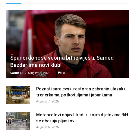
Španci donose veoma bitne vijesti: Samed
Baždar ima novi klub!
Salim D.
-
August 3, 2026
0
Poznati sarajevski restoran zabranio ulazak u
trenerkama, potkošuljama i japankama
August 7, 2026
Meteorolozi objavili kad i u kojim dijelovima BiH
se očekuju pljuskovi
August 6, 2026