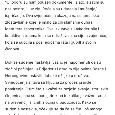
“U logoru su nam oduzeli dokumente i zlato, a zatim su
nas postrojili uz zid. Počela su udaranja i mučenja,”
ispričao je. Ova svjedočenja ukazuju na sistematsko
zlostavljanje koje je imalo za cilj slamanje duha i
identiteta zatvorenika. Ova iskustva su također bila i
kolektivna trauma koja se odražavala na cijelu zajednicu,
koja se suočila s posljedicama rata i gubitka svojih
članova.
Dok se suđenje nastavlja, važno je napomenuti da su
zločini počinjeni u Prijedoru i drugim dijelovima Bosne i
Hercegovine ostavili duboke ožiljke u društvu.
Svjedočenja žrtava su ključna za proces pravde i
pomirenja. Osim što su važni za razjašnjavanje istorijskih
činjenica, ona su i podsjetnik na to koliko je važno raditi
na prevenciji sličnih zločina u budućnosti. Kako se
suđenje nastavlja, očekuje se da će se čuti još mnogo