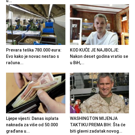
u...
Prevara teška 780.000 eura:
KOD KUĆE JE NAJBOLJE:
Evo kako je novac nestao s
Nakon deset godina vratio se
računa...
u BiH,...
Lijepe vijesti: Danas isplata
WASHINGTON MIJENJA
naknada za više od 50.000
TAKTIKU PREMA BIH: Šta će
građana u...
biti glavni zadatak novog...