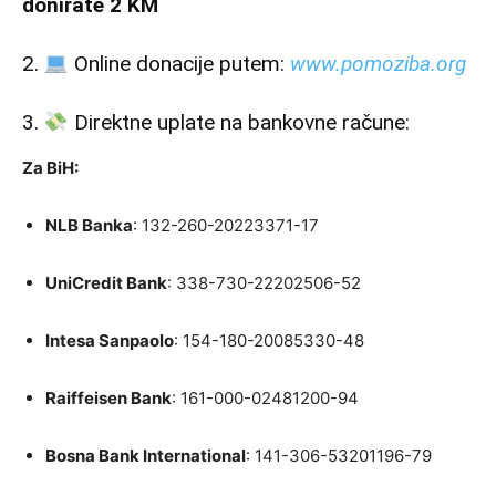
donirate 2 KM
2.
Online donacije putem:
www.pomoziba.org
3.
Direktne uplate na bankovne račune:
Za BiH:
NLB Banka
: 132-260-20223371-17
UniCredit Bank
: 338-730-22202506-52
Intesa Sanpaolo
: 154-180-20085330-48
Raiffeisen Bank
: 161-000-02481200-94
Bosna Bank International
: 141-306-53201196-79