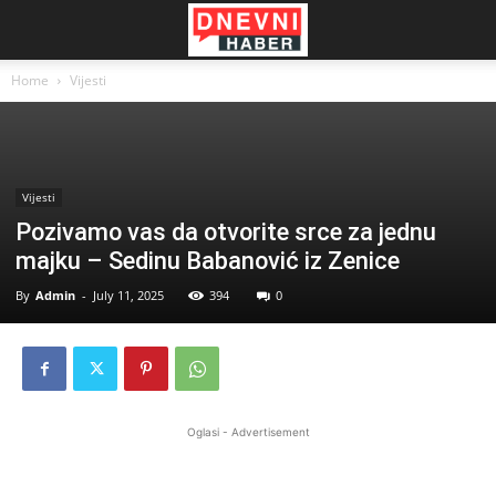
Home
Vijesti
Vijesti
Pozivamo vas da otvorite srce za jednu
majku – Sedinu Babanović iz Zenice
By
Admin
-
July 11, 2025
394
0
Oglasi - Advertisement