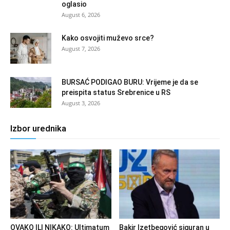
oglasio
August 6, 2026
Kako osvojiti muževo srce?
August 7, 2026
BURSAĆ PODIGAO BURU: Vrijeme je da se
preispita status Srebrenice u RS
August 3, 2026
Izbor urednika
OVAKO ILI NIKAKO: Ultimatum
Bakir Izetbegović siguran u