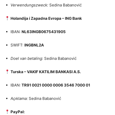
Verwendungszweck:
Sedina Babanović
Holandija i Zapadna Evropa – ING Bank
IBAN:
NL63INGB0675431905
SWIFT:
INGBNL2A
Doel van betaling:
Sedina Babanović
Turska – VAKIF KATILIM BANKASI A.S.
IBAN:
TR91 0021 0000 0006 3546 7000 01
Açıklama:
Sedina Babanović
PayPal: