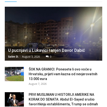
U pucnjavi u Lukavici ranjen Davor Dabić
Salim D.
-
August 3, 2026
0
ŠOK NA GRANICI: Ponesete li ovo voće u
Hrvatsku, prijeti vam kazna od nevjerovatnih
13.000 eura
August 7, 2026
PRVI MUSLIMAN U HISTORIJI AMERIKE NA
KORAK DO SENATA: Abdul El-Sayed srušio
favoritkinju establišmenta, Trump se odmah