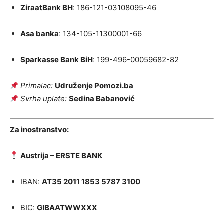
ZiraatBank BH
: 186-121-03108095-46
Asa banka
: 134-105-11300001-66
Sparkasse Bank BiH
: 199-496-00059682-82
Primalac:
Udruženje Pomozi.ba
Svrha uplate:
Sedina Babanović
Za inostranstvo:
Austrija – ERSTE BANK
IBAN:
AT35 2011 1853 5787 3100
BIC:
GIBAATWWXXX