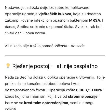
Nedavno je izdržala dvije izuzetno komplikovane
operacije ugradnje
vještačkih kukova
, koje su dodatno
zakomplikovane infekcijom opasnom bakterijom
MRSA
. I
danas, Sedina se kreće uz pomoć štaka. Svaki korak boli.
Svaki dan – nova borba.
Ali nikada nije tražila pomoć.
Nikada – do sada.
Rješenje postoji – ali nije besplatno
Nada za Sedinu dolazi u obliku operacije u Sloveniji. To je
prilika da se konačno oslobodi bolova i vrati
dostojanstvenom životu. Operacija košta
6.063,53 eura
–
iznos koji ona i njen sin, koji žive od
skromne penzije
i
bore se sa
kreditnim opterećenjima
, sami ne mogu
pokriti.