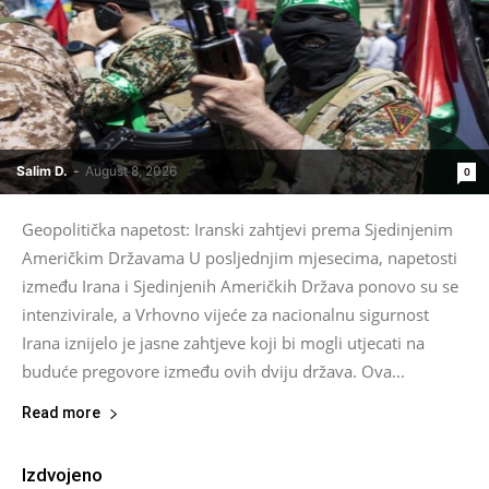
Salim D.
-
August 8, 2026
0
Geopolitička napetost: Iranski zahtjevi prema Sjedinjenim
Američkim Državama U posljednjim mjesecima, napetosti
između Irana i Sjedinjenih Američkih Država ponovo su se
intenzivirale, a Vrhovno vijeće za nacionalnu sigurnost
Irana iznijelo je jasne zahtjeve koji bi mogli utjecati na
buduće pregovore između ovih dviju država. Ova...
Read more
Izdvojeno