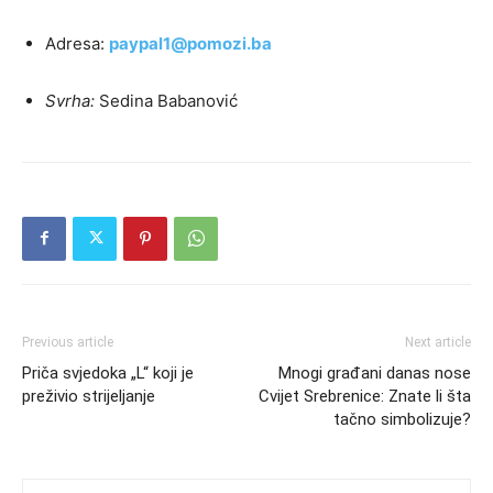
Adresa:
paypal1@pomozi.ba
Svrha:
Sedina Babanović
Previous article
Next article
Priča svjedoka „L“ koji je
Mnogi građani danas nose
preživio strijeljanje
Cvijet Srebrenice: Znate li šta
tačno simbolizuje?