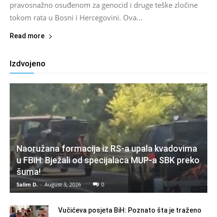
pravosnažno osuđenom za genocid i druge teške zločine
tokom rata u Bosni i Hercegovini. Ova...
Read more
Izdvojeno
Naoružana formacija iz RS-a upala kvadovima
u FBiH: Bježali od specijalaca MUP-a SBK preko
šuma!
Salim D.
-
August 3, 2026
0
Vučićeva posjeta BiH: Poznato šta je traženo