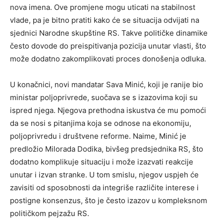
nova imena.
Ove promjene mogu uticati na stabilnost
vlade, pa je bitno pratiti kako će se situacija odvijati na
sjednici Narodne skupštine RS. Takve političke dinamike
često dovode do preispitivanja pozicija unutar vlasti, što
može dodatno zakomplikovati proces donošenja odluka.
U konačnici, novi mandatar Sava Minić, koji je ranije bio
ministar poljoprivrede, suočava se s izazovima koji su
ispred njega. Njegova prethodna iskustva će mu pomoći
da se nosi s pitanjima koja se odnose na ekonomiju,
poljoprivredu i društvene reforme. Naime, Minić je
predložio Milorada Dodika, bivšeg predsjednika RS, što
dodatno komplikuje situaciju i može izazvati reakcije
unutar i izvan stranke. U tom smislu, njegov uspjeh će
zavisiti od sposobnosti da integriše različite interese i
postigne konsenzus, što je često izazov u kompleksnom
političkom pejzažu RS.