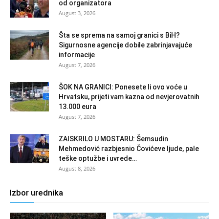
od organizatora
August 3, 2026
Šta se sprema na samoj granici s BiH?
Sigurnosne agencije dobile zabrinjavajuće
informacije
August 7, 2026
ŠOK NA GRANICI: Ponesete li ovo voće u
Hrvatsku, prijeti vam kazna od nevjerovatnih
13.000 eura
August 7, 2026
ZAISKRILO U MOSTARU: Šemsudin
Mehmedović razbjesnio Čovićeve ljude, pale
teške optužbe i uvrede…
August 8, 2026
Izbor urednika