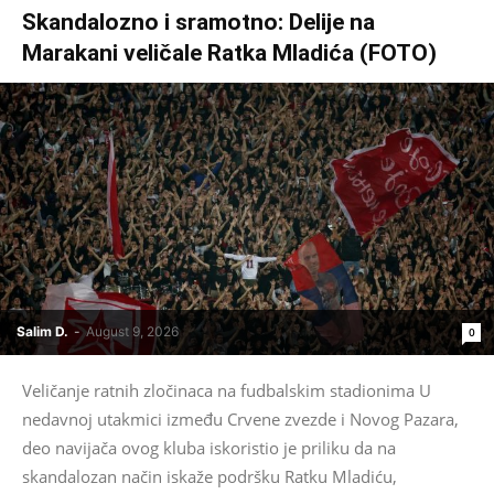
Skandalozno i sramotno: Delije na
Marakani veličale Ratka Mladića (FOTO)
Salim D.
-
August 9, 2026
0
Veličanje ratnih zločinaca na fudbalskim stadionima U
nedavnoj utakmici između Crvene zvezde i Novog Pazara,
deo navijača ovog kluba iskoristio je priliku da na
skandalozan način iskaže podršku Ratku Mladiću,