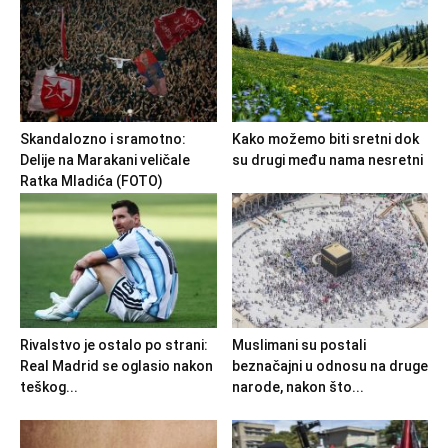
Skandalozno i sramotno:
Kako možemo biti sretni dok
Delije na Marakani veličale
su drugi među nama nesretni
Ratka Mladića (FOTO)
Rivalstvo je ostalo po strani:
Muslimani su postali
Real Madrid se oglasio nakon
beznačajni u odnosu na druge
teškog...
narode, nakon što...