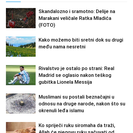
Skandalozno i sramotno: Delije na
Marakani veličale Ratka Mladića
(FOTO)
Kako možemo biti sretni dok su drugi
među nama nesretni
Rivalstvo je ostalo po strani: Real
Madrid se oglasio nakon teškog
gubitka Lionela Messija
Muslimani su postali beznačajni u
odnosu na druge narode, nakon što su
okrenuli leđa islamu
Ko spriječi ruku siromaha da traži,
Allah će njegovu ruku sačuvati od