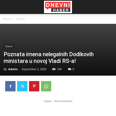
Home
Vijesti
Vijesti
Poznata imena nelegalnih Dodikovih
ministara u novoj Vladi RS-a!
By
Admin
-
September 2, 2025
164
0
Oglasi - Advertisement