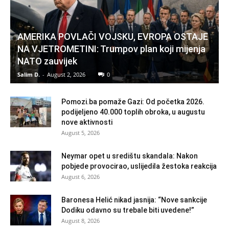
AMERIKA POVLAČI VOJSKU, EVROPA OSTAJE
NA VJETROMETINI: Trumpov plan koji mijenja
NATO zauvijek
Salim D.
-
August 2, 2026
0
Pomozi.ba pomaže Gazi: Od početka 2026.
podijeljeno 40.000 toplih obroka, u augustu
nove aktivnosti
August 5, 2026
Neymar opet u središtu skandala: Nakon
pobjede provocirao, uslijedila žestoka reakcija
August 6, 2026
Baronesa Helić nikad jasnija: “Nove sankcije
Dodiku odavno su trebale biti uvedene!”
August 8, 2026