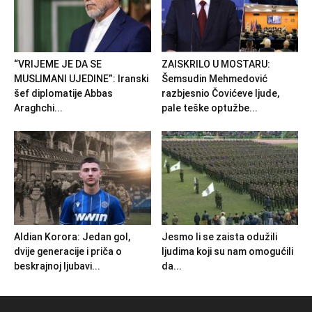
“VRIJEME JE DA SE
ZAISKRILO U MOSTARU:
MUSLIMANI UJEDINE”: Iranski
Šemsudin Mehmedović
šef diplomatije Abbas
razbjesnio Čovićeve ljude,
Araghchi...
pale teške optužbe...
Aldian Korora: Jedan gol,
Jesmo li se zaista odužili
dvije generacije i priča o
ljudima koji su nam omogućili
beskrajnoj ljubavi...
da...