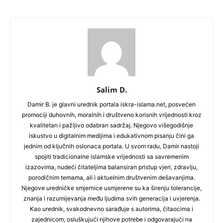
Salim D.
Damir B. je glavni urednik portala iskra-islama.net, posvećen
promociji duhovnih, moralnih i društveno korisnih vrijednosti kroz
kvalitetan i pažljivo odabran sadržaj. Njegovo višegodišnje
iskustvo u digitalnim medijima i edukativnom pisanju čini ga
jednim od ključnih oslonaca portala. U svom radu, Damir nastoji
spojiti tradicionalne islamske vrijednosti sa savremenim
izazovima, nudeći čitateljima balansiran pristup vjeri, zdravlju,
porodičnim temama, ali i aktuelnim društvenim dešavanjima.
Njegove uredničke smjernice usmjerene su ka širenju tolerancije,
znanja i razumijevanja među ljudima svih generacija i uvjerenja.
Kao urednik, svakodnevno sarađuje s autorima, čitaocima i
zajednicom, osluškujući njihove potrebe i odgovarajući na