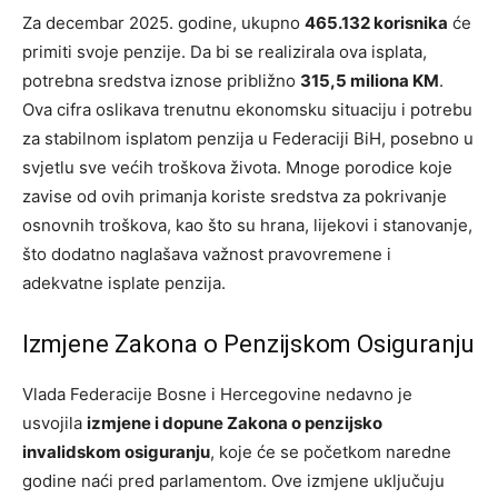
Za decembar 2025. godine, ukupno
465.132 korisnika
će
primiti svoje penzije. Da bi se realizirala ova isplata,
potrebna sredstva iznose približno
315,5 miliona KM
.
Ova cifra oslikava trenutnu ekonomsku situaciju i potrebu
za stabilnom isplatom penzija u Federaciji BiH, posebno u
svjetlu sve većih troškova života. Mnoge porodice koje
zavise od ovih primanja koriste sredstva za pokrivanje
osnovnih troškova, kao što su hrana, lijekovi i stanovanje,
što dodatno naglašava važnost pravovremene i
adekvatne isplate penzija.
Izmjene Zakona o Penzijskom Osiguranju
Vlada Federacije Bosne i Hercegovine nedavno je
usvojila
izmjene i dopune Zakona o penzijsko
invalidskom osiguranju
, koje će se početkom naredne
godine naći pred parlamentom. Ove izmjene uključuju