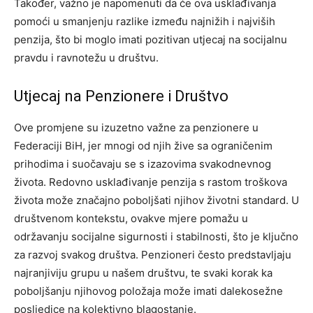
Također, važno je napomenuti da će ova usklađivanja
pomoći u smanjenju razlike između najnižih i najviših
penzija, što bi moglo imati pozitivan utjecaj na socijalnu
pravdu i ravnotežu u društvu.
Utjecaj na Penzionere i Društvo
Ove promjene su izuzetno važne za penzionere u
Federaciji BiH, jer mnogi od njih žive sa ograničenim
prihodima i suočavaju se s izazovima svakodnevnog
života. Redovno usklađivanje penzija s rastom troškova
života može značajno poboljšati njihov životni standard. U
društvenom kontekstu, ovakve mjere pomažu u
održavanju socijalne sigurnosti i stabilnosti, što je ključno
za razvoj svakog društva. Penzioneri često predstavljaju
najranjiviju grupu u našem društvu, te svaki korak ka
poboljšanju njihovog položaja može imati dalekosežne
posljedice na kolektivno blagostanje.