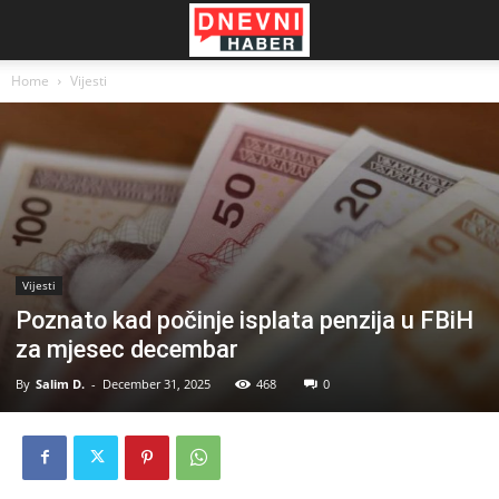
Home
Vijesti
Vijesti
Poznato kad počinje isplata penzija u FBiH
za mjesec decembar
By
Salim D.
-
December 31, 2025
468
0