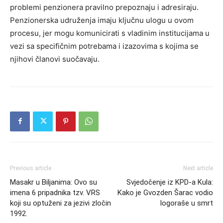
problemi penzionera pravilno prepoznaju i adresiraju.
Penzionerska udruženja imaju ključnu ulogu u ovom
procesu, jer mogu komunicirati s vladinim institucijama u
vezi sa specifičnim potrebama i izazovima s kojima se
njihovi članovi suočavaju.
Previous article
Next article
Masakr u Biljanima: Ovo su
Svjedočenje iz KPD-a Kula:
imena 6 pripadnika tzv. VRS
Kako je Gvozden Šarac vodio
koji su optuženi za jezivi zločin
logoraše u smrt
1992.