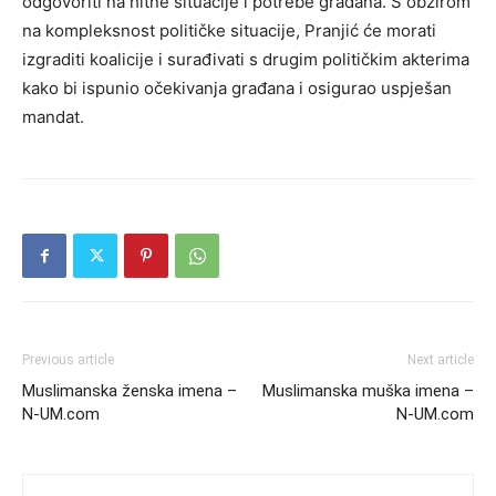
odgovoriti na hitne situacije i potrebe građana. S obzirom
na kompleksnost političke situacije, Pranjić će morati
izgraditi koalicije i surađivati s drugim političkim akterima
kako bi ispunio očekivanja građana i osigurao uspješan
mandat.
Previous article
Next article
Muslimanska ženska imena –
Muslimanska muška imena –
N-UM.com
N-UM.com