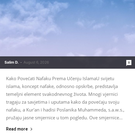
Salim D.
-
August 6, 2026
0
Kako Povećati Nafaku Prema Učenju IslamaU svijetu
islama, koncept nafake, odnosno opskrbe, predstavlja
temeljni element svakodnevnog života. Mnogi vjernici
tragaju za savjetima i uputama kako da povećaju svoju
nafaku, a Kur'an i hadisi Poslanika Muhammeda, s.a.w.s.,
pružaju jasne smjernice u tom pogledu. Ove smjernice...
Read more