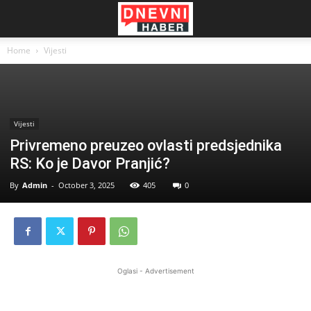
Home
Vijesti
Vijesti
Privremeno preuzeo ovlasti predsjednika
RS: Ko je Davor Pranjić?
By
Admin
-
October 3, 2025
405
0
Oglasi - Advertisement