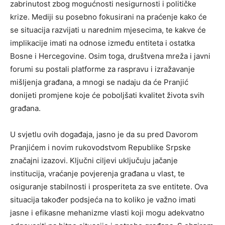
zabrinutost zbog mogućnosti nesigurnosti i političke
krize.
Mediji su posebno fokusirani na praćenje kako će
se situacija razvijati u narednim mjesecima, te kakve će
implikacije imati na odnose između entiteta i ostatka
Bosne i Hercegovine.
Osim toga, društvena mreža i javni
forumi su postali platforme za raspravu i izražavanje
mišljenja građana, a mnogi se nadaju da će Pranjić
donijeti promjene koje će poboljšati kvalitet života svih
građana.
U svjetlu ovih događaja, jasno je da su pred Davorom
Pranjićem i novim rukovodstvom Republike Srpske
značajni izazovi. Ključni ciljevi uključuju jačanje
institucija, vraćanje povjerenja građana u vlast, te
osiguranje stabilnosti i prosperiteta za sve entitete. Ova
situacija također podsjeća na to koliko je važno imati
jasne i efikasne mehanizme vlasti koji mogu adekvatno