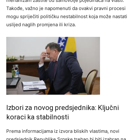
mehanizam zaštite od samovolje pojedinaca na vlasti.
Takođe, važno je napomenuti da ovakvi pravni procesi
mogu spriječiti političku nestabilnost koja može nastati
uslijed naglih promjena ili kriza.
Izbori za novog predsjednika: Ključni
koraci ka stabilnosti
Prema informacijama iz izvora bliskih vlastima, novi
predsjednik Republike Srpske trebao bi biti izabran na