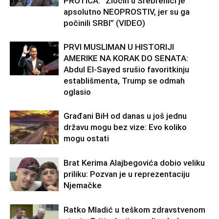
PROTIĆA: “Zločin u Srebrenici je
apsolutno NEOPROSTIV, jer su ga
počinili SRBI” (VIDEO)
PRVI MUSLIMAN U HISTORIJI
AMERIKE NA KORAK DO SENATA:
Abdul El-Sayed srušio favoritkinju
establišmenta, Trump se odmah
oglasio
Građani BiH od danas u još jednu
državu mogu bez vize: Evo koliko
mogu ostati
Brat Kerima Alajbegovića dobio veliku
priliku: Pozvan je u reprezentaciju
Njemačke
Ratko Mladić u teškom zdravstvenom