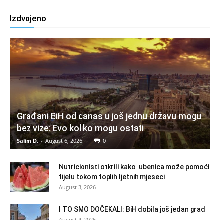
Izdvojeno
Građani BiH od danas u još jednu državu mogu
bez vize: Evo koliko mogu ostati
Salim D.
-
August 6, 2026
0
Nutricionisti otkrili kako lubenica može pomoći
tijelu tokom toplih ljetnih mjeseci
August 3, 2026
I TO SMO DOČEKALI: BiH dobila još jedan grad
August 4, 2026