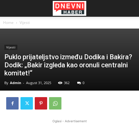
Home
Vijesti
Vijesti
Puklo prijateljstvo između Dodika i Bakira?
Dodik: „Bakir izgleda kao oronuli centralni
komitet!“
By
Admin
-
August 31, 2025
362
0
Oglasi - Advertisement