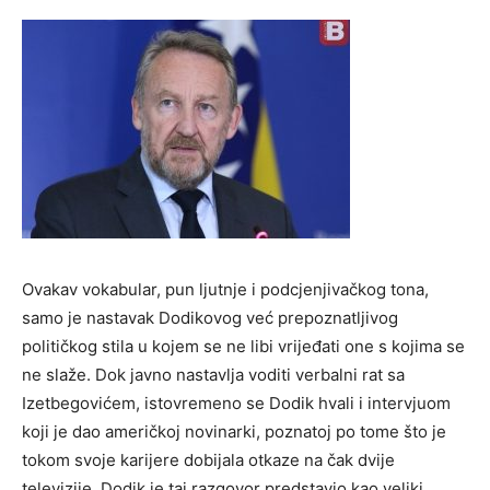
Ovakav vokabular, pun ljutnje i podcjenjivačkog tona,
samo je nastavak Dodikovog već prepoznatljivog
političkog stila u kojem se ne libi vrijeđati one s kojima se
ne slaže. Dok javno nastavlja voditi verbalni rat sa
Izetbegovićem, istovremeno se Dodik hvali i intervjuom
koji je dao američkoj novinarki, poznatoj po tome što je
tokom svoje karijere dobijala otkaze na čak dvije
televizije. Dodik je taj razgovor predstavio kao veliki