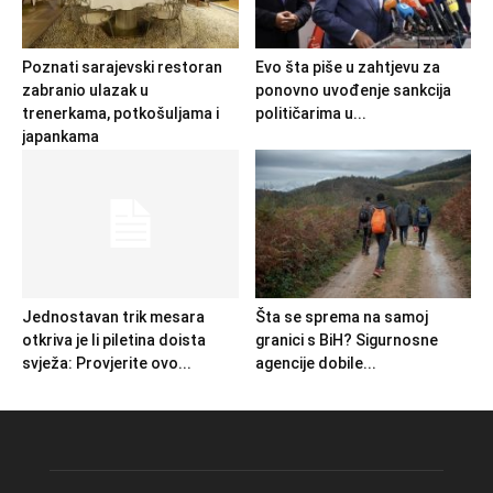
Poznati sarajevski restoran
Evo šta piše u zahtjevu za
zabranio ulazak u
ponovno uvođenje sankcija
trenerkama, potkošuljama i
političarima u...
japankama
Jednostavan trik mesara
Šta se sprema na samoj
otkriva je li piletina doista
granici s BiH? Sigurnosne
svježa: Provjerite ovo...
agencije dobile...