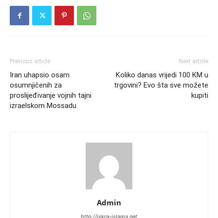
Previous article
Next article
Iran uhapsio osam
Koliko danas vrijedi 100 KM u
osumnjičenih za
trgovini? Evo šta sve možete
proslijeđivanje vojnih tajni
kupiti
izraelskom Mossadu
Admin
http://iskra-islama.net