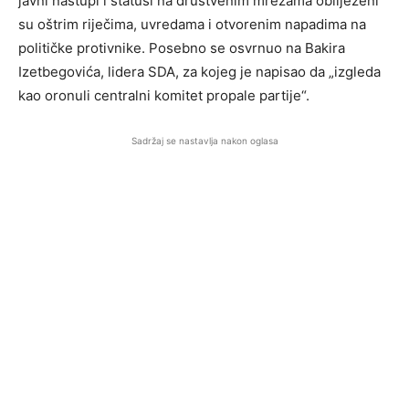
javni nastupi i statusi na društvenim mrežama obilježeni
su oštrim riječima, uvredama i otvorenim napadima na
političke protivnike. Posebno se osvrnuo na Bakira
Izetbegovića, lidera SDA, za kojeg je napisao da „izgleda
kao oronuli centralni komitet propale partije“.
Sadržaj se nastavlja nakon oglasa