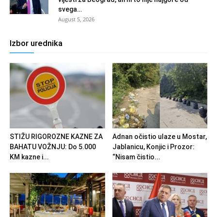
svega…
August 5, 2026
Izbor urednika
STIŽU RIGOROZNE KAZNE ZA
Adnan očistio ulaze u Mostar,
BAHATU VOŽNJU: Do 5.000
Jablanicu, Konjic i Prozor:
KM kazne i...
“Nisam čistio...