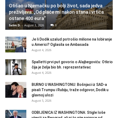
Otišao u Njemačku po bolji život, sada jedva
preživljava: „Od plaće mi nakon stana i vrtića
ostane 400 eura“
Salim D.
-
August 3, 2026
0
Je li Dodik uzalud potrošio milione na lobiranje
u Americi? Oglasila se Ambasada
August 4, 2026
Spalletti prvi put govorio o Alajbegoviću: Otkrio
čija je želja bio bh. reprezentativac
August 4, 2026
BURNO U WASHINGTONU: Bošnjaci iz SAD-a
pisali Trumpu i Rubiju, traže odgovor, Dodik u
glavnoj ulozi
August 5, 2026
ODBIJENICA IZ WASHINGTONA: Stigle loše
vijesti za Beograd, ali ni to nije najgore od