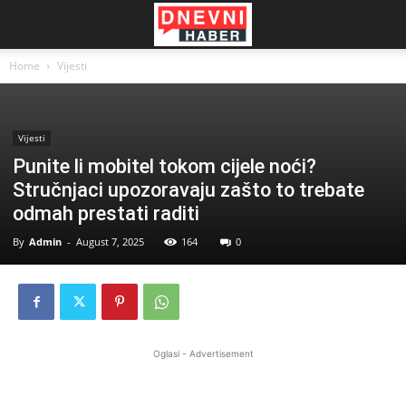
Home
Vijesti
Vijesti
Punite li mobitel tokom cijele noći?
Stručnjaci upozoravaju zašto to trebate
odmah prestati raditi
By
Admin
-
August 7, 2025
164
0
Oglasi - Advertisement