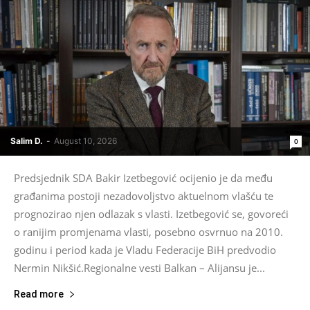
Salim D.
-
August 10, 2026
0
Predsjednik SDA Bakir Izetbegović ocijenio je da među
građanima postoji nezadovoljstvo aktuelnom vlašću te
prognozirao njen odlazak s vlasti. Izetbegović se, govoreći
o ranijim promjenama vlasti, posebno osvrnuo na 2010.
godinu i period kada je Vladu Federacije BiH predvodio
Nermin Nikšić.Regionalne vesti Balkan – Alijansu je...
Read more