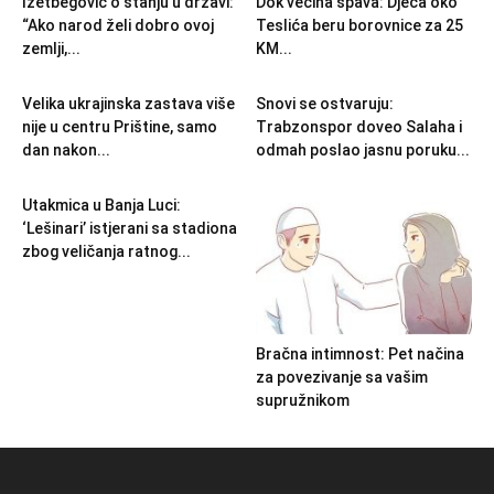
Izetbegović o stanju u državi:
Dok većina spava: Djeca oko
“Ako narod želi dobro ovoj
Teslića beru borovnice za 25
zemlji,...
KM...
Velika ukrajinska zastava više
Snovi se ostvaruju:
nije u centru Prištine, samo
Trabzonspor doveo Salaha i
dan nakon...
odmah poslao jasnu poruku...
Utakmica u Banja Luci:
‘Lešinari’ istjerani sa stadiona
zbog veličanja ratnog...
Bračna intimnost: Pet načina
za povezivanje sa vašim
supružnikom