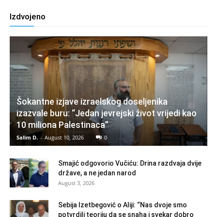
Izdvojeno
Šokantne izjave izraelskog doseljenika
izazvale buru: “Jedan jevrejski život vrijedi kao
10 miliona Palestinaca”
Salim D.
-
August 10, 2026
0
Smajić odgovorio Vučiću: Drina razdvaja dvije
države, a ne jedan narod
August 3, 2026
Sebija Izetbegović o Aliji: “Nas dvoje smo
potvrdili teoriju da se snaha i svekar dobro