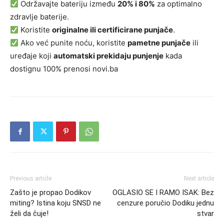
Održavajte bateriju između
20% i 80%
za optimalno
zdravlje baterije.
Koristite
originalne ili certificirane punjače
.
Ako već punite noću, koristite
pametne punjače
ili
uređaje koji
automatski prekidaju punjenje
kada
dostignu 100% prenosi novi.ba
Previous article
Next article
Zašto je propao Dodikov
OGLASIO SE I RAMO ISAK: Bez
miting? Istina koju SNSD ne
cenzure poručio Dodiku jednu
želi da čuje!
stvar