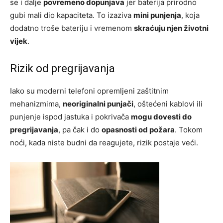
se i dalje
povremeno dopunjava
jer baterija prirodno
gubi mali dio kapaciteta. To izaziva
mini punjenja
, koja
dodatno troše bateriju i vremenom
skraćuju njen životni
vijek
.
Rizik od pregrijavanja
Iako su moderni telefoni opremljeni zaštitnim
mehanizmima,
neoriginalni punjači
, oštećeni kablovi ili
punjenje ispod jastuka i pokrivača
mogu dovesti do
pregrijavanja
, pa čak i do
opasnosti od požara
. Tokom
noći, kada niste budni da reagujete, rizik postaje veći.