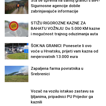
Šta se sprema na samoj granici s BiH?
Sigurnosne agencije dobile
zabrinjavajuće informacije
STIŽU RIGOROZNE KAZNE ZA
BAHATU VOŽNJU: Do 5.000 KM kazne
i mogućnost trajnog oduzimanja auta
ŠOK NA GRANICI: Ponesete li ovo
voće u Hrvatsku, prijeti vam kazna od
nevjerovatnih 13.000 eura
Zapaljena farma povratnika u
Srebrenici
Vozač na vozilu istakao zastavu sa
ljiljanima, pripadnici PU Prijedor ga
kaznili