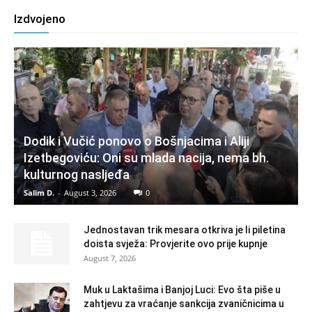
Izdvojeno
Dodik i Vučić ponovo o Bošnjacima i Aliji
Izetbegoviću: Oni su mlada nacija, nema bh.
kulturnog nasljeđa
Salim D.
-
August 3, 2026
0
Jednostavan trik mesara otkriva je li piletina
doista svježa: Provjerite ovo prije kupnje
August 7, 2026
Muk u Laktašima i Banjoj Luci: Evo šta piše u
zahtjevu za vraćanje sankcija zvaničnicima u