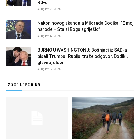
RS-u
August 7, 2026
Nakon novog skandala Milorada Dodika: “E moj
narode – Šta si Bogu zgriješio”
August 4, 2026
BURNO U WASHINGTONU: Bošnjaci iz SAD-a
pisali Trumpu i Rubiju, traže odgovor, Dodik u
glavnoj ulozi
August 5, 2026
Izbor urednika