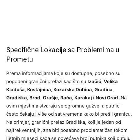
Specifične Lokacije sa Problemima u
Prometu
Prema informacijama koje su dostupne, posebno su
pogođeni granični prelazi kao što su
Izačić
,
Velika
Kladuša
,
Kostajnica
,
Kozarska Dubica
,
Gradina
,
Gradiška
,
Brod
,
Orašje
,
Rača
,
Karakaj
i
Novi Grad
. Na
ovim mjestima stvaraju se ogromne gužve, a putnici
često čekaju i više od sat vremena kako bi prešli granicu.
Na primjer, granični prelaz Gradiška, koji je jedan od
najfrekventnijih, zna biti posebno problematičan tokom
ljetnih mjeseci kada se povećava broj putnika koji putuju