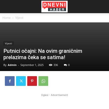
Home
Vijesti
Vijesti
Putnici očajni: Na ovim graničnim
prelazima čeka se satima!
By
Admin
-
September 1, 2025
336
0
Oglasi - Advertisement