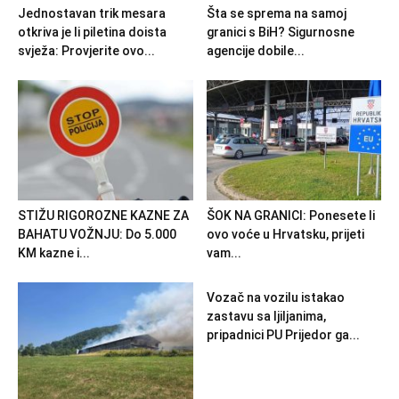
Jednostavan trik mesara
Šta se sprema na samoj
otkriva je li piletina doista
granici s BiH? Sigurnosne
svježa: Provjerite ovo...
agencije dobile...
STIŽU RIGOROZNE KAZNE ZA
ŠOK NA GRANICI: Ponesete li
BAHATU VOŽNJU: Do 5.000
ovo voće u Hrvatsku, prijeti
KM kazne i...
vam...
Vozač na vozilu istakao
zastavu sa ljiljanima,
pripadnici PU Prijedor ga...