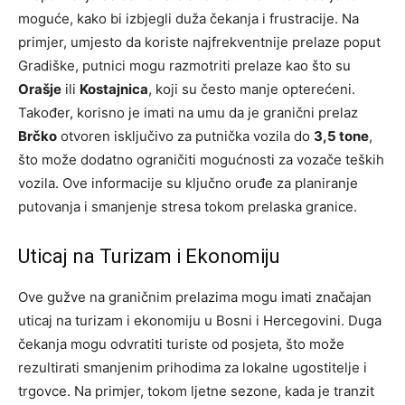
moguće, kako bi izbjegli duža čekanja i frustracije. Na
primjer, umjesto da koriste najfrekventnije prelaze poput
Gradiške, putnici mogu razmotriti prelaze kao što su
Orašje
ili
Kostajnica
, koji su često manje opterećeni.
Također, korisno je imati na umu da je granični prelaz
Brčko
otvoren isključivo za putnička vozila do
3,5 tone
,
što može dodatno ograničiti mogućnosti za vozače teških
vozila. Ove informacije su ključno oruđe za planiranje
putovanja i smanjenje stresa tokom prelaska granice.
Uticaj na Turizam i Ekonomiju
Ove gužve na graničnim prelazima mogu imati značajan
uticaj na turizam i ekonomiju u Bosni i Hercegovini. Duga
čekanja mogu odvratiti turiste od posjeta, što može
rezultirati smanjenim prihodima za lokalne ugostitelje i
trgovce. Na primjer, tokom ljetne sezone, kada je tranzit