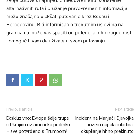
svoje putove unaprijed.
U međuvremenu, korištenje
alternativnih ruta i pružanje pravovremenih informacija
može značajno olakšati putovanje kroz Bosnu i
Hercegovinu. Biti informisan o trenutnim uslovima na
granicama može vas spasiti od potencijalnih neugodnosti
i omogućiti vam da uživate u svom putovanju.
Previous article
Next article
Ekskluzivno: Evropa šalje trupe
Incident na Manjači: Djevojka
u Ukrajinu uz američku podršku
nožem napala mladića,
– sve potvrđeno s Trumpom!
okupljanje hitno prekinuto