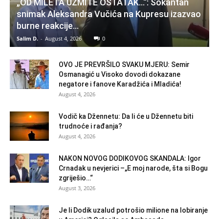
„OD MILETA UZMITE OSTATAK…“: Šokantan
snimak Aleksandra Vučića na Kupresu izazvao
burne reakcije…
Salim D.
-
August 4, 2026
0
OVO JE PREVRŠILO SVAKU MJERU: Semir
Osmanagić u Visoko dovodi dokazane
negatore i fanove Karadžića i Mladića!
August 4, 2026
Vodič ka Džennetu: Da li će u Džennetu biti
trudnoće i rađanja?
August 4, 2026
NAKON NOVOG DODIKOVOG SKANDALA: Igor
Crnadak u nevjerici –„E moj narode, šta si Bogu
zgriješio…“
August 3, 2026
Je li Dodik uzalud potrošio milione na lobiranje