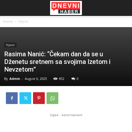
Home
Vijesti
Vijesti
Rasima Nanić: “Čekam dan da se u
Dženetu sretnem sa svojima Izetom i
Nevzetom”
By
Admin
-
August 6, 2025
852
0
Oglasi - Advertisement