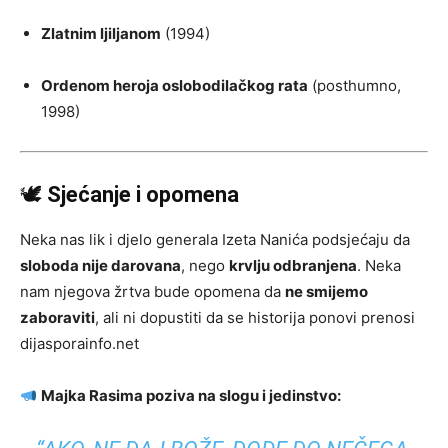
Zlatnim ljiljanom
(1994)
Ordenom heroja oslobodilačkog rata
(posthumno,
1998)
🕊
Sjećanje i opomena
Neka nas lik i djelo generala Izeta Nanića podsjećaju da
sloboda nije darovana
, nego
krvlju odbranjena
. Neka
nam njegova žrtva bude opomena da
ne smijemo
zaboraviti
, ali ni dopustiti da se historija ponovi prenosi
dijasporainfo.net
Majka Rasima poziva na slogu i jedinstvo: