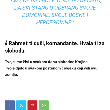
“AKO, NE DAJ BOŽE, DOĐE DO NEČEGA,
DA SVI STANU U ODBRANU SVOJE
DOMOVINE, SVOJE BOSNE I
HERCEGOVINE.”
🕯
Rahmet ti duši, komandante. Hvala ti za
slobodu.
Tvoje ime živi u svakom dahu slobodne Krajine.
Tvoje djelo u svakom poštenom čovjeku koji voli ovu
zemlju.