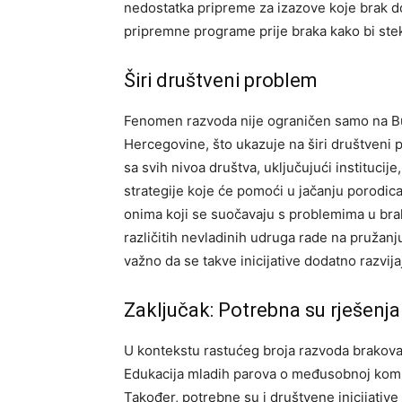
nedostatka pripreme za izazove koje brak d
pripremne programe prije braka kako bi stekl
Širi društveni problem
Fenomen razvoda nije ograničen samo na Bugo
Hercegovine, što ukazuje na širi društveni 
sa svih nivoa društva, uključujući institucij
strategije koje će pomoći u jačanju porodic
onima koji se suočavaju s problemima u br
različitih nevladinih udruga rade na pružanj
važno da se takve inicijative dodatno razvija
Zaključak: Potrebna su rješenja
U kontekstu rastućeg broja razvoda brakova 
Edukacija mladih parova o međusobnoj komuni
Također, potrebne su i društvene inicijative