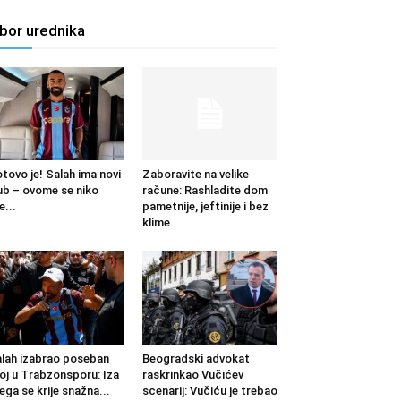
zbor urednika
tovo je! Salah ima novi
Zaboravite na velike
ub – ovome se niko
račune: Rashladite dom
e...
pametnije, jeftinije i bez
klime
lah izabrao poseban
Beogradski advokat
oj u Trabzonsporu: Iza
raskrinkao Vučićev
ega se krije snažna...
scenarij: Vučiću je trebao