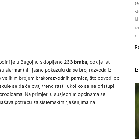
t
št
k
iz
nj
R
odini je u Bugojnu sklopljeno
233 braka
, dok je isti
I
su alarmantni i jasno pokazuju da se broj razvoda iz
 velikim brojem brakorazvodnih parnica, što dovodi do
je se da će ovaj trend rasti, ukoliko se ne pristupi
orodicama. Na primjer, u susjednim općinama se
aglašava potrebu za sistemskim rješenjima na