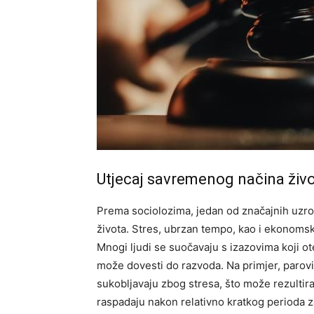
Utjecaj savremenog načina živ
Prema sociolozima, jedan od značajnih uzr
života. Stres, ubrzan tempo, kao i ekonomski 
Mnogi ljudi se suočavaju s izazovima koji ot
može dovesti do razvoda.
Na primjer, parov
sukobljavaju zbog stresa, što može rezultir
raspadaju nakon relativno kratkog perioda za