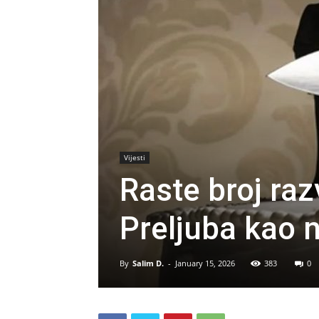
Vijesti
Raste broj ra
Preljuba kao n
By
Salim D.
-
January 15, 2026
383
0