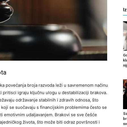
I
Go
kl
nij
ota
oka povećanja broja razvoda leži u savremenom načinu
pritisci igraju ključnu ulogu u destabilizaciji brakova.
ežavaju održavanje stabilnih i zdravih odnosa, što
i koji se suočavaju s financijskim problemima često se
Sa
ati emotivnim udaljavanjem. Brakovi se sve češće
br
jedničkog života, što može biti odraz površnosti i
sv