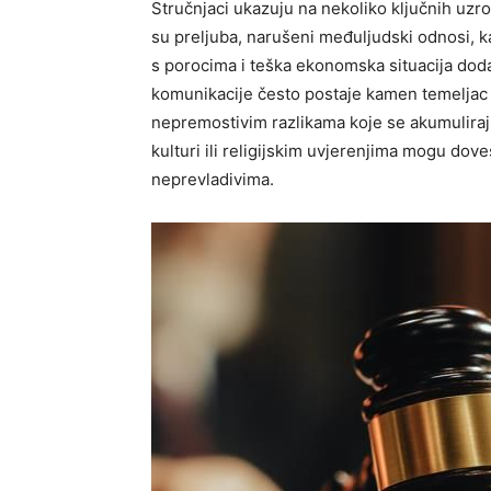
Stručnjaci ukazuju na nekoliko ključnih uz
su preljuba, narušeni međuljudski odnosi, kao
s porocima i teška ekonomska situacija doda
komunikacije često postaje kamen temeljac 
nepremostivim razlikama koje se akumuliraju
kulturi ili religijskim uvjerenjima mogu dove
neprevladivima.