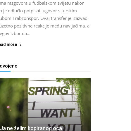
ema razgovora u fudbalskom svijetu nakon
o je odlučio potpisati ugovor s turskim
lubom Trabzonspor. Ovaj transfer je izazvao
uzetno pozitivne reakcije među navijačima, a
egov izbor da...
ead more
zdvojeno
Ja ne želim kopiranog oca