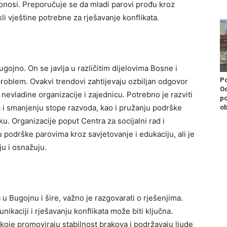
onosi.
Preporučuje se da mladi parovi prođu kroz
i vještine potrebne za rješavanje konflikata.
jno. On se javlja u različitim dijelovima Bosne i
Po
problem. Ovakvi trendovi zahtijevaju ozbiljan odgovor
Od
e, nevladine organizacije i zajednicu.
Potrebno je razviti
po
a i smanjenju stope razvoda, kao i pružanju podrške
ob
aku.
Organizacije poput Centra za socijalni rad i
u podrške parovima kroz savjetovanje i edukaciju, ali je
ju i osnažuju.
u Bugojnu i šire, važno je razgovarati o rješenjima.
kaciji i rješavanju konflikata može biti ključna.
 koje promoviraju stabilnost brakova i podržavaju ljude