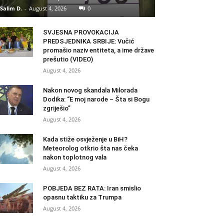
Salim D.
-
August 4, 2026
0
SVJESNA PROVOKACIJA
PREDSJEDNIKA SRBIJE: Vučić
promašio naziv entiteta, a ime države
prešutio (VIDEO)
August 4, 2026
Nakon novog skandala Milorada
Dodika: “E moj narode – Šta si Bogu
zgriješio”
August 4, 2026
Kada stiže osvježenje u BiH?
Meteorolog otkrio šta nas čeka
nakon toplotnog vala
August 4, 2026
POBJEDA BEZ RATA: Iran smislio
opasnu taktiku za Trumpa
August 4, 2026