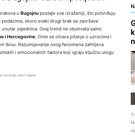
N
brakova u
Bugojnu
postaje sve izraženiji, što potvrđuju
kim podacima, skoro svaki drugi brak se završava
G
 unutar zajednica. Ovaj trend ne obuhvata samo
k
e i Hercegovine
, čime se otvara pitanje o uzrocima i
n
m tkivu. Razumijevanje ovog fenomena zahtijeva
nomskih i emocionalnih faktora koji igraju ključnu ulogu
se nastavlja nakon oglasa
T
No
n