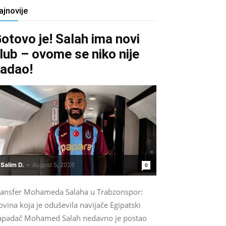
ajnovije
otovo je! Salah ima novi
lub – ovome se niko nije
adao!
Salim D.
-
August 5, 2026
0
ransfer Mohameda Salaha u Trabzonspor:
vina koja je oduševila navijače Egipatski
apadač Mohamed Salah nedavno je postao