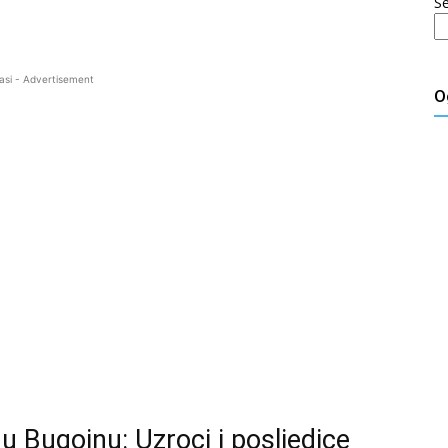
S
asi - Advertisement
O
u Bugojnu: Uzroci i posljedice