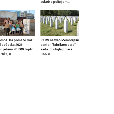
sukob s policijom...
mozi.ba pomaže Gazi:
RTRS nazvao Memorijalni
 početka 2026.
centar “fabrikom para”,
dijeljeno 40.000 toplih
sada im stigla prijava
roka, u...
RAK-u