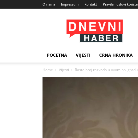
O nama
Impressum
Kontakt
Pravila i uslovi korišt
Dnevni
Haber
POČETNA
VIJESTI
CRNA HRONIKA
Home
Vijesti
Raste broj razvoda u ovom bh. gradu: