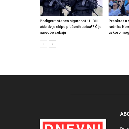
Podignut stepen sigurnosti: U BiH
Preokret u 
ušle dvije ekipe plaćenih ubica!? Čije
radnika Kom
naredbe čekaju
uskoro mogl
AB
Dnev