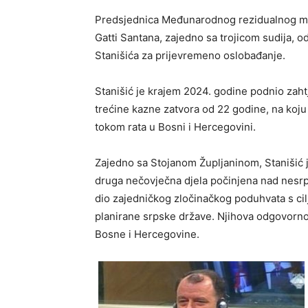
Predsjednica Međunarodnog rezidualnog me
Gatti Santana, zajedno sa trojicom sudija, o
Stanišića za prijevremeno oslobađanje.
Stanišić je krajem 2024. godine podnio zaht
trećine kazne zatvora od 22 godine, na koju
tokom rata u Bosni i Hercegovini.
Zajedno sa Stojanom Župljaninom, Stanišić j
druga nečovječna djela počinjena nad nesrps
dio zajedničkog zločinačkog poduhvata s cilj
planirane srpske države. Njihova odgovorno
Bosne i Hercegovine.