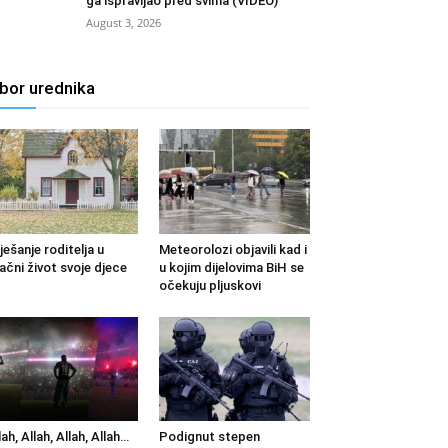
ga ispravljao pred svima (VIDEO)
August 3, 2026
zbor urednika
ješanje roditelja u
Meteorolozi objavili kad i
ačni život svoje djece
u kojim dijelovima BiH se
očekuju pljuskovi
lah, Allah, Allah, Allah…
Podignut stepen