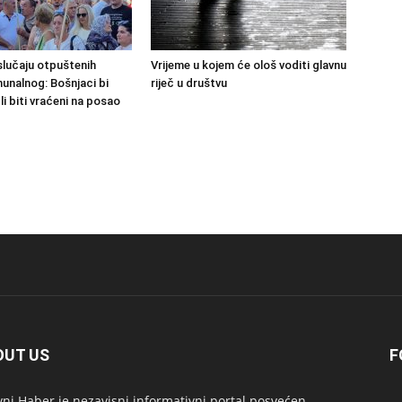
slučaju otpuštenih
Vrijeme u kojem će ološ voditi glavnu
unalnog: Bošnjaci bi
riječ u društvu
i biti vraćeni na posao
OUT US
F
ni Haber je nezavisni informativni portal posvećen