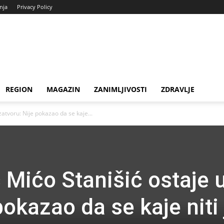
enja
Privacy Policy
REGION
MAGAZIN
ZANIMLJIVOSTI
ZDRAVLJE
zatvoru: Nije pokazao da se kaje...
 Mićo Stanišić ostaje 
pokazao da se kaje niti 