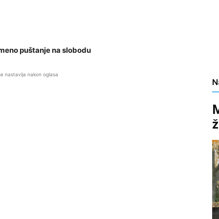
emeno puštanje na slobodu
se nastavlja nakon oglasa
N
M
ž