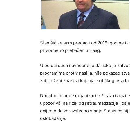
Stanišić se sam predao i od 2019. godine izd
privremeno prebačen u Haag.
U odluci suda navedeno je da, iako je zatv
programima protiv nasilja, nije pokazao stv
zabilježeni znakovi kajanja, kritičkog osvrta
Dodatno, mnoge organizacije žrtava izrazile
upozorivši na rizik od retraumatizacije i os
ocijenio da zdravstveno stanje Stanišića nij
oslobađanje.