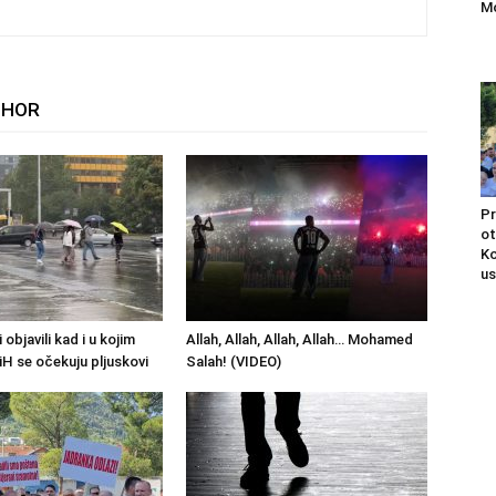
Mo
THOR
Pr
ot
Ko
us
objavili kad i u kojim
Allah, Allah, Allah, Allah… Mohamed
iH se očekuju pljuskovi
Salah! (VIDEO)