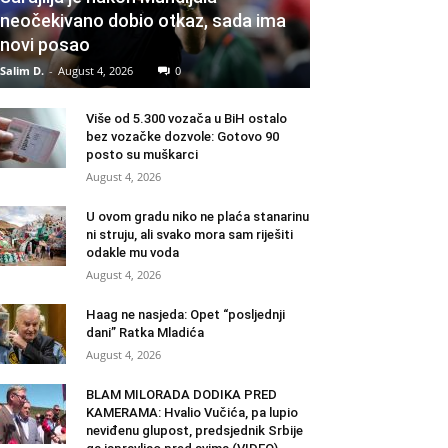
neočekivano dobio otkaz, sada ima
novi posao
Salim D.
-
August 4, 2026
0
Više od 5.300 vozača u BiH ostalo
bez vozačke dozvole: Gotovo 90
posto su muškarci
August 4, 2026
U ovom gradu niko ne plaća stanarinu
ni struju, ali svako mora sam riješiti
odakle mu voda
August 4, 2026
Haag ne nasjeda: Opet “posljednji
dani” Ratka Mladića
August 4, 2026
BLAM MILORADA DODIKA PRED
KAMERAMA: Hvalio Vučića, pa lupio
neviđenu glupost, predsjednik Srbije