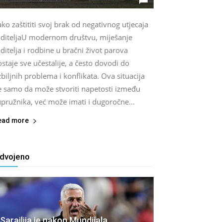
ko zaštititi svoj brak od negativnog utjecaja
oditeljaU modernom društvu, miješanje
ditelja i rodbine u bračni život parova
staje sve učestalije, a često dovodi do
biljnih problema i konflikata. Ova situacija
e samo da može stvoriti napetosti između
pružnika, već može imati i dugoročne...
ead more
zdvojeno
Sarajlija je nakon Mundijala