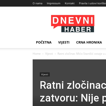
O nama
Impressum
Kontakt
Pravila i uslovi korišt
Dnevni
Haber
POČETNA
VIJESTI
CRNA HRONIKA
Home
Vijesti
Ratni zločinac Mićo Stanišić ostaje u 
Vijesti
Ratni zločinac
zatvoru: Nije 