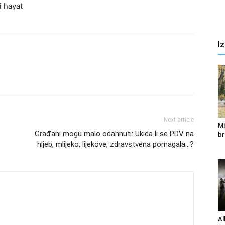
i hayat
I
Next article
Mi
Građani mogu malo odahnuti: Ukida li se PDV na
br
hljeb, mlijeko, lijekove, zdravstvena pomagala…?
Al