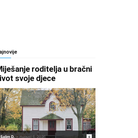
ajnovije
iješanje roditelja u bračni
ivot svoje djece
Salim D.
-
August 6, 2026
0