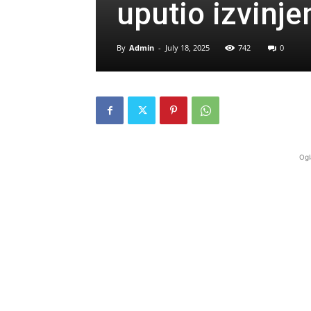
uputio izvinje
By
Admin
-
July 18, 2025
742
0
Ogl