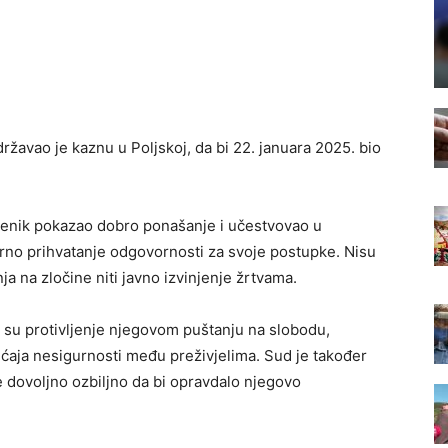
ržavao je kaznu u Poljskoj, da bi 22. januara 2025. bio
orenik pokazao dobro ponašanje i učestvovao u
arno prihvatanje odgovornosti za svoje postupke. Nisu
nja na zločine niti javno izvinjenje žrtvama.
 su protivljenje njegovom puštanju na slobodu,
jećaja nesigurnosti među preživjelima. Sud je također
e dovoljno ozbiljno da bi opravdalo njegovo