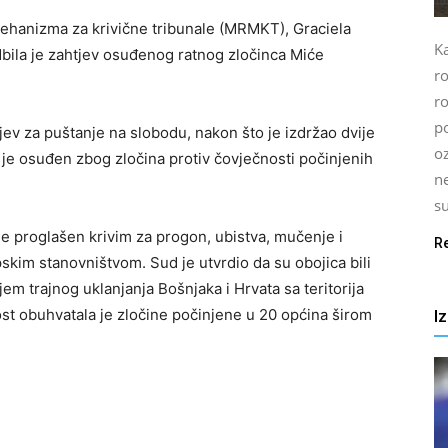
hanizma za krivične tribunale (MRMKT), Graciela
Ka
dbila je zahtjev osuđenog ratnog zločinca Miće
r
ro
po
jev za puštanje na slobodu, nakon što je izdržao dvije
oz
 je osuđen zbog zločina protiv čovječnosti počinjenih
n
su
e proglašen krivim za progon, ubistva, mučenje i
R
kim stanovništvom. Sud je utvrdio da su obojica bili
em trajnog uklanjanja Bošnjaka i Hrvata sa teritorija
st obuhvatala je zločine počinjene u 20 općina širom
I