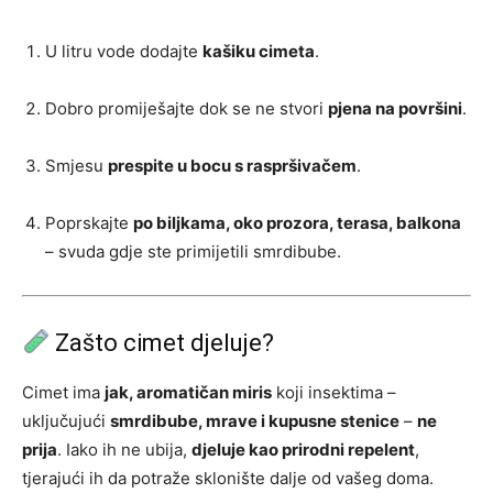
U litru vode dodajte
kašiku cimeta
.
Dobro promiješajte dok se ne stvori
pjena na površini
.
Smjesu
prespite u bocu s raspršivačem
.
Poprskajte
po biljkama, oko prozora, terasa, balkona
– svuda gdje ste primijetili smrdibube.
Zašto cimet djeluje?
Cimet ima
jak, aromatičan miris
koji insektima –
uključujući
smrdibube, mrave i kupusne stenice
–
ne
prija
. Iako ih ne ubija,
djeluje kao prirodni repelent
,
tjerajući ih da potraže sklonište dalje od vašeg doma.