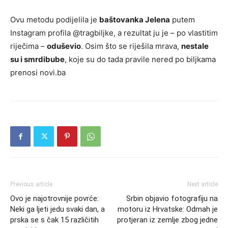
Ovu metodu podijelila je
baštovanka Jelena
putem
Instagram profila @tragbiljke, a rezultat ju je – po vlastitim
riječima –
oduševio
. Osim što se riješila mrava,
nestale
su i smrdibube
, koje su do tada pravile nered po biljkama
prenosi novi.ba
Previous article
Next article
Ovo je najotrovnije povrće:
Srbin objavio fotografiju na
Neki ga ljeti jedu svaki dan, a
motoru iz Hrvatske: Odmah je
prska se s čak 15 različitih
protjeran iz zemlje zbog jedne