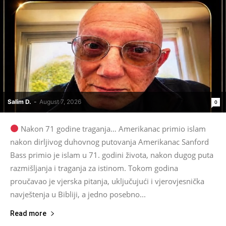
Salim D.
-
August 7, 2026
0
Nakon 71 godine traganja… Amerikanac primio islam
nakon dirljivog duhovnog putovanja Amerikanac Sanford
Bass primio je islam u 71. godini života, nakon dugog puta
razmišljanja i traganja za istinom. Tokom godina
proučavao je vjerska pitanja, uključujući i vjerovjesnička
navještenja u Bibliji, a jedno posebno...
Read more