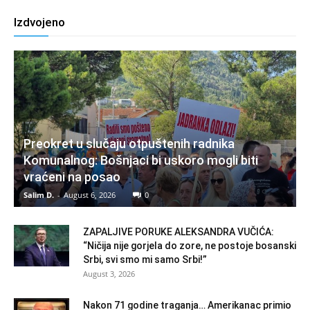
Izdvojeno
Preokret u slučaju otpuštenih radnika
Komunalnog: Bošnjaci bi uskoro mogli biti
vraćeni na posao
Salim D.
-
August 6, 2026
0
ZAPALJIVE PORUKE ALEKSANDRA VUČIĆA:
“Ničija nije gorjela do zore, ne postoje bosanski
Srbi, svi smo mi samo Srbi!”
August 3, 2026
Nakon 71 godine traganja… Amerikanac primio