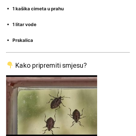
1 kašika cimeta u prahu
1 litar vode
Prskalica
Kako pripremiti smjesu?