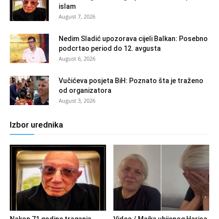
islam
August 7, 2026
Nedim Sladić upozorava cijeli Balkan: Posebno
podcrtao period do 12. avgusta
August 6, 2026
Vučićeva posjeta BiH: Poznato šta je traženo
od organizatora
August 3, 2026
Izbor urednika
Nakon 71 godine traganja…
Video / Majka ubijenog Harisa