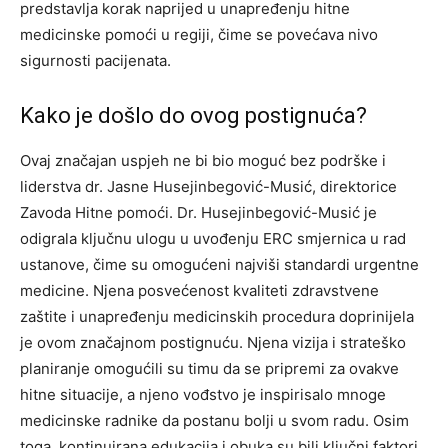
predstavlja korak naprijed u unapređenju hitne
medicinske pomoći u regiji, čime se povećava nivo
sigurnosti pacijenata.
Kako je došlo do ovog postignuća?
Ovaj značajan uspjeh ne bi bio moguć bez podrške i
liderstva dr. Jasne Husejinbegović-Musić, direktorice
Zavoda Hitne pomoći. Dr. Husejinbegović-Musić je
odigrala ključnu ulogu u uvođenju ERC smjernica u rad
ustanove, čime su omogućeni najviši standardi urgentne
medicine.
Njena posvećenost kvaliteti zdravstvene
zaštite i unapređenju medicinskih procedura doprinijela
je ovom značajnom postignuću. Njena vizija i strateško
planiranje omogućili su timu da se pripremi za ovakve
hitne situacije, a njeno vođstvo je inspirisalo mnoge
medicinske radnike da postanu bolji u svom radu.
Osim
toga, kontinuirana edukacija i obuka su bili ključni faktori