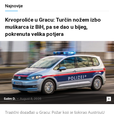
Najnovije
Krvoproliće u Gracu: Turčin nožem izbo
muškarca iz BiH, pa se dao u bijeg,
pokrenuta velika potjera
Salim D.
-
August 8, 2026
0
Tragični događaji u Gracu: Požar koji je šokirao AustrijuU