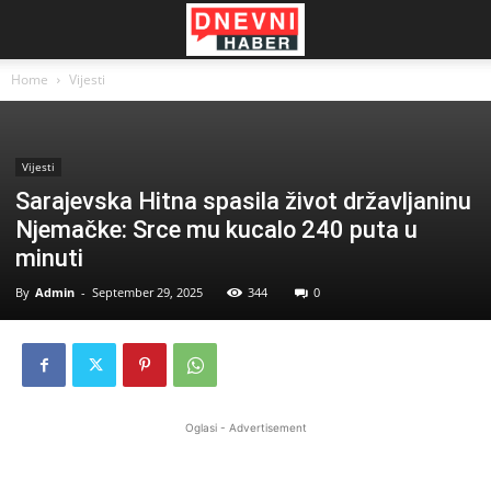
Home
Vijesti
Vijesti
Sarajevska Hitna spasila život državljaninu
Njemačke: Srce mu kucalo 240 puta u
minuti
By
Admin
-
September 29, 2025
344
0
Oglasi - Advertisement