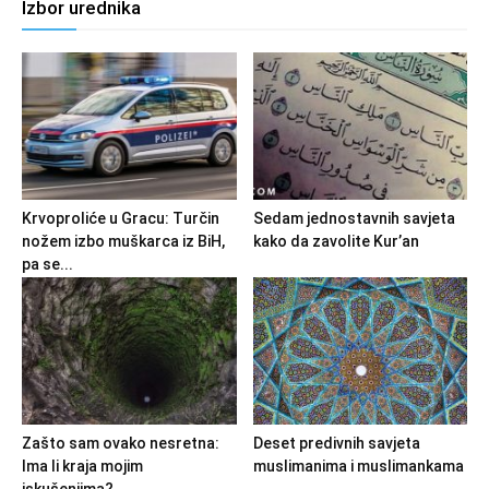
Izbor urednika
Krvoproliće u Gracu: Turčin
Sedam jednostavnih savjeta
nožem izbo muškarca iz BiH,
kako da zavolite Kur’an
pa se...
Zašto sam ovako nesretna:
Deset predivnih savjeta
Ima li kraja mojim
muslimanima i muslimankama
iskušenjima?