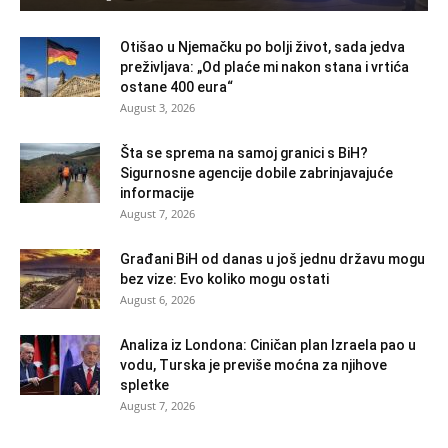
Otišao u Njemačku po bolji život, sada jedva
preživljava: „Od plaće mi nakon stana i vrtića
ostane 400 eura“
August 3, 2026
Šta se sprema na samoj granici s BiH?
Sigurnosne agencije dobile zabrinjavajuće
informacije
August 7, 2026
Građani BiH od danas u još jednu državu mogu
bez vize: Evo koliko mogu ostati
August 6, 2026
Analiza iz Londona: Ciničan plan Izraela pao u
vodu, Turska je previše moćna za njihove
spletke
August 7, 2026