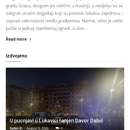
gradu Gracu, drugom po veličini u Austriji, u nedjelju su se
odigrali strašni događaji koji su potresli lokalnu zajednicu i
izazvali zabrinutost među građanima. Naime, izbio je veliki
požar u jednoj stambenoj zgradi, a dim...
Read more
Izdvojeno
U pucnjavi u Lukavici ranjen Davor Dabić
Salim D.
-
August 3, 2026
0