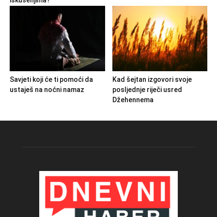
Savjeti koji će ti pomoći da
Kad šejtan izgovori svoje
ustaješ na noćni namaz
posljednje riječi usred
Džehennema