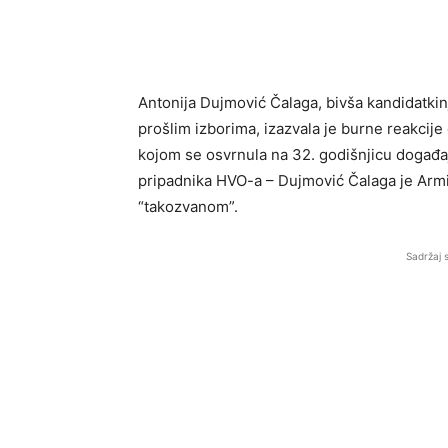
Antonija Dujmović Čalaga, bivša kandidatk
prošlim izborima, izazvala je burne reakcije
kojom se osvrnula na 32. godišnjicu događa
pripadnika HVO-a – Dujmović Čalaga je Arm
“takozvanom”.
Sadržaj 