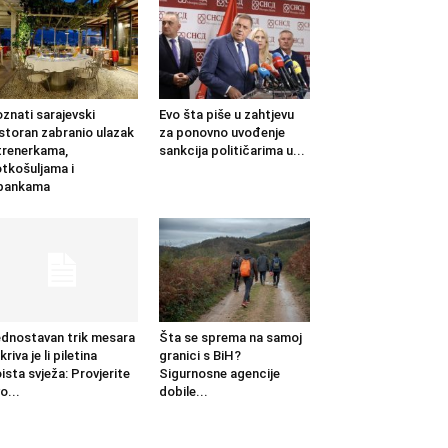
znati sarajevski
Evo šta piše u zahtjevu
storan zabranio ulazak
za ponovno uvođenje
trenerkama,
sankcija političarima u...
tkošuljama i
apankama
dnostavan trik mesara
Šta se sprema na samoj
kriva je li piletina
granici s BiH?
ista svježa: Provjerite
Sigurnosne agencije
o...
dobile...