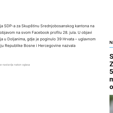
inja SDP-a za Skupštinu Srednjobosanskog kantona na
 objavom na svom Facebook profilu 28. jula. U objavi
ja u Doljanima, gdje je poginulo 39 Hrvata – uglavnom
N
iju Republike Bosne i Hercegovine nazvala
se nastavlja nakon oglasa
5
m
o