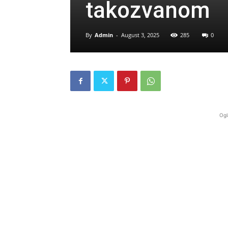
takozvanom
By
Admin
-
August 3, 2025
285
0
Ogl