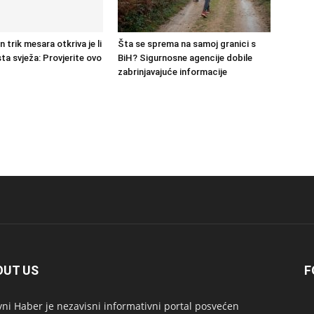
trik mesara otkriva je li
Šta se sprema na samoj granici s
sta svježa: Provjerite ovo
BiH? Sigurnosne agencije dobile
zabrinjavajuće informacije
OUT US
F
ni Haber je nezavisni informativni portal posvećen