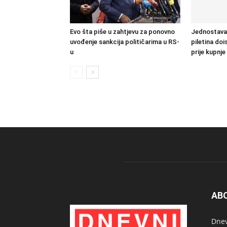
Evo šta piše u zahtjevu za ponovno
Jednostavan 
uvođenje sankcija političarima u RS-
piletina doi
u
prije kupnje
AB
Dnev