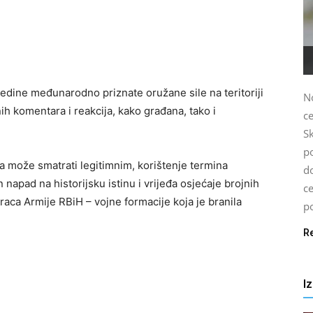
r jedine međunarodno priznate oružane sile na teritoriji
N
ih komentara i reakcija, kako građana, tako i
c
S
p
a može smatrati legitimnim, korištenje termina
d
napad na historijsku istinu i vrijeđa osjećaje brojnih
c
raca Armije RBiH – vojne formacije koja je branila
po
R
I