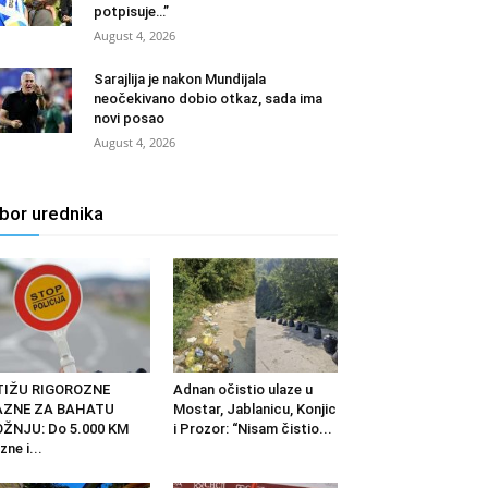
potpisuje…”
August 4, 2026
Sarajlija je nakon Mundijala
neočekivano dobio otkaz, sada ima
novi posao
August 4, 2026
zbor urednika
TIŽU RIGOROZNE
Adnan očistio ulaze u
AZNE ZA BAHATU
Mostar, Jablanicu, Konjic
ŽNJU: Do 5.000 KM
i Prozor: “Nisam čistio...
zne i...