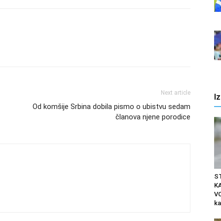
Next article
I
Od komšije Srbina dobila pismo o ubistvu sedam
članova njene porodice
S
K
VO
ka