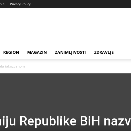
enja
Privacy Policy
REGION
MAGAZIN
ZANIMLJIVOSTI
ZDRAVLJE
vala takozvanom
ju Republike BiH nazv