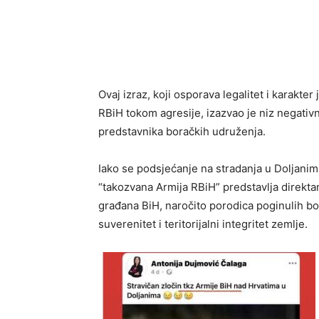
Ovaj izraz, koji osporava legalitet i karakte
RBiH tokom agresije, izazvao je niz negativn
predstavnika boračkih udruženja.
Iako se podsjećanje na stradanja u Doljanim
“takozvana Armija RBiH” predstavlja direktan 
građana BiH, naročito porodica poginulih bo
suverenitet i teritorijalni integritet zemlje.