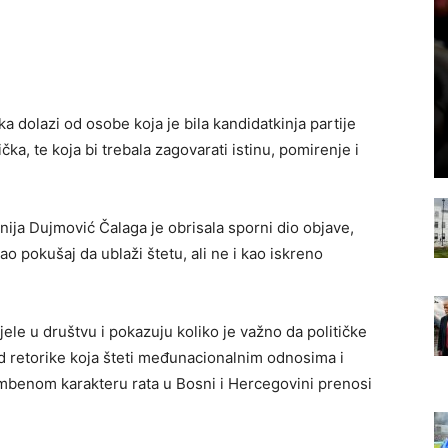
 dolazi od osobe koja je bila kandidatkinja partije
čka, te koja bi trebala zagovarati istinu, pomirenje i
onija Dujmović Čalaga je obrisala sporni dio objave,
o pokušaj da ublaži štetu, ali ne i kao iskreno
ele u društvu i pokazuju koliko je važno da političke
od retorike koja šteti međunacionalnim odnosima i
ambenom karakteru rata u Bosni i Hercegovini prenosi