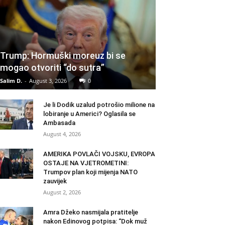
Trump: Hormuški moreuz bi se
mogao otvoriti “do sutra”
Salim D.
-
August 3, 2026
0
Je li Dodik uzalud potrošio milione na
lobiranje u Americi? Oglasila se
Ambasada
August 4, 2026
AMERIKA POVLAČI VOJSKU, EVROPA
OSTAJE NA VJETROMETINI:
Trumpov plan koji mijenja NATO
zauvijek
August 2, 2026
Amra Džeko nasmijala pratitelje
nakon Edinovog potpisa: “Dok muž