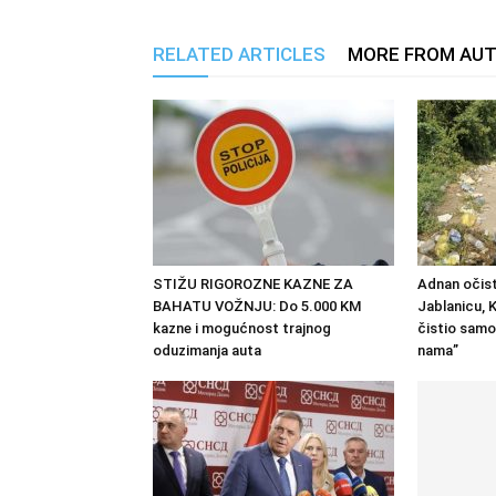
RELATED ARTICLES
MORE FROM AU
STIŽU RIGOROZNE KAZNE ZA
Adnan očist
BAHATU VOŽNJU: Do 5.000 KM
Jablanicu, K
kazne i mogućnost trajnog
čistio samo
oduzimanja auta
nama”