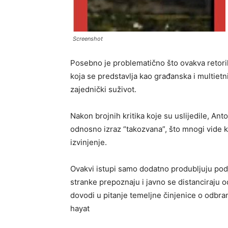
Screenshot
Posebno je problematično što ovakva retorika
koja se predstavlja kao građanska i multietni
zajednički suživot.
Nakon brojnih kritika koje su uslijedile, Ant
odnosno izraz “takozvana”, što mnogi vide ka
izvinjenje.
Ovakvi istupi samo dodatno produbljuju podj
stranke prepoznaju i javno se distanciraju 
dovodi u pitanje temeljne činjenice o odbr
hayat