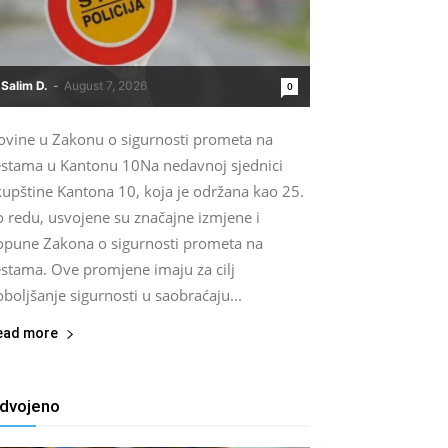
Salim D.
-
August 7, 2026
0
ovine u Zakonu o sigurnosti prometa na
estama u Kantonu 10Na nedavnoj sjednici
kupštine Kantona 10, koja je održana kao 25.
o redu, usvojene su značajne izmjene i
opune Zakona o sigurnosti prometa na
estama. Ove promjene imaju za cilj
boljšanje sigurnosti u saobraćaju...
ead more
zdvojeno