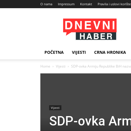
O nama
Impressum
Kontakt
Pravila i uslovi korišt
Dnevni
Haber
POČETNA
VIJESTI
CRNA HRONIKA
Home
Vijesti
SDP-ovka Armiju Republike BiH naz
Vijesti
SDP-ovka Armi