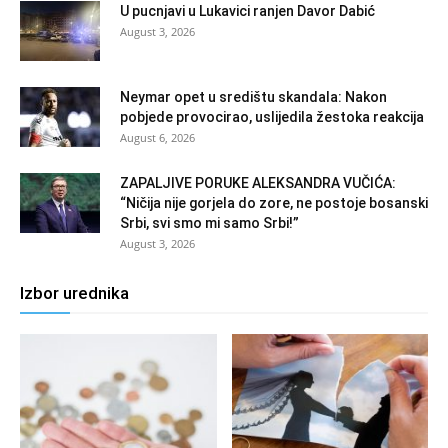
U pucnjavi u Lukavici ranjen Davor Dabić
August 3, 2026
Neymar opet u središtu skandala: Nakon
pobjede provocirao, uslijedila žestoka reakcija
August 6, 2026
ZAPALJIVE PORUKE ALEKSANDRA VUČIĆA:
“Ničija nije gorjela do zore, ne postoje bosanski
Srbi, svi smo mi samo Srbi!”
August 3, 2026
Izbor urednika