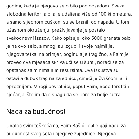
godina, kada je njegovo selo bilo pod opsadom. Svaka
slobodna teritorija bila je udaljena više od 100 kilometara,
a samo s jednom puškom su se branili od napada. U tom
užasnom okruženju, preživljavanje je postalo
svakodnevni izazov.
Kako opisuje, oko 5000 granata palo
je na ovo selo, a mnogi su izgubili svoje najmilije.
Njegova tetka, na primjer, poginula je tragično, a Faim je
proveo dva mjeseca skrivajući se u šumi, boreći se za
opstanak sa minimalnim resursima.
Ova iskustva su
ostavila dubok trag na zajednicu, čineći je čvršćom, ali i
opreznijom. Mnogi povratnici, poput Faim, nose teret tih
sjećanja, što im daje snagu da se bore za bolje sutra.
Nada za budućnost
Unatoč svim teškoćama, Faim Bašić i dalje gaji nadu za
budućnost svog sela i njegove zajednice. Njegova