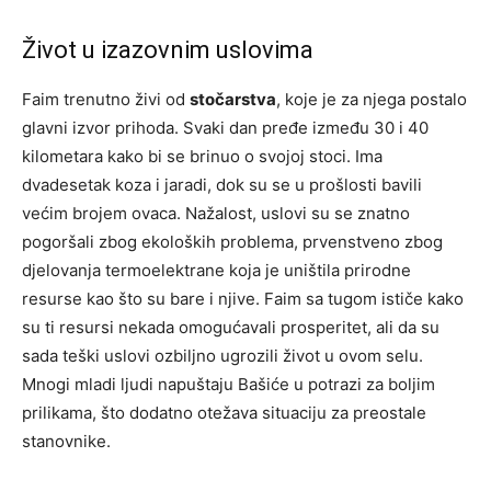
Život u izazovnim uslovima
Faim trenutno živi od
stočarstva
, koje je za njega postalo
glavni izvor prihoda. Svaki dan pređe između 30 i 40
kilometara kako bi se brinuo o svojoj stoci. Ima
dvadesetak koza i jaradi, dok su se u prošlosti bavili
većim brojem ovaca. Nažalost, uslovi su se znatno
pogoršali zbog ekoloških problema, prvenstveno zbog
djelovanja termoelektrane koja je uništila prirodne
resurse kao što su bare i njive. Faim sa tugom ističe kako
su ti resursi nekada omogućavali prosperitet, ali da su
sada teški uslovi ozbiljno ugrozili život u ovom selu.
Mnogi mladi ljudi napuštaju Bašiće u potrazi za boljim
prilikama, što dodatno otežava situaciju za preostale
stanovnike.