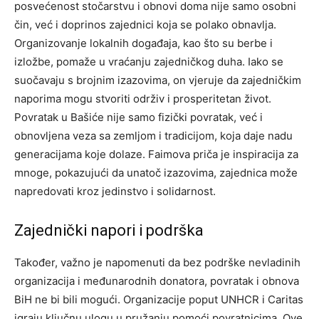
posvećenost stočarstvu i obnovi doma nije samo osobni
čin, već i doprinos zajednici koja se polako obnavlja.
Organizovanje lokalnih događaja, kao što su berbe i
izložbe, pomaže u vraćanju zajedničkog duha.
Iako se
suočavaju s brojnim izazovima, on vjeruje da zajedničkim
naporima mogu stvoriti održiv i prosperitetan život.
Povratak u Bašiće nije samo fizički povratak, već i
obnovljena veza sa zemljom i tradicijom, koja daje nadu
generacijama koje dolaze.
Faimova priča je inspiracija za
mnoge, pokazujući da unatoč izazovima, zajednica može
napredovati kroz jedinstvo i solidarnost.
Zajednički napori i podrška
Također, važno je napomenuti da bez podrške nevladinih
organizacija i međunarodnih donatora, povratak i obnova
BiH ne bi bili mogući. Organizacije poput UNHCR i Caritas
igraju ključnu ulogu u pružanju pomoći povratnicima.
Ove