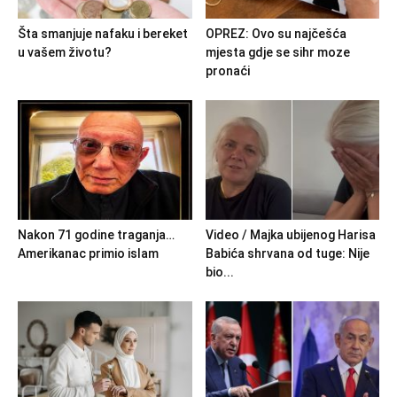
Šta smanjuje nafaku i bereket
OPREZ: Ovo su najčešća
u vašem životu?
mjesta gdje se sihr moze
pronaći
Nakon 71 godine traganja…
Video / Majka ubijenog Harisa
Amerikanac primio islam
Babića shrvana od tuge: Nije
bio...