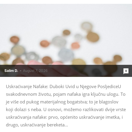
Salim D.
-
August 7, 2026
0
Uskraćivanje Nafake: Duboki Uvid u Njegove PosljediceU
svakodnevnom životu, pojam nafaka igra ključnu ulogu. To
je više od pukog materijalnog bogatstva; to je blagoslov
koji dolazi s neba. U osnovi, možemo razlikovati dvije vrste
uskraćivanja nafake: prvo, općenito uskraćivanje imetka, i
drugo, uskraćivanje bereketa...