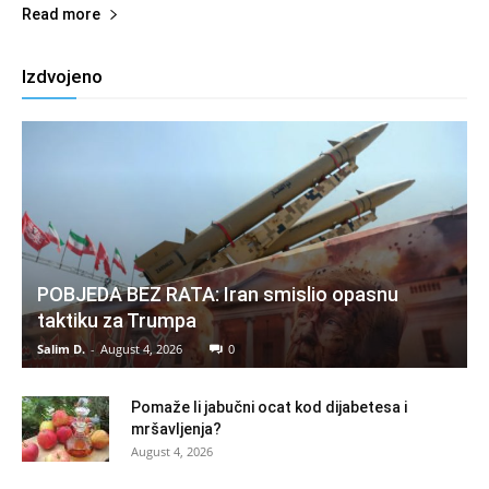
Read more
Izdvojeno
POBJEDA BEZ RATA: Iran smislio opasnu
taktiku za Trumpa
Salim D.
-
August 4, 2026
0
Pomaže li jabučni ocat kod dijabetesa i
mršavljenja?
August 4, 2026