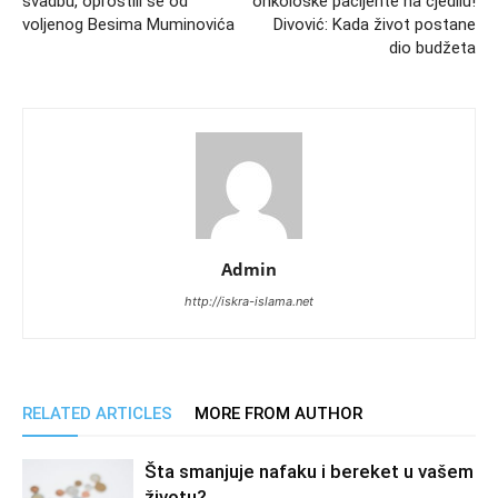
svadbu, oprostili se od
onkološke pacijente na cjedilu!
voljenog Besima Muminovića
Divović: Kada život postane
dio budžeta
Admin
http://iskra-islama.net
RELATED ARTICLES
MORE FROM AUTHOR
Šta smanjuje nafaku i bereket u vašem
životu?