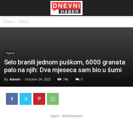
Home
Vijesti
Vijesti
Selo branili jednom puškom, 6000 granata
palo na njih: Dva mjeseca sam bio u šumi
By
Admin
-
October 24, 2025
746
0
Oglasi - Advertisement