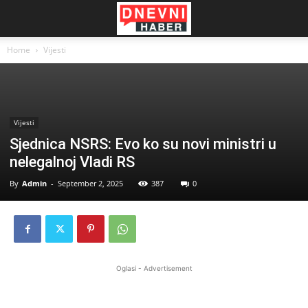
Home
Vijesti
Vijesti
Sjednica NSRS: Evo ko su novi ministri u
nelegalnoj Vladi RS
By
Admin
-
September 2, 2025
387
0
Oglasi - Advertisement