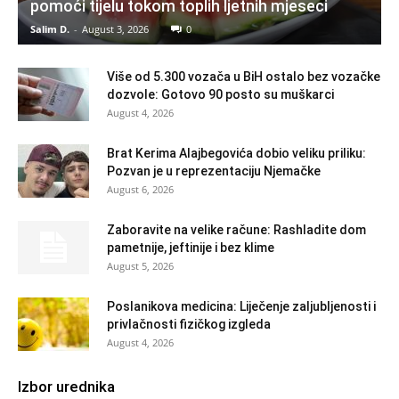
pomoći tijelu tokom toplih ljetnih mjeseci
Salim D.
-
August 3, 2026
0
Više od 5.300 vozača u BiH ostalo bez vozačke
dozvole: Gotovo 90 posto su muškarci
August 4, 2026
Brat Kerima Alajbegovića dobio veliku priliku:
Pozvan je u reprezentaciju Njemačke
August 6, 2026
Zaboravite na velike račune: Rashladite dom
pametnije, jeftinije i bez klime
August 5, 2026
Poslanikova medicina: Liječenje zaljubljenosti i
privlačnosti fizičkog izgleda
August 4, 2026
Izbor urednika