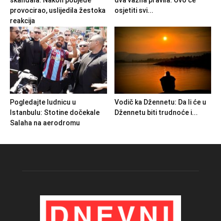
skandala: Nakon pobjede
dva važna pravila: Ovo će
provocirao, uslijedila žestoka
osjetiti svi...
reakcija
Pogledajte ludnicu u
Vodič ka Džennetu: Da li će u
Istanbulu: Stotine dočekale
Džennetu biti trudnoće i...
Salaha na aerodromu