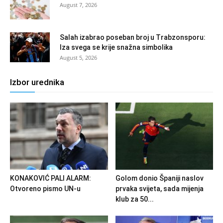
August 7, 2026
Salah izabrao poseban broj u Trabzonsporu:
Iza svega se krije snažna simbolika
August 5, 2026
Izbor urednika
KONAKOVIĆ PALI ALARM:
Golom donio Španiji naslov
Otvoreno pismo UN-u
prvaka svijeta, sada mijenja
klub za 50...