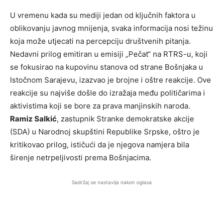
U vremenu kada su mediji jedan od ključnih faktora u
oblikovanju javnog mnijenja, svaka informacija nosi težinu
koja može utjecati na percepciju društvenih pitanja.
Nedavni prilog emitiran u emisiji „Pečat“ na RTRS-u, koji
se fokusirao na kupovinu stanova od strane Bošnjaka u
Istočnom Sarajevu, izazvao je brojne i oštre reakcije. Ove
reakcije su najviše došle do izražaja među političarima i
aktivistima koji se bore za prava manjinskih naroda.
Ramiz Salkić
, zastupnik Stranke demokratske akcije
(SDA) u Narodnoj skupštini Republike Srpske, oštro je
kritikovao prilog, ističući da je njegova namjera bila
širenje netrpeljivosti prema Bošnjacima.
Sadržaj se nastavlja nakon oglasa