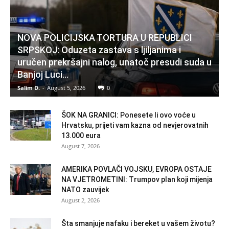
NOVA POLICIJSKA TORTURA U REPUBLICI
SRPSKOJ: Oduzeta zastava s ljiljanima i
uručen prekršajni nalog, unatoč presudi suda u
Banjoj Luci…
Salim D.
-
August 5, 2026
0
ŠOK NA GRANICI: Ponesete li ovo voće u
Hrvatsku, prijeti vam kazna od nevjerovatnih
13.000 eura
August 7, 2026
AMERIKA POVLAČI VOJSKU, EVROPA OSTAJE
NA VJETROMETINI: Trumpov plan koji mijenja
NATO zauvijek
August 2, 2026
Šta smanjuje nafaku i bereket u vašem životu?