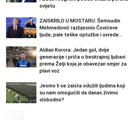
svijetu
ZAISKRILO U MOSTARU: Šemsudin
Mehmedović razbjesnio Čovićeve
ljude, pale teške optužbe i uvrede…
Aldian Korora: Jedan gol, dvije
generacije i priča o beskrajnoj ljubavi
prema Želji koja je obavezan smjer za
plavi voz
Jesmo li se zaista odužili ljudima koji
su nam omogućili da danas živimo
slobodno?