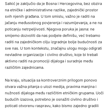
Salkić je zaključio da je Bosna i Hercegovina, bez obzira
na etničke i administrativne razlike, zajednički prostor
svih njenih građana. U tom smislu, važno je raditi na
jačanju međusobnog povjerenja i razumijevanja, a ne na
poticanju netrpeljivosti.
Njegova poruka je jasna: ne
smijemo dozvoliti da nas podjele definišu, već trebamo
raditi na zajedničkom cilju izgradnje bolje budućnosti za
sve nas. U tom kontekstu, značajnu ulogu mogu odigrati
nevladine organizacije i civilno društvo, koje bi trebali
aktivno raditi na promociji dijaloga i suradnje među
različitim zajednicama.
Na kraju, situacija sa kontroverznim prilogom ponovo
otvara važna pitanja o ulozi medija, pravima manjina i
nužnosti dijaloga među različitim etničkim grupama. Uoči
budućih izazova, potrebno je osnažiti civilno društvo i
poticati otvorenu raspravu, kako bismo zajedno gradili