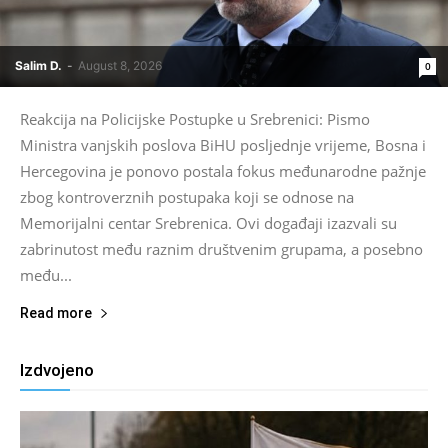
Salim D.
-
August 8, 2026
0
Reakcija na Policijske Postupke u Srebrenici: Pismo
Ministra vanjskih poslova BiHU posljednje vrijeme, Bosna i
Hercegovina je ponovo postala fokus međunarodne pažnje
zbog kontroverznih postupaka koji se odnose na
Memorijalni centar Srebrenica. Ovi događaji izazvali su
zabrinutost među raznim društvenim grupama, a posebno
među...
Read more
Izdvojeno