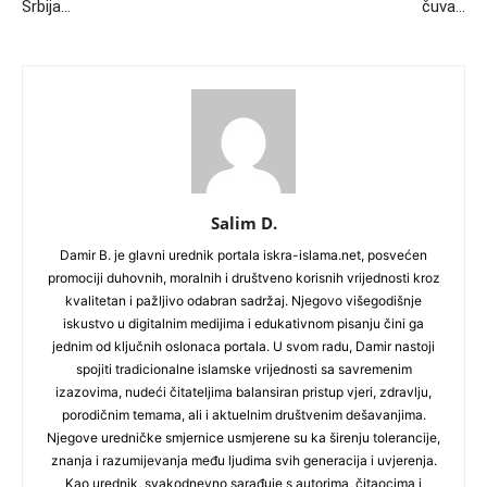
Srbija…
čuva…
Salim D.
Damir B. je glavni urednik portala iskra-islama.net, posvećen
promociji duhovnih, moralnih i društveno korisnih vrijednosti kroz
kvalitetan i pažljivo odabran sadržaj. Njegovo višegodišnje
iskustvo u digitalnim medijima i edukativnom pisanju čini ga
jednim od ključnih oslonaca portala. U svom radu, Damir nastoji
spojiti tradicionalne islamske vrijednosti sa savremenim
izazovima, nudeći čitateljima balansiran pristup vjeri, zdravlju,
porodičnim temama, ali i aktuelnim društvenim dešavanjima.
Njegove uredničke smjernice usmjerene su ka širenju tolerancije,
znanja i razumijevanja među ljudima svih generacija i uvjerenja.
Kao urednik, svakodnevno sarađuje s autorima, čitaocima i