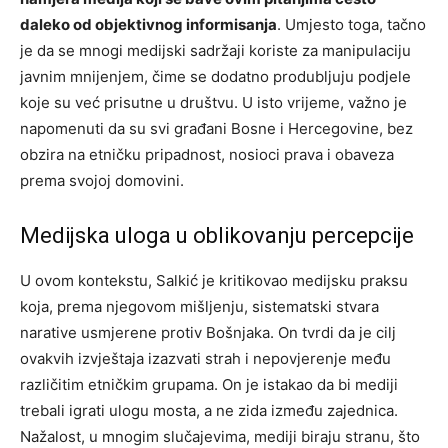
daleko od objektivnog informisanja
. Umjesto toga, tačno
je da se mnogi medijski sadržaji koriste za manipulaciju
javnim mnijenjem, čime se dodatno produbljuju podjele
koje su već prisutne u društvu. U isto vrijeme, važno je
napomenuti da su svi građani Bosne i Hercegovine, bez
obzira na etničku pripadnost, nosioci prava i obaveza
prema svojoj domovini.
Medijska uloga u oblikovanju percepcije
U ovom kontekstu, Salkić je kritikovao medijsku praksu
koja, prema njegovom mišljenju, sistematski stvara
narative usmjerene protiv Bošnjaka. On tvrdi da je cilj
ovakvih izvještaja izazvati strah i nepovjerenje među
različitim etničkim grupama. On je istakao da bi mediji
trebali igrati ulogu mosta, a ne zida između zajednica.
Nažalost, u mnogim slučajevima, mediji biraju stranu, što