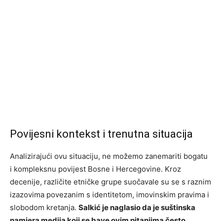
Povijesni kontekst i trenutna situacija
Analizirajući ovu situaciju, ne možemo zanemariti bogatu
i kompleksnu povijest Bosne i Hercegovine. Kroz
decenije, različite etničke grupe suočavale su se s raznim
izazovima povezanim s identitetom, imovinskim pravima i
slobodom kretanja.
Salkić je naglasio da je suštinska
namjera medija koji se bave ovim pitanjima često