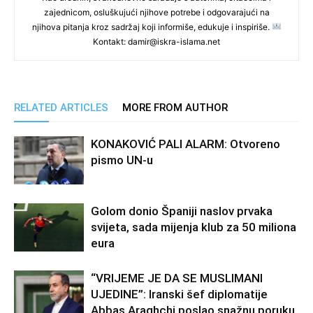
zajednicom, osluškujući njihove potrebe i odgovarajući na
njihova pitanja kroz sadržaj koji informiše, edukuje i inspiriše.
Kontakt: damir@iskra-islama.net
RELATED ARTICLES
MORE FROM AUTHOR
KONAKOVIĆ PALI ALARM: Otvoreno
pismo UN-u
Golom donio Španiji naslov prvaka
svijeta, sada mijenja klub za 50 miliona
eura
“VRIJEME JE DA SE MUSLIMANI
UJEDINE”: Iranski šef diplomatije
Abbas Araghchi poslao snažnu poruku