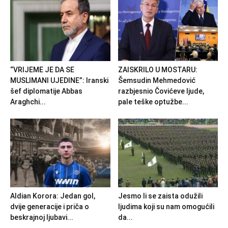
“VRIJEME JE DA SE
ZAISKRILO U MOSTARU:
MUSLIMANI UJEDINE”: Iranski
Šemsudin Mehmedović
šef diplomatije Abbas
razbjesnio Čovićeve ljude,
Araghchi...
pale teške optužbe...
Aldian Korora: Jedan gol,
Jesmo li se zaista odužili
dvije generacije i priča o
ljudima koji su nam omogućili
beskrajnoj ljubavi...
da...