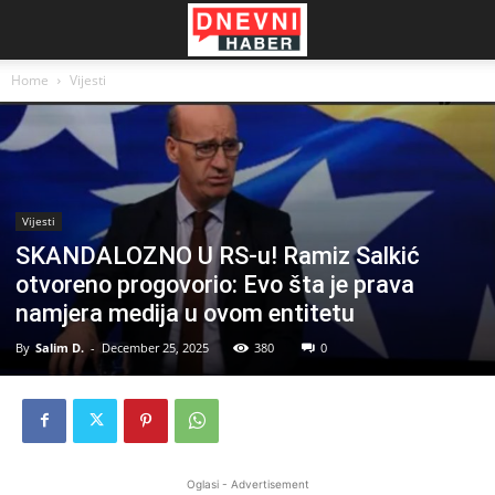
Home
Vijesti
Vijesti
SKANDALOZNO U RS-u! Ramiz Salkić
otvoreno progovorio: Evo šta je prava
namjera medija u ovom entitetu
By
Salim D.
-
December 25, 2025
380
0
Oglasi - Advertisement