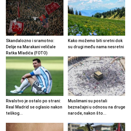
Skandalozno i sramotno:
Kako možemo biti sretni dok
Delije na Marakani veličale
su drugi među nama nesretni
Ratka Mladića (FOTO)
Rivalstvo je ostalo po strani:
Muslimani su postali
Real Madrid se oglasio nakon
beznačajni u odnosu na druge
teškog...
narode, nakon što...