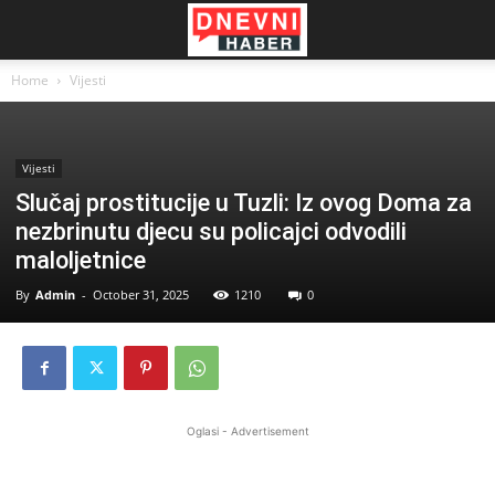
Home
Vijesti
Vijesti
Slučaj prostitucije u Tuzli: Iz ovog Doma za
nezbrinutu djecu su policajci odvodili
maloljetnice
By
Admin
-
October 31, 2025
1210
0
Oglasi - Advertisement