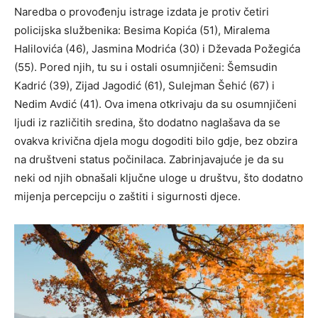
Naredba o provođenju istrage izdata je protiv četiri
policijska službenika: Besima Kopića (51), Miralema
Halilovića (46), Jasmina Modrića (30) i Dževada Požegića
(55). Pored njih, tu su i ostali osumnjičeni: Šemsudin
Kadrić (39), Zijad Jagodić (61), Sulejman Šehić (67) i
Nedim Avdić (41). Ova imena otkrivaju da su osumnjičeni
ljudi iz različitih sredina, što dodatno naglašava da se
ovakva krivična djela mogu dogoditi bilo gdje, bez obzira
na društveni status počinilaca. Zabrinjavajuće je da su
neki od njih obnašali ključne uloge u društvu, što dodatno
mijenja percepciju o zaštiti i sigurnosti djece.