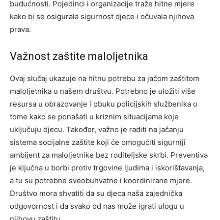
budućnosti.
Pojedinci i organizacije traže hitne mjere
kako bi se osigurala sigurnost djece i očuvala njihova
prava.
Važnost zaštite maloljetnika
Ovaj slučaj ukazuje na hitnu potrebu za jačom zaštitom
maloljetnika u našem društvu. Potrebno je uložiti više
resursa u obrazovanje i obuku policijskih službenika o
tome kako se ponašati u kriznim situacijama koje
uključuju djecu.
Također, važno je raditi na jačanju
sistema socijalne zaštite koji će omogućiti sigurniji
ambijent za maloljetnike bez roditeljske skrbi. Preventiva
je ključna u borbi protiv trgovine ljudima i iskorištavanja,
a tu su potrebne sveobuhvatne i koordinirane mjere.
Društvo mora shvatiti da su djeca naša zajednička
odgovornost i da svako od nas može igrati ulogu u
njihovu zaštitu.