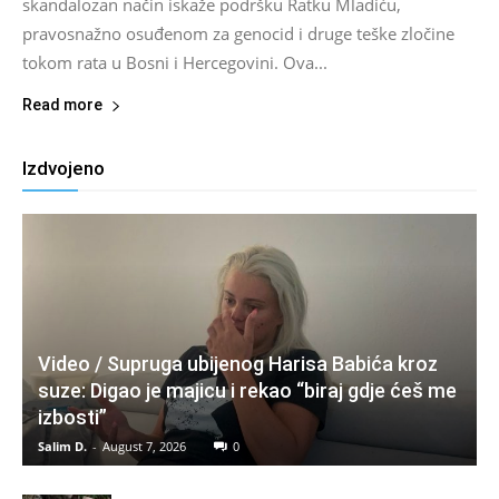
skandalozan način iskaže podršku Ratku Mladiću,
pravosnažno osuđenom za genocid i druge teške zločine
tokom rata u Bosni i Hercegovini. Ova...
Read more
Izdvojeno
Video / Supruga ubijenog Harisa Babića kroz
suze: Digao je majicu i rekao “biraj gdje ćeš me
izbosti”
Salim D.
-
August 7, 2026
0