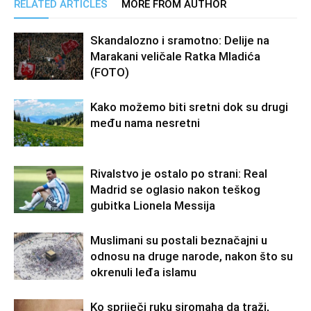
RELATED ARTICLES
MORE FROM AUTHOR
Skandalozno i sramotno: Delije na
Marakani veličale Ratka Mladića
(FOTO)
Kako možemo biti sretni dok su drugi
među nama nesretni
Rivalstvo je ostalo po strani: Real
Madrid se oglasio nakon teškog
gubitka Lionela Messija
Muslimani su postali beznačajni u
odnosu na druge narode, nakon što su
okrenuli leđa islamu
Ko spriječi ruku siromaha da traži,