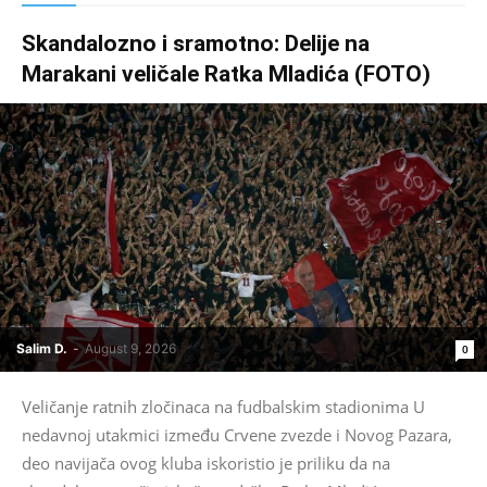
Skandalozno i sramotno: Delije na
Marakani veličale Ratka Mladića (FOTO)
Salim D.
-
August 9, 2026
0
Veličanje ratnih zločinaca na fudbalskim stadionima U
nedavnoj utakmici između Crvene zvezde i Novog Pazara,
deo navijača ovog kluba iskoristio je priliku da na