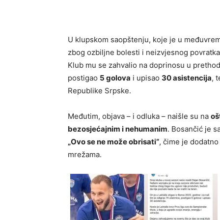
U klupskom saopštenju, koje je u međuvrem
zbog ozbiljne bolesti i neizvjesnog povratk
Klub mu se zahvalio na doprinosu u pretho
postigao
5 golova
i upisao
30 asistencija
, 
Republike Srpske.
Međutim, objava – i odluka – naišle su na
oš
bezosjećajnim i nehumanim
. Bosančić je s
„Ovo se ne može obrisati“
, čime je dodatno
mrežama.