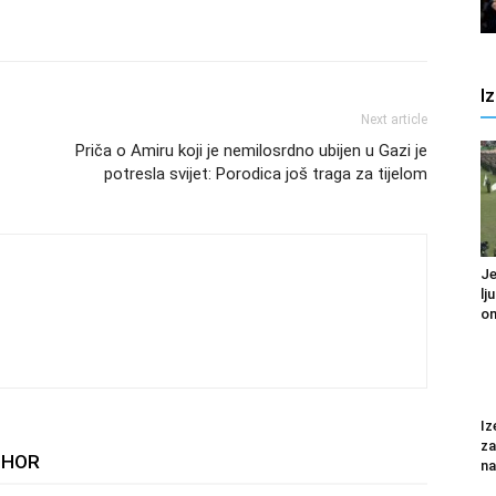
I
Next article
Priča o Amiru koji je nemilosrdno ubijen u Gazi je
potresla svijet: Porodica još traga za tijelom
Je
lj
om
Iz
za
THOR
na