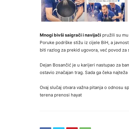
Mnogi bivši saigrači i navijači
pružili su mu 
Poruke podrške stižu iz cijele BiH, a javnos
biti razlog za prekid ugovora, već povod za 
Dejan Bosančić je u karijeri nastupao za banj
ostavio značajan trag. Sada ga čeka najteža 
Ovaj slučaj otvara važna pitanja o odnosu sp
terena prenosi hayat