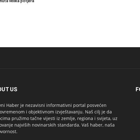
nuta velika potjera
OUT US
F
ni Haber je nezavisni informativni portal posvećen
ovremenom i objektivnom izvještavanju. Naš cilj je da
ocima pružimo tačne vijesti iz zemlje, regiona i svijeta, uz
ovanje najviših novinarskih standarda. Vaš haber, naša
vornost.