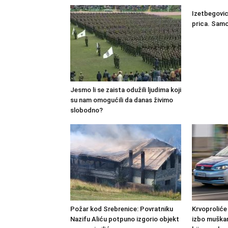
Izetbegovic
prica. Samo
Jesmo li se zaista odužili ljudima koji
su nam omogućili da danas živimo
slobodno?
Požar kod Srebrenice: Povratniku
Krvoproliće
Nazifu Aliću potpuno izgorio objekt
izbo muškar