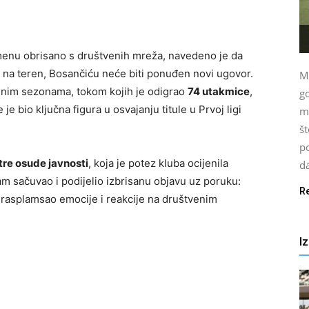
enu obrisano s društvenih mreža, navedeno je da
a na teren, Bosančiću neće biti ponuđen novi ugovor.
Mo
dnim sezonama, tokom kojih je odigrao
74 utakmice
,
go
te je bio ključna figura u osvajanju titule u Prvoj ligi
ml
št
po
tre osude javnosti
, koja je potez kluba ocijenila
da
am sačuvao i podijelio izbrisanu objavu uz poruku:
R
 rasplamsao emocije i reakcije na društvenim
I