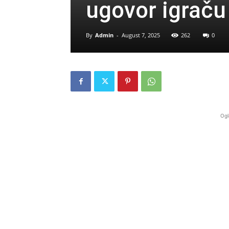
ugovor igraču 
By
Admin
-
August 7, 2025
262
0
Ogl