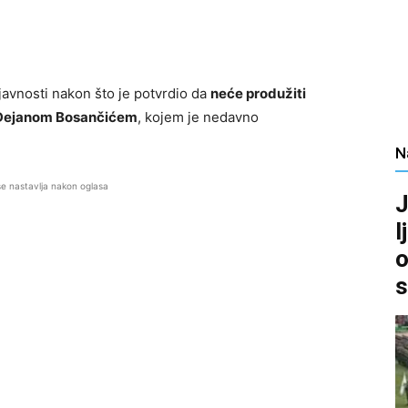
javnosti nakon što je potvrdio da
neće produžiti
Dejanom Bosančićem
, kojem je nedavno
N
se nastavlja nakon oglasa
J
l
o
s