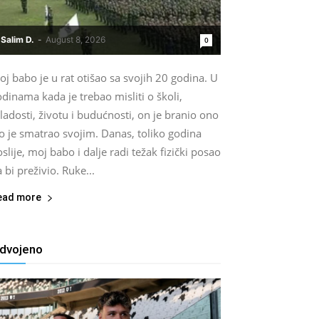
Salim D.
-
August 8, 2026
0
j babo je u rat otišao sa svojih 20 godina. U
dinama kada je trebao misliti o školi,
adosti, životu i budućnosti, on je branio ono
o je smatrao svojim. Danas, toliko godina
slije, moj babo i dalje radi težak fizički posao
 bi preživio. Ruke...
ead more
zdvojeno