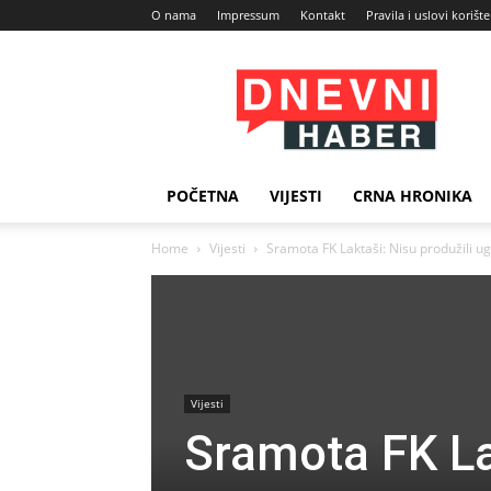
O nama
Impressum
Kontakt
Pravila i uslovi korišt
Dnevni
Haber
POČETNA
VIJESTI
CRNA HRONIKA
Home
Vijesti
Sramota FK Laktaši: Nisu produžili ug
Vijesti
Sramota FK La