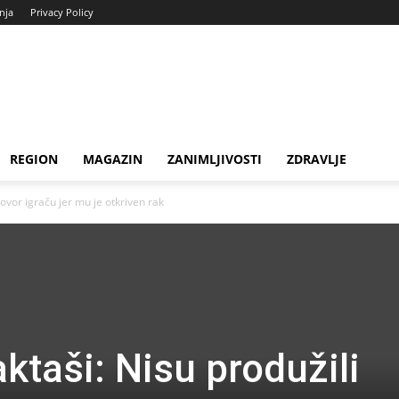
enja
Privacy Policy
REGION
MAGAZIN
ZANIMLJIVOSTI
ZDRAVLJE
ovor igraču jer mu je otkriven rak
ktaši: Nisu produžili