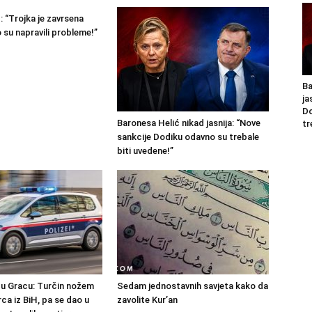
: “Trojka je zavrsena
 su napravili probleme!”
Ba
ja
Do
Baronesa Helić nikad jasnija: “Nove
tr
sankcije Dodiku odavno su trebale
biti uvedene!”
 u Gracu: Turčin nožem
Sedam jednostavnih savjeta kako da
ca iz BiH, pa se dao u
zavolite Kur’an