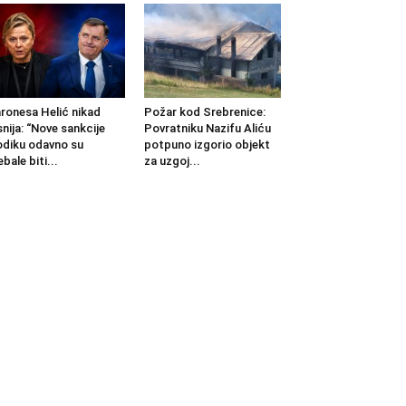
ronesa Helić nikad
Požar kod Srebrenice:
snija: “Nove sankcije
Povratniku Nazifu Aliću
diku odavno su
potpuno izgorio objekt
ebale biti...
za uzgoj...