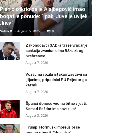
Pjanić otkrio da je Alajbegović imao
bogatije ponude: “Ipak, Juve je uvijek
Juve”
Salim D.
-
August 6, 2026
0
Zakonodavci SAD-a traže vraćanje
sankcija zvaničnicima RS-a zbog
Srebrenice
August 7, 2026
Vozač na vozilu istakao zastavu sa
ljiljanima, pripadnici PU Prijedor ga
kaznili
August 7, 2026
Španci donose veoma bitne vijesti:
Samed Baždar ima novi klub!
August 3, 2026
Trump: Hormuški moreuz bi se
mogao otvoriti “do sutra”