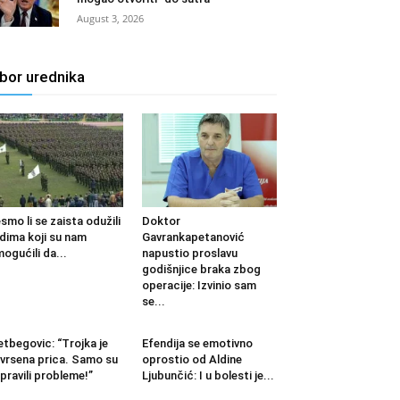
August 3, 2026
zbor urednika
smo li se zaista odužili
Doktor
udima koji su nam
Gavrankapetanović
ogućili da...
napustio proslavu
godišnjice braka zbog
operacije: Izvinio sam
se...
etbegovic: “Trojka je
Efendija se emotivno
vrsena prica. Samo su
oprostio od Aldine
pravili probleme!”
Ljubunčić: I u bolesti je...