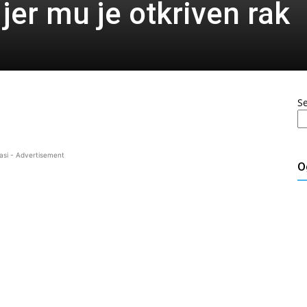
jer mu je otkriven rak
S
asi - Advertisement
O