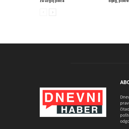
za uzgoj pilića
bijeg, pokre
AB
Dnev
prav
čita
pošt
odgo