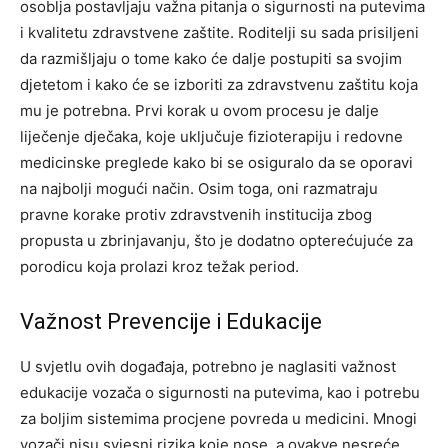
osoblja postavljaju važna pitanja o sigurnosti na putevima
i kvalitetu zdravstvene zaštite. Roditelji su sada prisiljeni
da razmišljaju o tome kako će dalje postupiti sa svojim
djetetom i kako će se izboriti za zdravstvenu zaštitu koja
mu je potrebna.
Prvi korak u ovom procesu je dalje
liječenje dječaka, koje uključuje fizioterapiju i redovne
medicinske preglede kako bi se osiguralo da se oporavi
na najbolji mogući način.
Osim toga, oni razmatraju
pravne korake protiv zdravstvenih institucija zbog
propusta u zbrinjavanju, što je dodatno opterećujuće za
porodicu koja prolazi kroz težak period.
Važnost Prevencije i Edukacije
U svjetlu ovih događaja, potrebno je naglasiti važnost
edukacije vozača o sigurnosti na putevima, kao i potrebu
za boljim sistemima procjene povreda u medicini. Mnogi
vozači nisu svjesni rizika koje nose, a ovakve nesreće