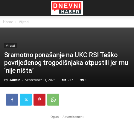
Home
Vijesti
Vijesti
Sramotno ponašanje na UKC RS! Teško
povrijeđenog trogodišnjaka otpustili jer mu
‘nije ništa’
By
Admin
-
September 11, 2025
277
0
Oglasi - Advertisement