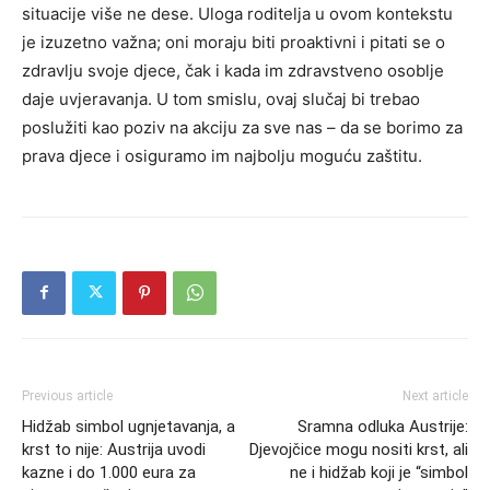
situacije više ne dese.
Uloga roditelja u ovom kontekstu
je izuzetno važna; oni moraju biti proaktivni i pitati se o
zdravlju svoje djece, čak i kada im zdravstveno osoblje
daje uvjeravanja.
U tom smislu, ovaj slučaj bi trebao
poslužiti kao poziv na akciju za sve nas – da se borimo za
prava djece i osiguramo im najbolju moguću zaštitu.
Previous article
Next article
Hidžab simbol ugnjetavanja, a
Sramna odluka Austrije:
krst to nije: Austrija uvodi
Djevojčice mogu nositi krst, ali
kazne i do 1.000 eura za
ne i hidžab koji je “simbol