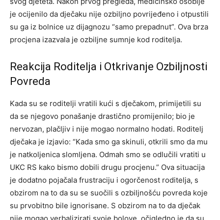
svog djeteta. Nakon prvog pregleda, medicinsko osoblje
je ocijenilo da dječaku nije ozbiljno povrijeđeno i otpustili
su ga iz bolnice uz dijagnozu “samo prepadnut”. Ova brza
procjena izazvala je ozbiljne sumnje kod roditelja.
Reakcija Roditelja i Otkrivanje Ozbiljnosti
Povreda
Kada su se roditelji vratili kući s dječakom, primijetili su
da se njegovo ponašanje drastično promijenilo; bio je
nervozan, plačljiv i nije mogao normalno hodati. Roditelj
dječaka je izjavio: “Kada smo ga skinuli, otkrili smo da mu
je natkoljenica slomljena.
Odmah smo se odlučili vratiti u
UKC RS kako bismo dobili drugu procjenu.” Ova situacija
je dodatno pojačala frustraciju i ogorčenost roditelja, s
obzirom na to da su se suočili s ozbiljnošću povreda koje
su prvobitno bile ignorisane.
S obzirom na to da dječak
nije mogao verbalizirati svoje bolove, očigledno je da su