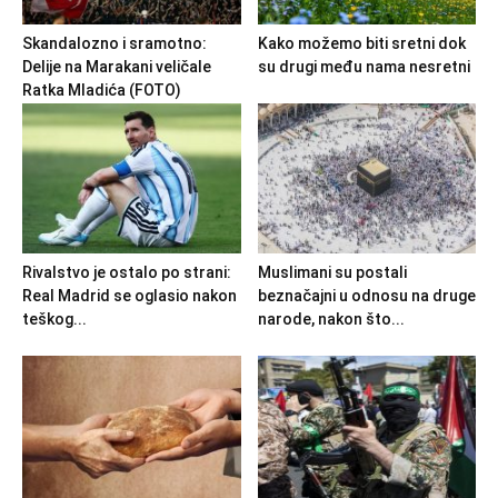
Skandalozno i sramotno:
Kako možemo biti sretni dok
Delije na Marakani veličale
su drugi među nama nesretni
Ratka Mladića (FOTO)
Rivalstvo je ostalo po strani:
Muslimani su postali
Real Madrid se oglasio nakon
beznačajni u odnosu na druge
teškog...
narode, nakon što...