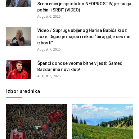
Srebrenici je apsolutno NEOPROSTIV, jer su ga
počinili SRBI” (VIDEO)
August 6, 2026
Video / Supruga ubijenog Harisa Babića kroz
suze: Digao je majicu i rekao “biraj gdje ćeš me
izbosti”
August 7, 2026
Španci donose veoma bitne vijesti: Samed
Baždar ima novi klub!
August 3, 2026
Izbor urednika