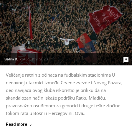
Salim D.
-
August 9, 2026
0
Veličanje ratnih zločinaca na fudbalskim stadionima U
nedavnoj utakmici između Crvene zvezde i Novog Pazara,
deo navijača ovog kluba iskoristio je priliku da na
skandalozan način iskaže podršku Ratku Mladiću,
pravosnažno osuđenom za genocid i druge teške zločine
tokom rata u Bosni i Hercegovini. Ova...
Read more