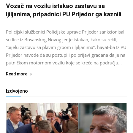
Vozač na vozilu istakao zastavu sa
ljiljanima, pripadnici PU Prijedor ga kaznili
Salim D.
-
August 7, 2026
0
Policijski službenici Policijske uprave Prijedor sankcionisali
su lice iz Bosanskog Novog jer je istakao, kako su rekli,
“bijelu zastavu sa plavim grbom i ljiljanima”. hayat-ba Iz PU
Prijedor navode da su postupili po prijavi građana da je na
putničkom motornom vozilu koje se kreće na području...
Read more
Izdvojeno