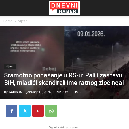
Home
Vijesti
Vijesti
Sramotno ponašanje u RS-u: Palili zastavu
BiH, mladići skandirali ime ratnog zločinca!
By
Salim D.
-
January 11, 2026
339
0
Oglasi - Advertisement