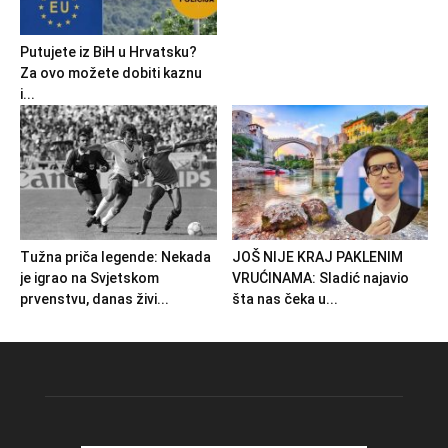
Putujete iz BiH u Hrvatsku?
Za ovo možete dobiti kaznu
i...
Tužna priča legende: Nekada
JOŠ NIJE KRAJ PAKLENIM
je igrao na Svjetskom
VRUĆINAMA: Sladić najavio
prvenstvu, danas živi...
šta nas čeka u...