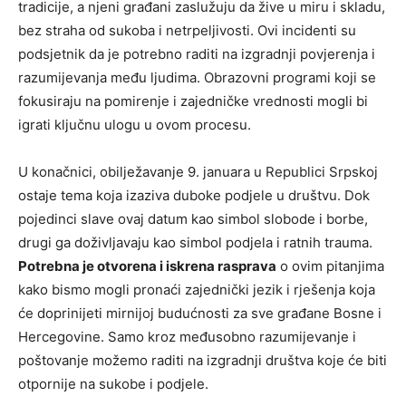
tradicije, a njeni građani zaslužuju da žive u miru i skladu,
bez straha od sukoba i netrpeljivosti. Ovi incidenti su
podsjetnik da je potrebno raditi na izgradnji povjerenja i
razumijevanja među ljudima. Obrazovni programi koji se
fokusiraju na pomirenje i zajedničke vrednosti mogli bi
igrati ključnu ulogu u ovom procesu.
U konačnici, obilježavanje 9. januara u Republici Srpskoj
ostaje tema koja izaziva duboke podjele u društvu. Dok
pojedinci slave ovaj datum kao simbol slobode i borbe,
drugi ga doživljavaju kao simbol podjela i ratnih trauma.
Potrebna je otvorena i iskrena rasprava
o ovim pitanjima
kako bismo mogli pronaći zajednički jezik i rješenja koja
će doprinijeti mirnijoj budućnosti za sve građane Bosne i
Hercegovine. Samo kroz međusobno razumijevanje i
poštovanje možemo raditi na izgradnji društva koje će biti
otpornije na sukobe i podjele.