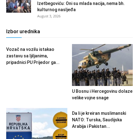
Izetbegoviću: Oni su mlada nacija, nema bh.
kulturnog nasljeđa
August 3, 2026
Izbor urednika
Vozač na vozilu istakao
zastavu sa ljiljanima,
pripadnici PU Prijedor ga...
U Bosnu i Hercegovinu dolaze
velike vojne snage
Da li je kreiran muslimanski
NATO: Turska, Saudijska
Arabija i Pakistan...