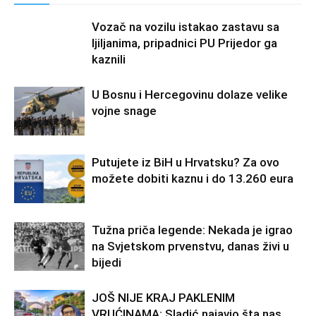
Vozač na vozilu istakao zastavu sa
ljiljanima, pripadnici PU Prijedor ga
kaznili
U Bosnu i Hercegovinu dolaze velike
vojne snage
Putujete iz BiH u Hrvatsku? Za ovo
možete dobiti kaznu i do 13.260 eura
Tužna priča legende: Nekada je igrao
na Svjetskom prvenstvu, danas živi u
bijedi
JOŠ NIJE KRAJ PAKLENIM
VRUĆINAMA: Sladić najavio šta nas