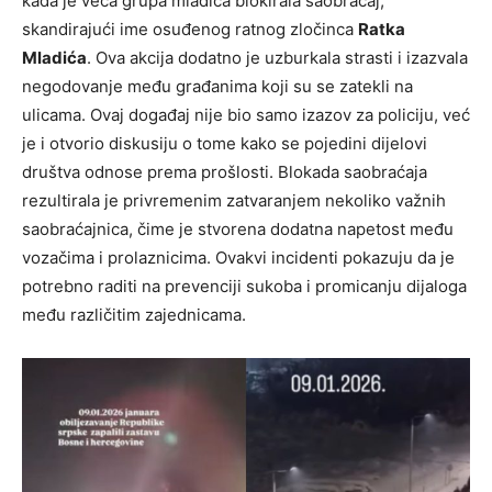
kada je veća grupa mladića blokirala saobraćaj,
skandirajući ime osuđenog ratnog zločinca
Ratka
Mladića
. Ova akcija dodatno je uzburkala strasti i izazvala
negodovanje među građanima koji su se zatekli na
ulicama. Ovaj događaj nije bio samo izazov za policiju, već
je i otvorio diskusiju o tome kako se pojedini dijelovi
društva odnose prema prošlosti. Blokada saobraćaja
rezultirala je privremenim zatvaranjem nekoliko važnih
saobraćajnica, čime je stvorena dodatna napetost među
vozačima i prolaznicima. Ovakvi incidenti pokazuju da je
potrebno raditi na prevenciji sukoba i promicanju dijaloga
među različitim zajednicama.