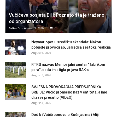
Vučićeva posjeta BiH: Poznato šta je traženo
od organizatora
Salim D.
-
August 3, 2026
0
Neymar opet u središtu skandala: Nakon
pobjede provocirao, uslijedila žestoka reakcija
August 6, 2026
RTRS nazvao Memorijalni centar “fabrikom
para”, sada im stigla prijava RAK-u
August 5, 2026
SVJESNA PROVOKACIJA PREDSJEDNIKA
SRBIJE: Vučić promašio naziv entiteta, a ime
države prešutio (VIDEO)
August 4, 2026
Dodik i Vučić ponovo o Bošnjacima i Aliji