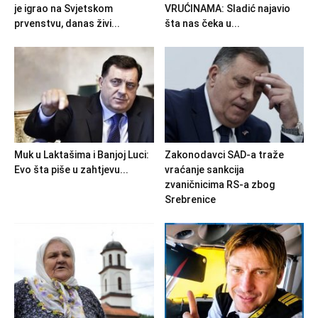
je igrao na Svjetskom
VRUĆINAMA: Sladić najavio
prvenstvu, danas živi...
šta nas čeka u...
Muk u Laktašima i Banjoj Luci:
Zakonodavci SAD-a traže
Evo šta piše u zahtjevu...
vraćanje sankcija
zvaničnicima RS-a zbog
Srebrenice