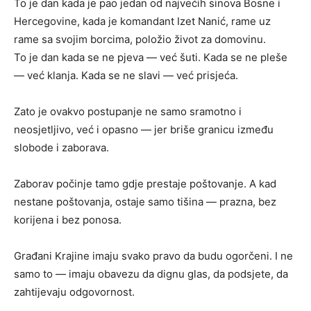
To je dan kada je pao jedan od najvećih sinova Bosne i
Hercegovine, kada je komandant Izet Nanić, rame uz
rame sa svojim borcima, položio život za domovinu.
To je dan kada se ne pjeva — već šuti. Kada se ne pleše
— već klanja. Kada se ne slavi — već prisjeća.
Zato je ovakvo postupanje ne samo sramotno i
neosjetljivo, već i opasno — jer briše granicu između
slobode i zaborava.
Zaborav počinje tamo gdje prestaje poštovanje. A kad
nestane poštovanja, ostaje samo tišina — prazna, bez
korijena i bez ponosa.
Građani Krajine imaju svako pravo da budu ogorčeni. I ne
samo to — imaju obavezu da dignu glas, da podsjete, da
zahtijevaju odgovornost.