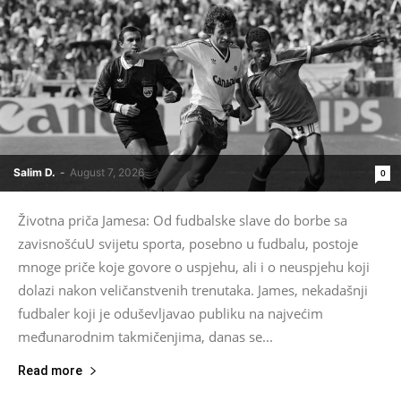
Salim D.
-
August 7, 2026
0
Životna priča Jamesa: Od fudbalske slave do borbe sa
zavisnošćuU svijetu sporta, posebno u fudbalu, postoje
mnoge priče koje govore o uspjehu, ali i o neuspjehu koji
dolazi nakon veličanstvenih trenutaka. James, nekadašnji
fudbaler koji je oduševljavao publiku na najvećim
međunarodnim takmičenjima, danas se...
Read more