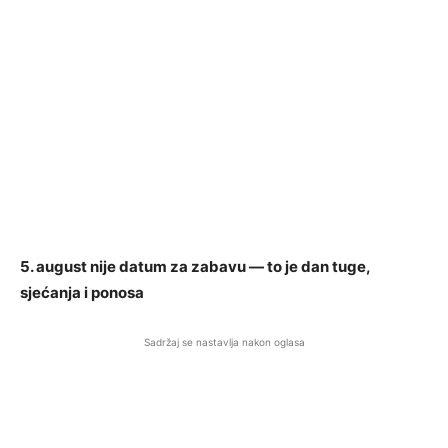
5. august nije datum za zabavu — to je dan tuge,
sjećanja i ponosa
Sadržaj se nastavlja nakon oglasa