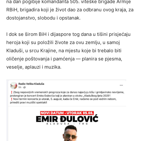
na dan pogibije komandanta 505. viteške brigade Armije
RBiH, brigadira koji je život dao za odbranu ovog kraja, za
dostojanstvo, slobodu i opstanak.
I dok se širom BiH i dijaspore tog dana u tišini prisjećaju
heroja koji su položili živote za ovu zemlju, u samoj
Kladuši, u srcu Krajine, na mjestu koje bi trebalo biti
oličenje poštovanja i pamćenja — planira se pjesma,
veselje, aplauzi i muzika.