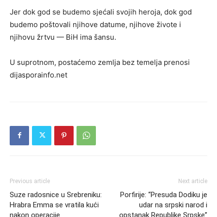
Jer dok god se budemo sjećali svojih heroja, dok god
budemo poštovali njihove datume, njihove živote i
njihovu žrtvu — BiH ima šansu.
U suprotnom, postaćemo zemlja bez temelja prenosi
dijasporainfo.net
Previous article
Next article
Suze radosnice u Srebreniku:
Porfirije: “Presuda Dodiku je
Hrabra Emma se vratila kući
udar na srpski narod i
nakon operacije
opstanak Republike Srpske”