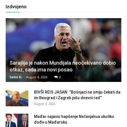
Izdvojeno
Sarajlija je nakon Mundijala neočekivano dobio
otkaz, sada ima novi posao
Salim D.
-
August 4, 2026
0
BIVŠI REIS JASAN: “Bošnjaci ne smiju čekati da
im Beograd i Zagreb pišu dnevni red”
August 4, 2026
Mađar najavio hapšenje Netanjahua ukoliko
dođe u Mađarsku