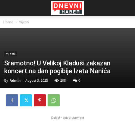
Home
Vijesti
Vijesti
Sramotno! U Velikoj Kladuši zakazan
koncert na dan pogibije Izeta Nanića
By
Admin
-
August 3, 2025
208
0
Oglasi - Advertisement