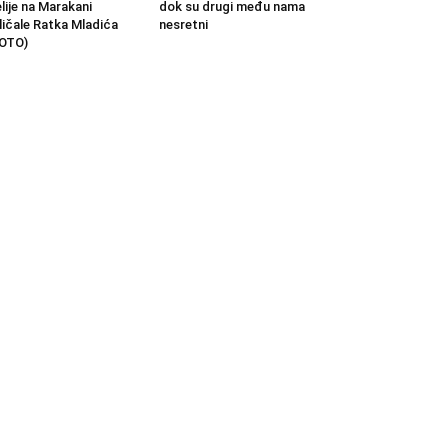
lije na Marakani
dok su drugi među nama
ličale Ratka Mladića
nesretni
OTO)