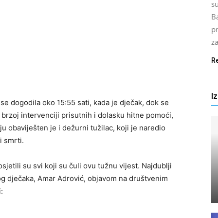
su
Ba
pr
za
R
I
e dogodila oko 15:55 sati, kada je dječak, dok se
zoj intervenciji prisutnih i dolasku hitne pomoći,
 obaviješten je i dežurni tužilac, koji je naredio
i smrti.
etili su svi koji su čuli ovu tužnu vijest. Najdublji
log dječaka, Amar Adrović, objavom na društvenim
: