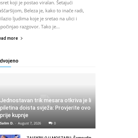
sret koji je postao viralan. Šetajući
ščaršijom, Beleza je, kako to inače radi,
ilazio ljudima koje je sretao na ulici i
počinjao razgovor. Tako je...
ead more
zdvojeno
Jednostavan trik mesara otkriva je li
piletina doista svježa: Provjerite ovo
prije kupnje
Salim D.
-
August 7, 2026
0
ZAISKRILO U MOSTARU: Šemsudin