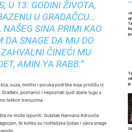
 U 13. GODINI ŽIVOTA,
Ja
 BAZENU U GRADAČCU…
up
Ta
 NAŠEG SINA PRIMI KAO
Ra
je
AM DA SNAGE DA MU DO
ZAHVALNI ČINEĆI MU
ET, AMIN YA RABB.”
Ta
ni
je
ešća, suza, molitvi i poruka podrške koje pristižu iz
. Građani, poznanici i nepoznati ljudi dijele tugu s
tno teškim trenucima.
ništa ne može ispuniti. Gubitak Hannana Adrovića
agocjen, te koliko su roditeljska ljubav i vjera snage
Sk
ravnim.