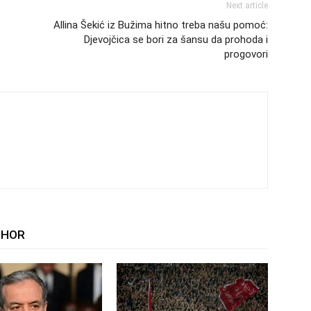
Next article
Allina Šekić iz Bužima hitno treba našu pomoć:
Djevojčica se bori za šansu da prohoda i
progovori
THOR