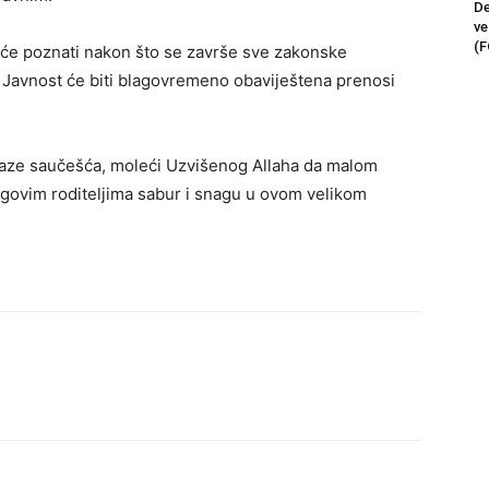
De
ve
(F
t će poznati nakon što se završe sve zakonske
 Javnost će biti blagovremeno obaviještena prenosi
raze saučešća, moleći Uzvišenog Allaha da malom
govim roditeljima sabur i snagu u ovom velikom