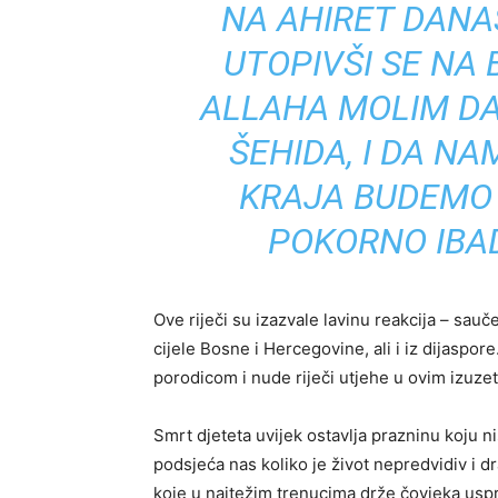
NA AHIRET DANAS,
UTOPIVŠI SE NA
ALLAHA MOLIM DA
ŠEHIDA, I DA N
KRAJA BUDEMO 
POKORNO IBAD
Ove riječi su izazvale lavinu reakcija – sauč
cijele Bosne i Hercegovine, ali i iz dijaspore
porodicom i nude riječi utjehe u ovim izuze
Smrt djeteta uvijek ostavlja prazninu koju 
podsjeća nas koliko je život nepredvidiv i dr
koje u najtežim trenucima drže čovjeka usp