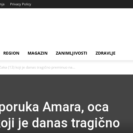
enja
Privacy Policy
REGION
MAGAZIN
ZANIMLJIVOSTI
ZDRAVLJE
ka (13) koji je danas tragično preminuo na...
 poruka Amara, oca
oji je danas tragično