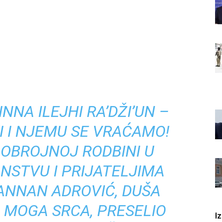
INNA ILEJHI RA’DŽI’UN –
I I NJEMU SE VRAĆAMO!
OBROJNOJ RODBINI U
ANSTVU I PRIJATELJIMA
HANNAN ADROVIĆ, DUŠA
 MOGA SRCA, PRESELIO
I