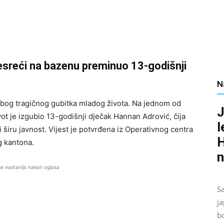
esreći na bazenu preminuo 13-godišnji
N
zbog tragičnog gubitka mladog života. Na jednom od
J
t je izgubio 13-godišnji dječak Hannan Adrović, čija
l
 i širu javnost. Vijest je potvrđena iz Operativnog centra
H
g kantona.
n
se nastavlja nakon oglasa
S
ja
b