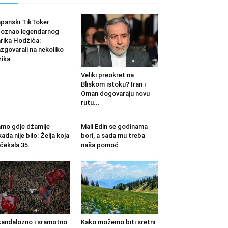
panski TikToker
oznao legendarnog
rika Hodžića:
zgovarali na nekoliko
zika
Veliki preokret na
Bliskom istoku? Iran i
Oman dogovaraju novu
rutu...
mo gdje džamije
Mali Edin se godinama
kada nije bilo: Želja koja
bori, a sada mu treba
 čekala 35...
naša pomoć
andalozno i sramotno:
Kako možemo biti sretni