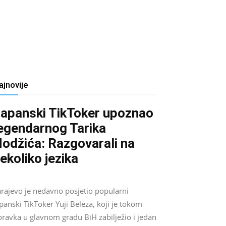
ajnovije
apanski TikToker upoznao
egendarnog Tarika
odžića: Razgovarali na
ekoliko jezika
Salim D.
-
August 9, 2026
0
arajevo je nedavno posjetio popularni
panski TikToker Yuji Beleza, koji je tokom
oravka u glavnom gradu BiH zabilježio i jedan