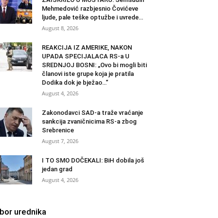
Mehmedović razbjesnio Čovićeve
ljude, pale teške optužbe i uvrede…
August 8, 2026
REAKCIJA IZ AMERIKE, NAKON
UPADA SPECIJALACA RS-a U
SREDNJOJ BOSNI: „Ovo bi mogli biti
članovi iste grupe koja je pratila
Dodika dok je bježao…“
August 4, 2026
Zakonodavci SAD-a traže vraćanje
sankcija zvaničnicima RS-a zbog
Srebrenice
August 7, 2026
I TO SMO DOČEKALI: BiH dobila još
jedan grad
August 4, 2026
zbor urednika