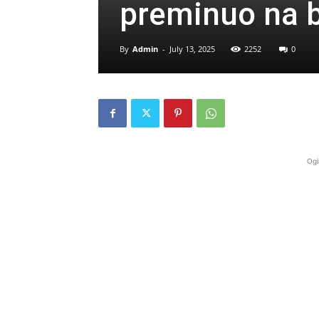
preminuo na 
By
Admin
-
July 13, 2025
2252
0
Ogl