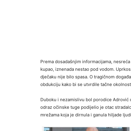
Prema dosadašnjim informacijama, nesreća s
kupao, iznenada nestao pod vodom. Uprkos br
dječaku nije bilo spasa. O tragičnom događaju
obdukciju kako bi se utvrdile tačne okolnost
Duboku i nezamislivu bol porodice Adrović osj
odraz očinske tuge podijelio je otac strada
mrežama koja je dirnula i ganula hiljade ljudi