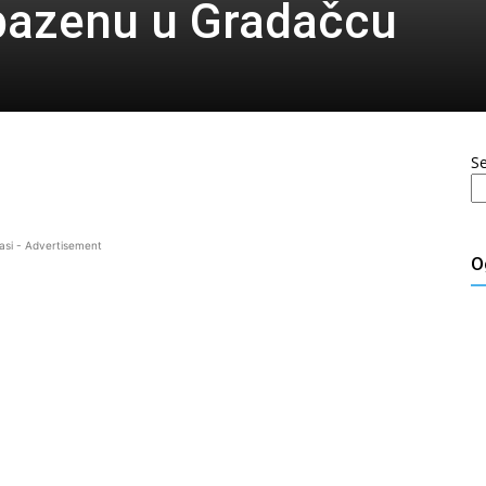
bazenu u Gradačcu
S
asi - Advertisement
O