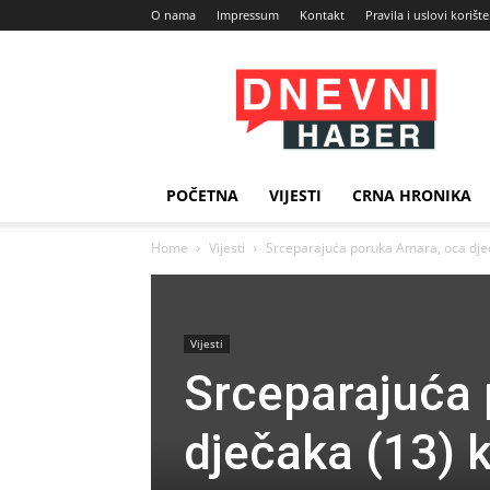
O nama
Impressum
Kontakt
Pravila i uslovi korišt
Dnevni
Haber
POČETNA
VIJESTI
CRNA HRONIKA
Home
Vijesti
Srceparajuća poruka Amara, oca dječa
Vijesti
Srceparajuća
dječaka (13) k