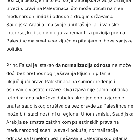
pozicija ukazuje na to koliko je Saudijska Arabija ozbiljna
u vezi s pravima Palestinaca, što može uticati na njen
međunarodni imidž i odnose s drugim državama.
Saudijska Arabija ima svoje unutrašnje, ali i vanjske
interese, koji se ne mogu zanemariti, a pozicija prema
Palestincima smatra se ključnim pitanjem njihove vanjske
politike.
Princ Faisal je istakao da
normalizacija odnosa
ne može
doći bez prethodnog rješavanja ključnih pitanja,
uključujući pravo Palestinaca na samoodređenje i
osnivanje vlastite države. Ova izjava nije samo politička
retorika; ona odražava duboko ukorijenjeno uvjerenje
unutar saudijskog društva da bez pravde za Palestince ne
može biti stabilnosti ni u regionu. U tom smislu, Saudijska
Arabija se smatra zaštitnikom palestinskih prava na
međunarodnoj sceni, a svaki pokušaj normalizacije
odnosa sa Izraelom bez rješavanja palestinskog pitanja