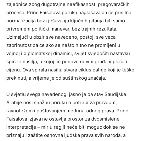
zajednice zbog dugotrajne neefikasnosti pregovaračkih
procesa. Princ Faisalova poruka naglašava da će prisilna
normalizacija bez rješavanja ključnih pitanja biti samo
privremeni politički manevar, bez trajnih rezultata.
Uzimajući u obzir sve navedeno, postoji sve veća
zabrinutost da će ako se nešto hitno ne promijeni u
vojnoj i diplomatskoj dinamici, svijet svjedočiti nastavku
spirale nasilja, u kojoj će ponovo nevini građani plaćati
cijenu.
Ova spirala nasilja stvara ciklus patnje koji je teško
prekinuti, a vrijeme je od suštinskog značaja.
U svjetlu svega navedenog, jasno je da stav Saudijske
Arabije nosi snažnu poruku o potrebi za pravdom,
ravnotežom i poštovanjem međunarodnog prava. Princ
Faisalova izjava ne ostavlja prostor za dvosmislene
interpretacije – mir u regiji neće biti moguć dok se ne
priznaju i zaštite osnovna ljudska prava svih naroda, a