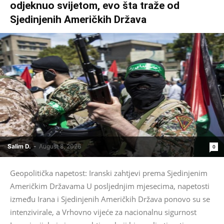
odjeknuo svijetom, evo šta traže od
Sjedinjenih Američkih Država
Salim D.
-
August 8, 2026
0
Geopolitička napetost: Iranski zahtjevi prema Sjedinjenim
Američkim Državama U posljednjim mjesecima, napetosti
između Irana i Sjedinjenih Američkih Država ponovo su se
intenzivirale, a Vrhovno vijeće za nacionalnu sigurnost