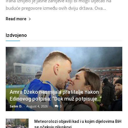
Irana iznijelo je jasne zahtjeve koji bi mogli utjecati na
buduće pregovore između ovih dviju država. Ova...
Read more
Izdvojeno
Amra Džeko nasmijala pratitelje nakon
Edinovog potpisa: “Dok muž potpisuje…”
Salim D.
-
August 4, 2026
0
Meteorolozi objavili kad i u kojim dijelovima BiH
se očekuju pljuskovi