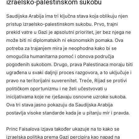
izraelsko-palestinskom sukobu
Saudijska Arabija ima tri ključna stava koja oblikuju njen
pristup izraelsko-palestinskom sukobu. Prvo, trajni
prekid vatre u Gazi je apsolutni prioritet, jer bez njega ne
može biti ni diplomatskih ni ekonomskih pomaka. Ova
potreba za trajanjem mira je neophodna kako bi se
omogućila humanitarna pomoć i obnova područja
pogođenih sukobom.
Drugo, prava Palestinaca moraju biti
ugrađena u svaki daljnji proces razgovora, a to uključuje i
pravo na teritorijalni suverenitet. Treće, Rijad se protivi
političkom oportunizmu i ne želi učestvovati u
inicijativama koje ne rješavaju osnovne uzroke sukoba.
Ova tri stava jasno pokazuju da Saudijska Arabija
postavlja visoke standarde kada je u pitanju mir i pravda.
Princ Faisalova izjava također ukazuje na to kako se
izraelska politika prema Gazi percipira kao napad na