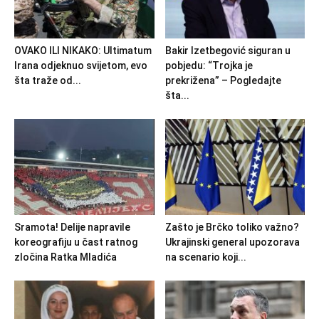
OVAKO ILI NIKAKO: Ultimatum
Bakir Izetbegović siguran u
Irana odjeknuo svijetom, evo
pobjedu: “Trojka je
šta traže od...
prekrižena” – Pogledajte
šta...
Sramota! Delije napravile
Zašto je Brčko toliko važno?
koreografiju u čast ratnog
Ukrajinski general upozorava
zločina Ratka Mladića
na scenario koji...