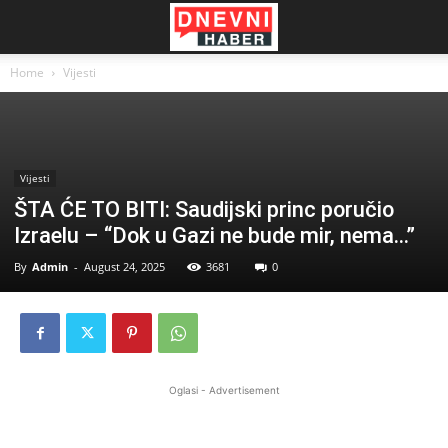
Home
Vijesti
Vijesti
ŠTA ĆE TO BITI: Saudijski princ poručio
Izraelu – “Dok u Gazi ne bude mir, nema…”
By
Admin
-
August 24, 2025
3681
0
Oglasi - Advertisement