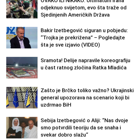
OVAKO ILI NIKAKO: Ultimatum Irana
odjeknuo svijetom, evo šta traže od
Sjedinjenih Američkih Država
Bakir Izetbegović siguran u pobjedu:
“Trojka je prekrižena” – Pogledajte
šta je sve izjavio (VIDEO)
Sramota! Delije napravile koreografiju
u čast ratnog zločina Ratka Mladića
Zašto je Brčko toliko važno? Ukrajinski
general upozorava na scenario koji bi
uzdrmao BiH
Sebija Izetbegović o Aliji: “Nas dvoje
smo potvrdili teoriju da se snaha i
svekar dobro slažu“