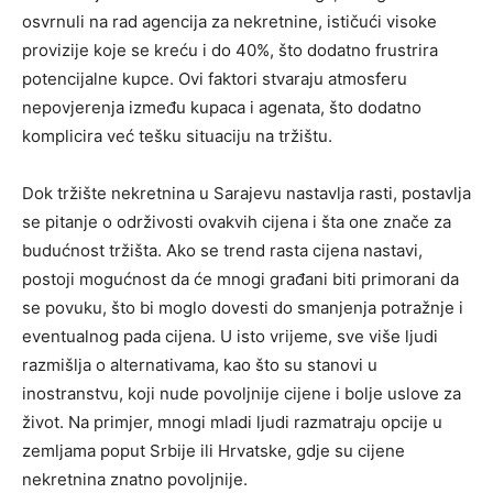
osvrnuli na rad agencija za nekretnine, ističući visoke
provizije koje se kreću i do 40%, što dodatno frustrira
potencijalne kupce. Ovi faktori stvaraju atmosferu
nepovjerenja između kupaca i agenata, što dodatno
komplicira već tešku situaciju na tržištu.
Dok tržište nekretnina u Sarajevu nastavlja rasti, postavlja
se pitanje o održivosti ovakvih cijena i šta one znače za
budućnost tržišta. Ako se trend rasta cijena nastavi,
postoji mogućnost da će mnogi građani biti primorani da
se povuku, što bi moglo dovesti do smanjenja potražnje i
eventualnog pada cijena. U isto vrijeme, sve više ljudi
razmišlja o alternativama, kao što su stanovi u
inostranstvu, koji nude povoljnije cijene i bolje uslove za
život. Na primjer, mnogi mladi ljudi razmatraju opcije u
zemljama poput Srbije ili Hrvatske, gdje su cijene
nekretnina znatno povoljnije.