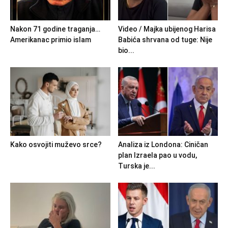
Nakon 71 godine traganja…
Video / Majka ubijenog Harisa
Amerikanac primio islam
Babića shrvana od tuge: Nije
bio...
Kako osvojiti muževo srce?
Analiza iz Londona: Ciničan
plan Izraela pao u vodu,
Turska je...