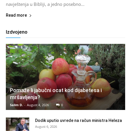
navještenja u Bibliji, a jedno posebno...
Read more
Izdvojeno
Pomaže li jabučni ocat kod dijabetesa i
mršavljenja?
Salim D.
-
August 4, 2026
0
Dodik uputio uvrede na račun ministra Heleza
August 6, 2026