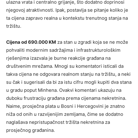
ulazna vrata i centralno grijanje, što dodatno doprinosi
njegovoj atraktivnosti. Ipak, postavlja se pitanje koliko je
ta cijena zapravo realna u kontekstu trenutnog stanja na
tržištu.
Cijena od 690.000 KM
za stan u zgradi koja se ne može
pohvaliti modernim sadržajima i infrastrukturološkim
rješenjima izazvala je burne reakcije građana na
društvenim mrežama. Mnogi su komentatori isticali da
takva cijena ne odgovara realnom stanju na tržištu, a neki
su čak i sugerisali da bi za istu cifru mogli kupiti dva stana
u gradu poput Minhena. Ovakvi komentari ukazuju na
duboku frustraciju građana prema cijenama nekretnina.
Naime, prosječna plata u Bosni i Hercegovini je znatno
niža od onih u razvijenijim zemljama, čime se dodatno
naglašava nepristupačnost tržišta nekretnina za
prosječnog građanina.