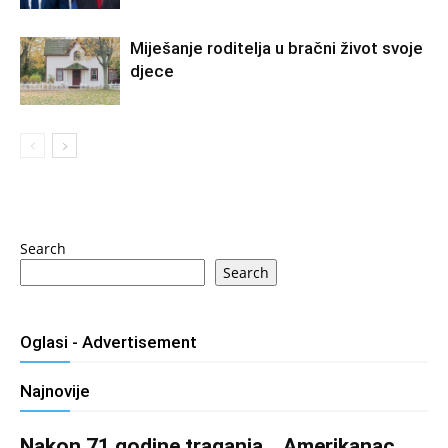
Miješanje roditelja u bračni život svoje
djece
Search
Search
Oglasi - Advertisement
Najnovije
Nakon 71 godine traganja… Amerikanac