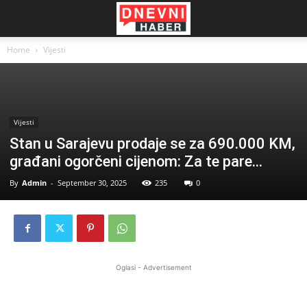
Home
Vijesti
Vijesti
Stan u Sarajevu prodaje se za 690.000 KM,
građani ogorčeni cijenom: Za te pare…
By
Admin
-
September 30, 2025
235
0
Oglasi - Advertisement