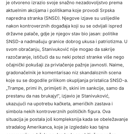
je otvoreno izrazio svoje snažno nezadovoljstvo prema
aktuelnim akcijama i politikama koje provodi Srpska
napredna stranka (SNSD). Njegove izjave su uslijedile
nakon kontroverznih događaja koji su se odvijali ispred
državne palače, gdje je njegov stav bio jasan: politike
SNSD-a nadmašuju granice dobrog ukusa i patriotizma. U
svom obraćanju, Stanivuković nije mogao da sakrije
razočaranje, ističući da su neki potezi stranke više nego
očajnički pokušaji za privlačenje pažnje javnosti. Naime,
gradonačelnik je komentarisao niz skandaloznih scena
koje su se dogodile prilikom okupljanja pristalica SNSD-a.
„Trampe, primi ih, primijeti ih, skini im sankcije, samo da
prestanu da nas brukaју!“, izjavio je Stanivuković,
ukazujući na upotrebu kačketa, američkih zastava i
simbola nekih kontroverznih političkih figura. Ova
situacija je postala još kompleksnija kada se obeležavanje
stradalog Amerikanca, koje je izgledalo kao tajna