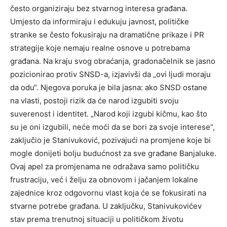
često organiziraju bez stvarnog interesa građana.
Umjesto da informiraju i edukuju javnost, političke
stranke se često fokusiraju na dramatične prikaze i PR
strategije koje nemaju realne osnove u potrebama
građana. Na kraju svog obraćanja, gradonačelnik se jasno
pozicionirao protiv SNSD-a, izjavivši da „ovi ljudi moraju
da odu“. Njegova poruka je bila jasna: ako SNSD ostane
na vlasti, postoji rizik da će narod izgubiti svoju
suverenost i identitet. „Narod koji izgubi kičmu, kao što
su je oni izgubili, neće moći da se bori za svoje interese“,
zaključio je Stanivuković, pozivajući na promjene koje bi
mogle donijeti bolju budućnost za sve građane Banjaluke.
Ovaj apel za promjenama ne odražava samo političku
frustraciju, već i želju za obnovom i jačanjem lokalne
zajednice kroz odgovornu vlast koja će se fokusirati na
stvarne potrebe građana. U zaključku, Stanivukovićev
stav prema trenutnoj situaciji u političkom životu