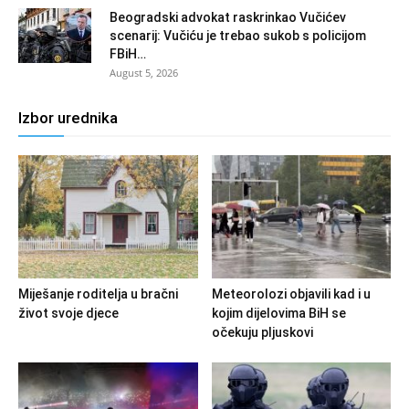
Beogradski advokat raskrinkao Vučićev
scenarij: Vučiću je trebao sukob s policijom
FBiH…
August 5, 2026
Izbor urednika
Miješanje roditelja u bračni
Meteorolozi objavili kad i u
život svoje djece
kojim dijelovima BiH se
očekuju pljuskovi