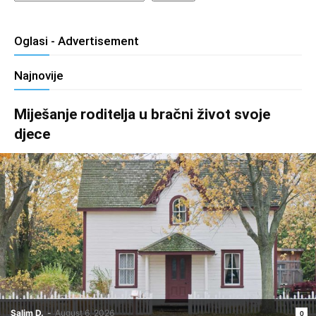
Oglasi - Advertisement
Najnovije
Miješanje roditelja u bračni život svoje
djece
Salim D.
-
August 6, 2026
0