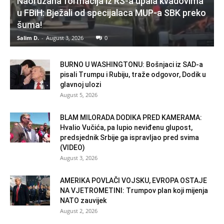
Naoružana formacija iz RS-a upala kvadovima
u FBiH: Bježali od specijalaca MUP-a SBK preko
šuma!
Salim D.
-
August 3, 2026
0
BURNO U WASHINGTONU: Bošnjaci iz SAD-a
pisali Trumpu i Rubiju, traže odgovor, Dodik u
glavnoj ulozi
August 5, 2026
BLAM MILORADA DODIKA PRED KAMERAMA:
Hvalio Vučića, pa lupio neviđenu glupost,
predsjednik Srbije ga ispravljao pred svima
(VIDEO)
August 3, 2026
AMERIKA POVLAČI VOJSKU, EVROPA OSTAJE
NA VJETROMETINI: Trumpov plan koji mijenja
NATO zauvijek
August 2, 2026