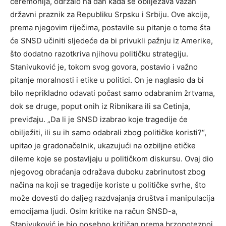
ceremonija, održalo na dan kada se obilježava važan
državni praznik za Republiku Srpsku i Srbiju. Ove akcije,
prema njegovim riječima, postavile su pitanje o tome šta
će SNSD učiniti sljedeće da bi privukli pažnju iz Amerike,
što dodatno razotkriva njihovu političku strategiju.
Stanivuković je, tokom svog govora, postavio i važno
pitanje moralnosti i etike u politici. On je naglasio da bi
bilo neprikladno odavati počast samo odabranim žrtvama,
dok se druge, poput onih iz Ribnikara ili sa Cetinja,
previđaju. „Da li je SNSD izabrao koje tragedije će
obilježiti, ili su ih samo odabrali zbog političke koristi?“,
upitao je gradonačelnik, ukazujući na ozbiljne etičke
dileme koje se postavljaju u političkom diskursu. Ovaj dio
njegovog obraćanja odražava duboku zabrinutost zbog
načina na koji se tragedije koriste u političke svrhe, što
može dovesti do daljeg razdvajanja društva i manipulacija
emocijama ljudi. Osim kritike na račun SNSD-a,
Stanivuković je bio posebno kritičan prema brzopoteznoj