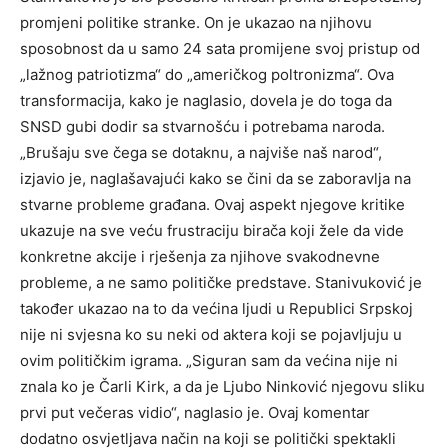
promjeni politike stranke. On je ukazao na njihovu
sposobnost da u samo 24 sata promijene svoj pristup od
„lažnog patriotizma“ do „američkog poltronizma“. Ova
transformacija, kako je naglasio, dovela je do toga da
SNSD gubi dodir sa stvarnošću i potrebama naroda.
„Brušaju sve čega se dotaknu, a najviše naš narod“,
izjavio je, naglašavajući kako se čini da se zaboravlja na
stvarne probleme građana. Ovaj aspekt njegove kritike
ukazuje na sve veću frustraciju birača koji žele da vide
konkretne akcije i rješenja za njihove svakodnevne
probleme, a ne samo političke predstave. Stanivuković je
također ukazao na to da većina ljudi u Republici Srpskoj
nije ni svjesna ko su neki od aktera koji se pojavljuju u
ovim političkim igrama. „Siguran sam da većina nije ni
znala ko je Čarli Kirk, a da je Ljubo Ninković njegovu sliku
prvi put večeras vidio“, naglasio je. Ovaj komentar
dodatno osvjetljava način na koji se politički spektakli