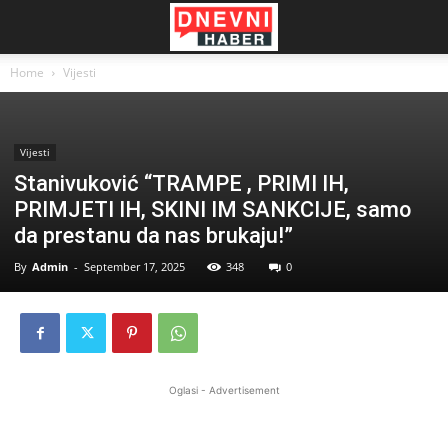
Home
Vijesti
Vijesti
Stanivuković “TRAMPE , PRIMI IH,
PRIMJETI IH, SKINI IM SANKCIJE, samo
da prestanu da nas brukaju!”
By
Admin
-
September 17, 2025
348
0
Oglasi - Advertisement