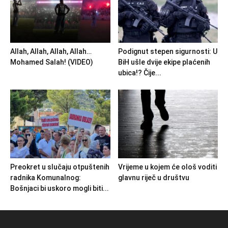
Allah, Allah, Allah, Allah…
Podignut stepen sigurnosti: U
Mohamed Salah! (VIDEO)
BiH ušle dvije ekipe plaćenih
ubica!? Čije...
Preokret u slučaju otpuštenih
Vrijeme u kojem će ološ voditi
radnika Komunalnog:
glavnu riječ u društvu
Bošnjaci bi uskoro mogli biti...