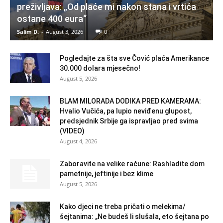
preživljava: „Od plaće mi nakon stana i vrtića
ostane 400 eura“
Salim D.
-
August 3, 2026
0
Pogledajte za šta sve Čović plaća Amerikance
30.000 dolara mjesečno!
August 5, 2026
BLAM MILORADA DODIKA PRED KAMERAMA:
Hvalio Vučića, pa lupio neviđenu glupost,
predsjednik Srbije ga ispravljao pred svima
(VIDEO)
August 4, 2026
Zaboravite na velike račune: Rashladite dom
pametnije, jeftinije i bez klime
August 5, 2026
Kako djeci ne treba pričati o melekima/
šejtanima: „Ne budeš li slušala, eto šejtana po