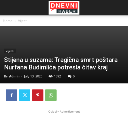
Home
Vijesti
Vijesti
Stijena u suzama: Tragična smrt poštara
Nurfana Budimlića potresla čitav kraj
By
Admin
-
July 13, 2025
1892
0
Oglasi - Advertisement