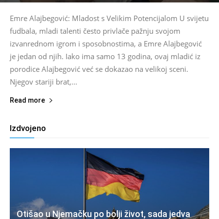
Emre Alajbegović: Mladost s Velikim Potencijalom U svijetu
fudbala, mladi talenti često privlače pažnju svojom
izvanrednom igrom i sposobnostima, a Emre Alajbegović
je jedan od njih. Iako ima samo 13 godina, ovaj mladić iz
porodice Alajbegović već se dokazao na velikoj sceni.
Njegov stariji brat,...
Read more
Izdvojeno
Otišao u Njemačku po bolji život, sada jedva