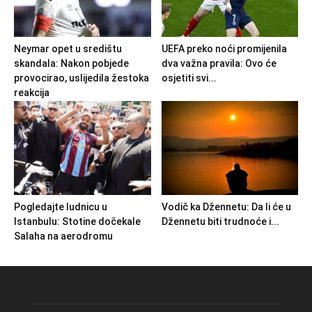
Neymar opet u središtu
UEFA preko noći promijenila
skandala: Nakon pobjede
dva važna pravila: Ovo će
provocirao, uslijedila žestoka
osjetiti svi...
reakcija
Pogledajte ludnicu u
Vodič ka Džennetu: Da li će u
Istanbulu: Stotine dočekale
Džennetu biti trudnoće i...
Salaha na aerodromu