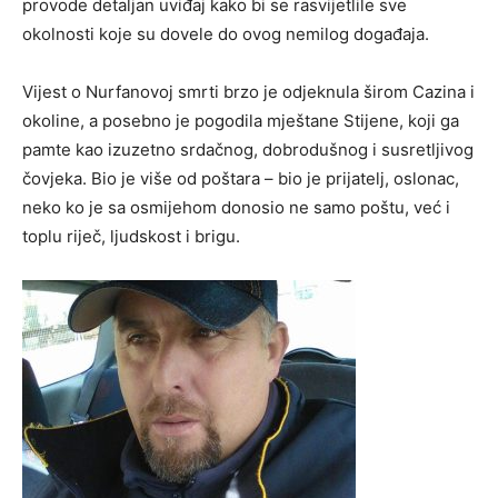
provode detaljan uviđaj kako bi se rasvijetlile sve
okolnosti koje su dovele do ovog nemilog događaja.
Vijest o Nurfanovoj smrti brzo je odjeknula širom Cazina i
okoline, a posebno je pogodila mještane Stijene, koji ga
pamte kao izuzetno srdačnog, dobrodušnog i susretljivog
čovjeka. Bio je više od poštara – bio je prijatelj, oslonac,
neko ko je sa osmijehom donosio ne samo poštu, već i
toplu riječ, ljudskost i brigu.