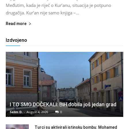
Međutim, kada je riječ o Kur’anu, situacija je potpuno
drugačija. Kur’an nije samo knjiga –...
Read more
Izdvojeno
I TO SMO DOČEKALI: BiH dobila još jedan grad
Salim D.
-
August 4, 2026
0
Turci su aktivirali istinsku bombu: Mohamed