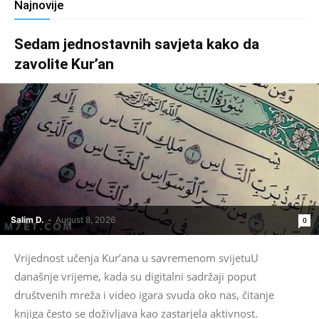
Najnovije
Sedam jednostavnih savjeta kako da
zavolite Kur’an
Salim D.
-
August 8, 2026
0
Vrijednost učenja Kur’ana u savremenom svijetuU
današnje vrijeme, kada su digitalni sadržaji poput
društvenih mreža i video igara svuda oko nas, čitanje
knjiga često se doživljava kao zastarjela aktivnost.