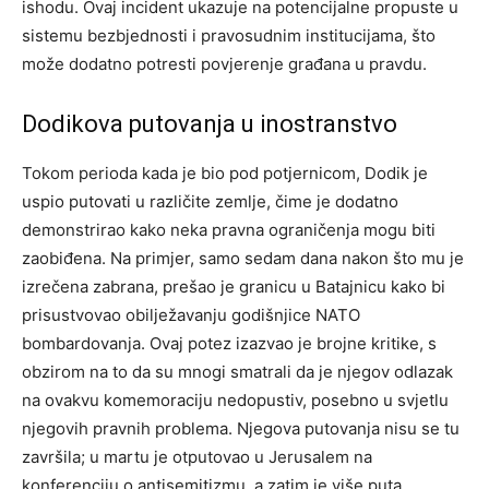
ishodu. Ovaj incident ukazuje na potencijalne propuste u
sistemu bezbjednosti i pravosudnim institucijama, što
može dodatno potresti povjerenje građana u pravdu.
Dodikova putovanja u inostranstvo
Tokom perioda kada je bio pod potjernicom, Dodik je
uspio putovati u različite zemlje, čime je dodatno
demonstrirao kako neka pravna ograničenja mogu biti
zaobiđena. Na primjer, samo sedam dana nakon što mu je
izrečena zabrana, prešao je granicu u Batajnicu kako bi
prisustvovao obilježavanju godišnjice NATO
bombardovanja.
Ovaj potez izazvao je brojne kritike, s
obzirom na to da su mnogi smatrali da je njegov odlazak
na ovakvu komemoraciju nedopustiv, posebno u svjetlu
njegovih pravnih problema.
Njegova putovanja nisu se tu
završila; u martu je otputovao u Jerusalem na
konferenciju o antisemitizmu, a zatim je više puta