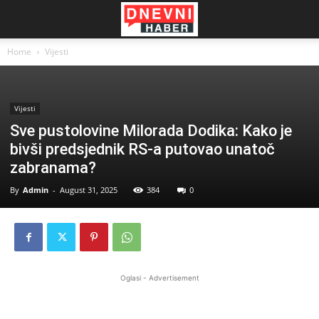
Home
Vijesti
Vijesti
Sve pustolovine Milorada Dodika: Kako je
bivši predsjednik RS-a putovao unatoč
zabranama?
By
Admin
-
August 31, 2025
384
0
Oglasi - Advertisement