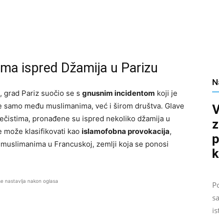
ama ispred Džamija u Parizu
N
, grad Pariz suočio se s
gnusnim incidentom
koji je
ne samo među muslimanima, već i širom društva. Glave
V
 nečistima, pronađene su ispred nekoliko džamija u
z
se može klasifikovati kao
islamofobna provokacija
,
p
 muslimanima u Francuskoj, zemlji koja se ponosi
k
se nastavlja nakon oglasa
Po
sa
is