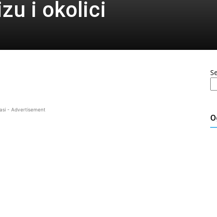
zu i okolici
S
asi - Advertisement
O