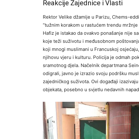
Reakcije Zajednice i Vlasti
Rektor Velike džamije u Parizu, Chems-eddin
“tužnim korakom u rastućem trendu mržnje
Hafiz je istakao da ovakvo ponašanje nije s
koje teži suživotu i međusobnom poštovanju.
koji mnogi muslimani u Francuskoj osjećaju
njihovu vjeru i kulturu. Policija je odmah pok
sramotnog djela. Načelnik departmana Seine
odigrali, javno je izrazio svoju podršku mus
zajedničkog suživota. Ovi događaji izazivaju i
objekata, posebno u svjetlu nedavnih napad