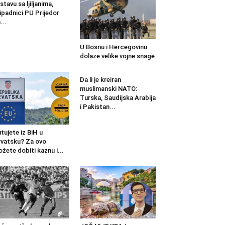
stavu sa ljiljanima,
ipadnici PU Prijedor
...
U Bosnu i Hercegovinu
dolaze velike vojne snage
Da li je kreiran
muslimanski NATO:
Turska, Saudijska Arabija
i Pakistan...
tujete iz BiH u
vatsku? Za ovo
žete dobiti kaznu i...