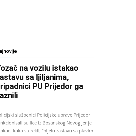
ajnovije
ozač na vozilu istakao
astavu sa ljiljanima,
ripadnici PU Prijedor ga
aznili
Salim D.
-
August 7, 2026
0
licijski službenici Policijske uprave Prijedor
nkcionisali su lice iz Bosanskog Novog jer je
takao, kako su rekli, “bijelu zastavu sa plavim