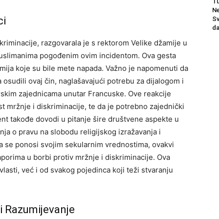
Tu
Ne
ci
Sv
da
kriminacije, razgovarala je s rektorom Velike džamije u
s muslimanima pogođenim ovim incidentom. Ova gesta
mija koje su bile mete napada.
Važno je napomenuti da
ja osudili ovaj čin, naglašavajući potrebu za dijalogom i
rskim zajednicama unutar Francuske.
Ove reakcije
t mržnje i diskriminacije, te da je potrebno zajednički
ent takođe dovodi u pitanje šire društvene aspekte u
nja o pravu na slobodu religijskog izražavanja i
ja se ponosi svojim sekularnim vrednostima, ovakvi
porima u borbi protiv mržnje i diskriminacije. Ova
vlasti, već i od svakog pojedinca koji teži stvaranju
 i Razumijevanje