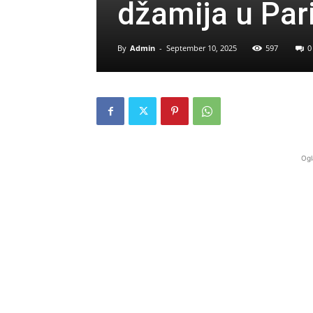
džamija u Pari
By
Admin
-
September 10, 2025
597
0
Ogl