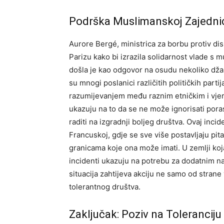
Podrška Muslimanskoj Zajedni
Aurore Bergé, ministrica za borbu protiv dis
Parizu kako bi izrazila solidarnost vlade 
došla je kao odgovor na osudu nekoliko dža
su mnogi poslanici različitih političkih parti
razumijevanjem među raznim etničkim i vje
ukazuju na to da se ne može ignorisati poras
raditi na izgradnji boljeg društva.
Ovaj incid
Francuskoj, gdje se sve više postavljaju pita
granicama koje ona može imati.
U zemlji ko
incidenti ukazuju na potrebu za dodatnim na
situacija zahtijeva akciju ne samo od strane 
tolerantnog društva.
Zaključak: Poziv na Toleranciju