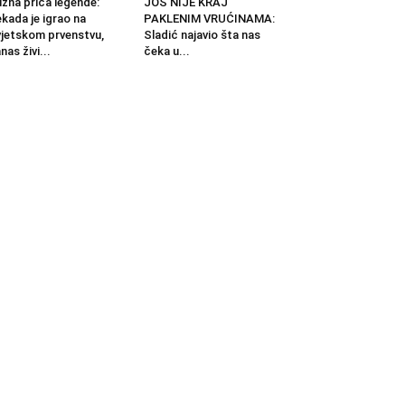
žna priča legende:
JOŠ NIJE KRAJ
kada je igrao na
PAKLENIM VRUĆINAMA:
jetskom prvenstvu,
Sladić najavio šta nas
nas živi...
čeka u...