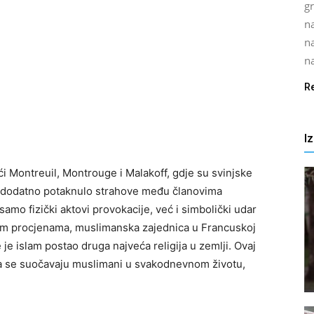
gr
na
n
na
R
I
ući Montreuil, Montrouge i Malakoff, gdje su svinjske
je dodatno potaknulo strahove među članovima
mo fizički aktovi provokacije, već i simbolički udar
nekim procjenama, muslimanska zajednica u Francuskoj
 je islam postao druga najveća religija u zemlji. Ovaj
ma se suočavaju muslimani u svakodnevnom životu,