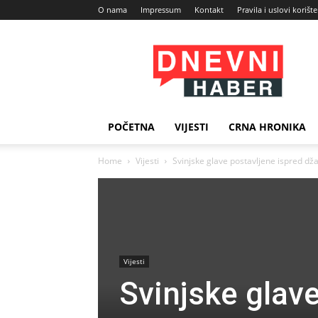
O nama
Impressum
Kontakt
Pravila i uslovi korišt
Dnevni
Haber
POČETNA
VIJESTI
CRNA HRONIKA
Home
Vijesti
Svinjske glave postavljene ispred džam
Vijesti
Svinjske glave