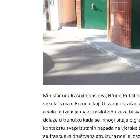
Ministar unutrašnjih poslova, Bruno Retaillea
sekularizma u Francuskoj. U svom obraćanju
a sekularizam je uvjet za slobodu kako bi sv
dolaze u trenutku kada se mnogi pitaju o g
kontekstu sveprisutanih napada na vjerske za
se francuska društvena struktura nosi s izazo