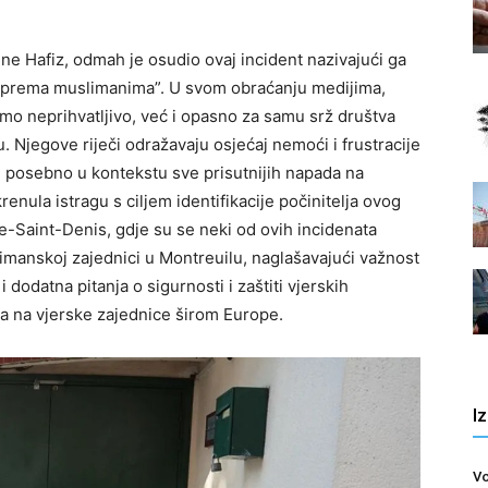
e Hafiz, odmah je osudio ovaj incident nazivajući ga
 prema muslimanima”. U svom obraćanju medijima,
amo neprihvatljivo, već i opasno za samu srž društva
 Njegove riječi odražavaju osjećaj nemoći i frustracije
, posebno u kontekstu sve prisutnijih napada na
renula istragu s ciljem identifikacije počinitelja ovog
-Saint-Denis, gdje su se neki od ovih incidenata
limanskoj zajednici u Montreuilu, naglašavajući važnost
 dodatna pitanja o sigurnosti i zaštiti vjerskih
a na vjerske zajednice širom Europe.
I
Vo