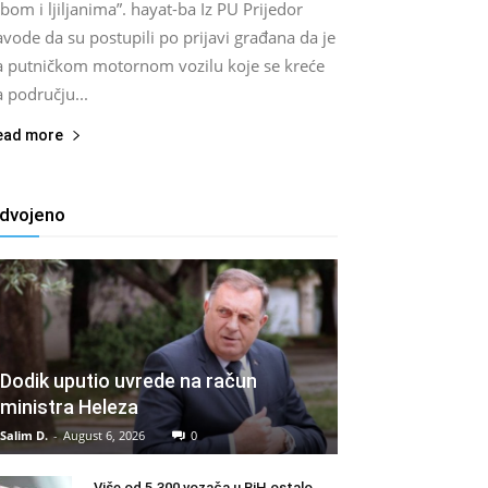
bom i ljiljanima”. hayat-ba Iz PU Prijedor
vode da su postupili po prijavi građana da je
a putničkom motornom vozilu koje se kreće
 području...
ead more
zdvojeno
Dodik uputio uvrede na račun
ministra Heleza
Salim D.
-
August 6, 2026
0
Više od 5.300 vozača u BiH ostalo