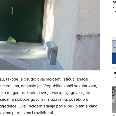
za
pr
ga
Pu
Hr
mo
u, takođe je osudio ovaj incident, ističući značaj
 medijima, naglasio je: “Republika znači sekularizam,
ako mogao prakticirati svoju vjeru.” Njegove riječi
ranicama slobode govora i izražavanja, posebno u
jednice. Ovaj incident stavlja pod lupu i pitanje kako
vima pluralizma i različitosti.