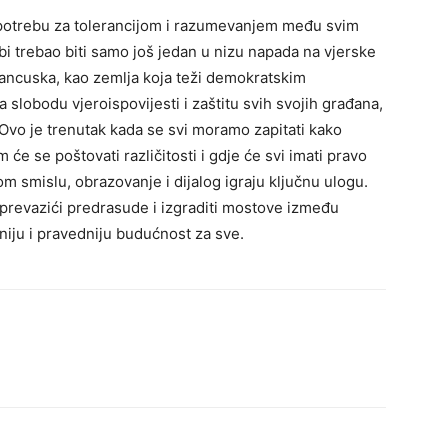
i potrebu za tolerancijom i razumevanjem među svim
i trebao biti samo još jedan u nizu napada na vjerske
ancuska, kao zemlja koja teži demokratskim
 slobodu vjeroispovijesti i zaštitu svih svojih građana,
Ovo je trenutak kada se svi moramo zapitati kako
će se poštovati različitosti i gdje će svi imati pravo
om smislu, obrazovanje i dijalog igraju ključnu ulogu.
evazići predrasude i izgraditi mostove između
rniju i pravedniju budućnost za sve.