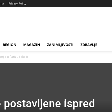
enja
Privacy Policy
REGION
MAGAZIN
ZANIMLJIVOSTI
ZDRAVLJE
ija u Parizu i okolici
 postavljene ispred