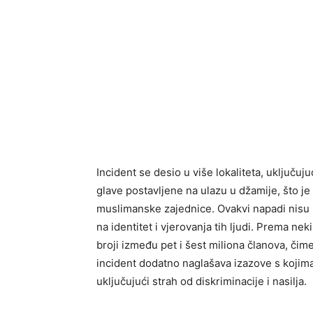
Incident se desio u više lokaliteta, uključuj
glave postavljene na ulazu u džamije, što 
muslimanske zajednice. Ovakvi napadi nisu sa
na identitet i vjerovanja tih ljudi. Prema 
broji između pet i šest miliona članova, čime
incident dodatno naglašava izazove s koji
uključujući strah od diskriminacije i nasilja.