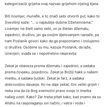
kategorizaciji grijeha ovaj nazvao grijehom cijelog tijela.
Biti licemjer, munafik, e to znači sebi otvoriti put, kako to
Svevišnji kaže: “… u najdublje dubine Džehennema.“
Licemjer ne šteti samo sebi, on je štetan džematu,
zajednici, društvu, jer ga svojim djelovanjem rastače, pa
nam Poslanik govori kako da ga prepoznamo i izolujemo
iz društva. Osobine su mu, kazuje Poslanik, da laže,
iznevjeri, svađa se i nepotrebno raspravlja.
Zekat je obaveza prema džematu i zajednici, a sadaka
prema čovjeku, pojedincu. Zekat je Božiji hakk u našem
imetku, a sadaka ljudski. Zekat je farz, a sadaka
dobrovoljno davanje. Ko ne daje zekat, čini veliki grijeh i
neka zna da će Bog svemoćni pravo svoje iz imetka
našeg uzeti. Kako? Zar treba pitati kako, kad znamo da su
Allahu na raspolaganju svi načini, i vatra i voda i