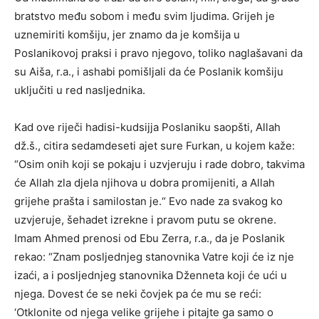
bratstvo među sobom i među svim ljudima. Grijeh je
uznemiriti komšiju, jer znamo da je komšija u
Poslanikovoj praksi i pravo njegovo, toliko naglašavani da
su Aiša, r.a., i ashabi pomišljali da će Poslanik komšiju
uključiti u red nasljednika.
Kad ove riječi hadisi-kudsijja Poslaniku saopšti, Allah
dž.š., citira sedamdeseti ajet sure Furkan, u kojem kaže:
“Osim onih koji se pokaju i uzvjeruju i rade dobro, takvima
će Allah zla djela njihova u dobra promijeniti, a Allah
grijehe prašta i samilostan je.“ Evo nade za svakog ko
uzvjeruje, šehadet izrekne i pravom putu se okrene.
Imam Ahmed prenosi od Ebu Zerra, r.a., da je Poslanik
rekao: “Znam posljednjeg stanovnika Vatre koji će iz nje
izaći, a i posljednjeg stanovnika Dženneta koji će ući u
njega. Dovest će se neki čovjek pa će mu se reći:
‘Otklonite od njega velike grijehe i pitajte ga samo o