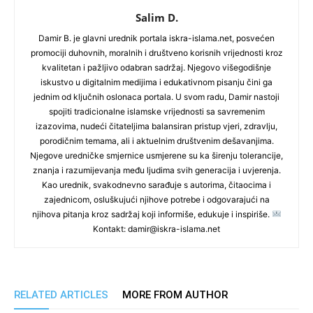
Salim D.
Damir B. je glavni urednik portala iskra-islama.net, posvećen
promociji duhovnih, moralnih i društveno korisnih vrijednosti kroz
kvalitetan i pažljivo odabran sadržaj. Njegovo višegodišnje
iskustvo u digitalnim medijima i edukativnom pisanju čini ga
jednim od ključnih oslonaca portala. U svom radu, Damir nastoji
spojiti tradicionalne islamske vrijednosti sa savremenim
izazovima, nudeći čitateljima balansiran pristup vjeri, zdravlju,
porodičnim temama, ali i aktuelnim društvenim dešavanjima.
Njegove uredničke smjernice usmjerene su ka širenju tolerancije,
znanja i razumijevanja među ljudima svih generacija i uvjerenja.
Kao urednik, svakodnevno sarađuje s autorima, čitaocima i
zajednicom, osluškujući njihove potrebe i odgovarajući na
njihova pitanja kroz sadržaj koji informiše, edukuje i inspiriše.
Kontakt: damir@iskra-islama.net
RELATED ARTICLES
MORE FROM AUTHOR