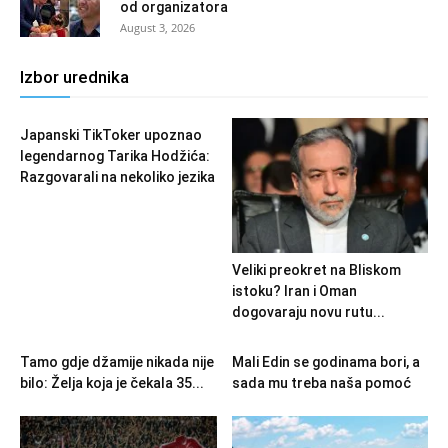
od organizatora
August 3, 2026
Izbor urednika
Japanski TikToker upoznao
legendarnog Tarika Hodžića:
Razgovarali na nekoliko jezika
Veliki preokret na Bliskom
istoku? Iran i Oman
dogovaraju novu rutu...
Tamo gdje džamije nikada nije
Mali Edin se godinama bori, a
bilo: Želja koja je čekala 35...
sada mu treba naša pomoć