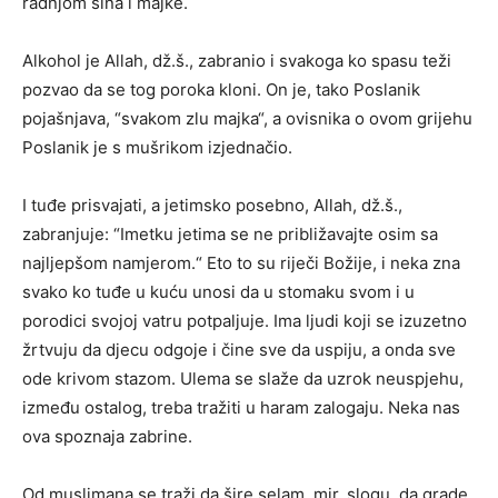
radnjom sina i majke.
Alkohol je Allah, dž.š., zabranio i svakoga ko spasu teži
pozvao da se tog poroka kloni. On je, tako Poslanik
pojašnjava, “svakom zlu majka“, a ovisnika o ovom grijehu
Poslanik je s mušrikom izjednačio.
I tuđe prisvajati, a jetimsko posebno, Allah, dž.š.,
zabranjuje: “Imetku jetima se ne približavajte osim sa
najljepšom namjerom.“ Eto to su riječi Božije, i neka zna
svako ko tuđe u kuću unosi da u stomaku svom i u
porodici svojoj vatru potpaljuje. Ima ljudi koji se izuzetno
žrtvuju da djecu odgoje i čine sve da uspiju, a onda sve
ode krivom stazom. Ulema se slaže da uzrok neuspjehu,
između ostalog, treba tražiti u haram zalogaju. Neka nas
ova spoznaja zabrine.
Od muslimana se traži da šire selam, mir, slogu, da grade