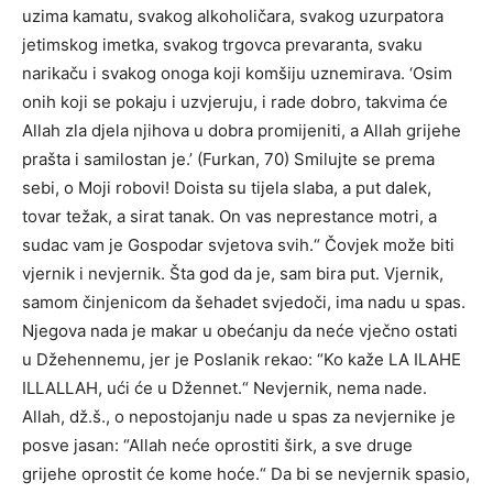
uzima kamatu, svakog alkoholičara, svakog uzurpatora
jetimskog imetka, svakog trgovca prevaranta, svaku
narikaču i svakog onoga koji komšiju uznemirava. ‘Osim
onih koji se pokaju i uzvjeruju, i rade dobro, takvima će
Allah zla djela njihova u dobra promijeniti, a Allah grijehe
prašta i samilostan je.’ (Furkan, 70) Smilujte se prema
sebi, o Moji robovi! Doista su tijela slaba, a put dalek,
tovar težak, a sirat tanak. On vas neprestance motri, a
sudac vam je Gospodar svjetova svih.“ Čovjek može biti
vjernik i nevjernik. Šta god da je, sam bira put. Vjernik,
samom činjenicom da šehadet svjedoči, ima nadu u spas.
Njegova nada je makar u obećanju da neće vječno ostati
u Džehennemu, jer je Poslanik rekao: “Ko kaže LA ILAHE
ILLALLAH, ući će u Džennet.“ Nevjernik, nema nade.
Allah, dž.š., o nepostojanju nade u spas za nevjernike je
posve jasan: “Allah neće oprostiti širk, a sve druge
grijehe oprostit će kome hoće.“ Da bi se nevjernik spasio,