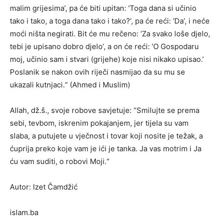
malim grijesima’, pa će biti upitan: ‘Toga dana si učinio
tako i tako, a toga dana tako i tako?’, pa će reći: ‘Da’, i neće
moći ništa negirati. Bit će mu rečeno: ‘Za svako loše djelo,
tebi je upisano dobro djelo’, a on će reći: ‘O Gospodaru
moj, učinio sam i stvari (grijehe) koje nisi nikako upisao.’
Poslanik se nakon ovih riječi nasmijao da su mu se
ukazali kutnjaci.“ (Ahmed i Muslim)
Allah, dž.š., svoje robove savjetuje: “Smilujte se prema
sebi, tevbom, iskrenim pokajanjem, jer tijela su vam
slaba, a putujete u vječnost i tovar koji nosite je težak, a
ćuprija preko koje vam je ići je tanka. Ja vas motrim i Ja
ću vam suditi, o robovi Moji.“
Autor: Izet Čamdžić
islam.ba