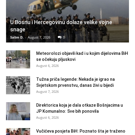
U Bosnu i Hercegovinu dolaze velike vojne
snage
Salim D.
-
August 7, 2026
0
Meteorolozi objavili kad i u kojim dijelovima BiH
se očekuju pljuskovi
August 6, 2026
Tužna priča legende: Nekada je igrao na
Svjetskom prvenstvu, danas živi u bijedi
August 7, 2026
Direktorica koja je dala otkaze Bošnjacima u
JP Komunalno: Sve bih ponovila
August 6, 2026
Vučićeva posjeta BiH: Poznato šta je traženo