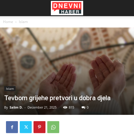
Home
Islam
Islam
Tevbom grijehe pretvori u dobra djela
By
Salim D.
-
December 21, 2025
815
0