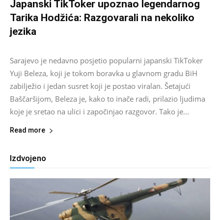
Japanski TikToker upoznao legendarnog
Tarika Hodžića: Razgovarali na nekoliko
jezika
Salim D.
-
August 9, 2026
0
Sarajevo je nedavno posjetio popularni japanski TikToker
Yuji Beleza, koji je tokom boravka u glavnom gradu BiH
zabilježio i jedan susret koji je postao viralan. Šetajući
Baščaršijom, Beleza je, kako to inače radi, prilazio ljudima
koje je sretao na ulici i započinjao razgovor. Tako je...
Read more
Izdvojeno