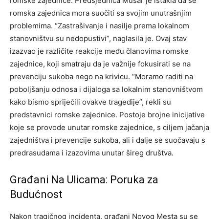
romske zajednice. Predsjednica Musar je istakla da se
romska zajednica mora suočiti sa svojim unutrašnjim
problemima. “Zastrašivanje i nasilje prema lokalnom
stanovništvu su nedopustivi”, naglasila je.
Ovaj stav
izazvao je različite reakcije među članovima romske
zajednice, koji smatraju da je važnije fokusirati se na
prevenciju sukoba nego na krivicu. “Moramo raditi na
poboljšanju odnosa i dijaloga sa lokalnim stanovništvom
kako bismo spriječili ovakve tragedije”, rekli su
predstavnici romske zajednice.
Postoje brojne inicijative
koje se provode unutar romske zajednice, s ciljem jačanja
zajedništva i prevencije sukoba, ali i dalje se suočavaju s
predrasudama i izazovima unutar šireg društva.
Građani Na Ulicama: Poruka za
Budućnost
Nakon tragičnog incidenta, građani Novog Mesta su se