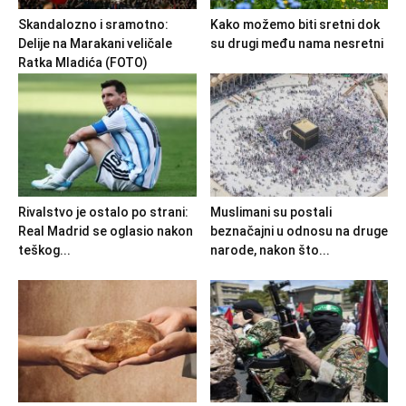
Skandalozno i sramotno:
Kako možemo biti sretni dok
Delije na Marakani veličale
su drugi među nama nesretni
Ratka Mladića (FOTO)
Rivalstvo je ostalo po strani:
Muslimani su postali
Real Madrid se oglasio nakon
beznačajni u odnosu na druge
teškog...
narode, nakon što...