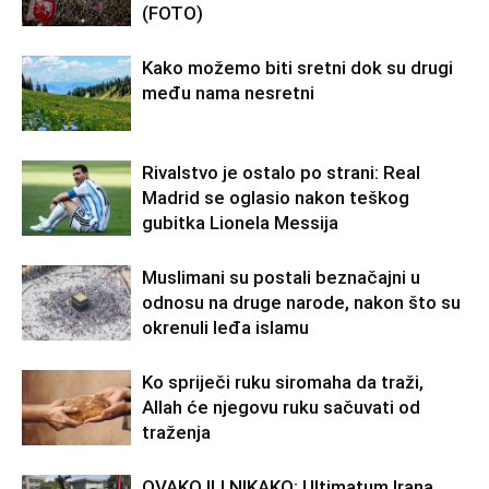
(FOTO)
Kako možemo biti sretni dok su drugi
među nama nesretni
Rivalstvo je ostalo po strani: Real
Madrid se oglasio nakon teškog
gubitka Lionela Messija
Muslimani su postali beznačajni u
odnosu na druge narode, nakon što su
okrenuli leđa islamu
Ko spriječi ruku siromaha da traži,
Allah će njegovu ruku sačuvati od
traženja
OVAKO ILI NIKAKO: Ultimatum Irana