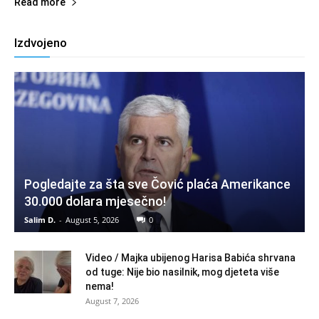
Read more
Izdvojeno
Pogledajte za šta sve Čović plaća Amerikance
30.000 dolara mjesečno!
Salim D.
-
August 5, 2026
0
Video / Majka ubijenog Harisa Babića shrvana
od tuge: Nije bio nasilnik, mog djeteta više
nema!
August 7, 2026