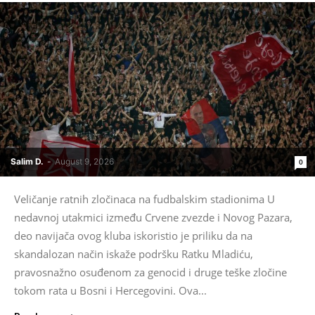
Salim D.
-
August 9, 2026
0
Veličanje ratnih zločinaca na fudbalskim stadionima U
nedavnoj utakmici između Crvene zvezde i Novog Pazara,
deo navijača ovog kluba iskoristio je priliku da na
skandalozan način iskaže podršku Ratku Mladiću,
pravosnažno osuđenom za genocid i druge teške zločine
tokom rata u Bosni i Hercegovini. Ova...