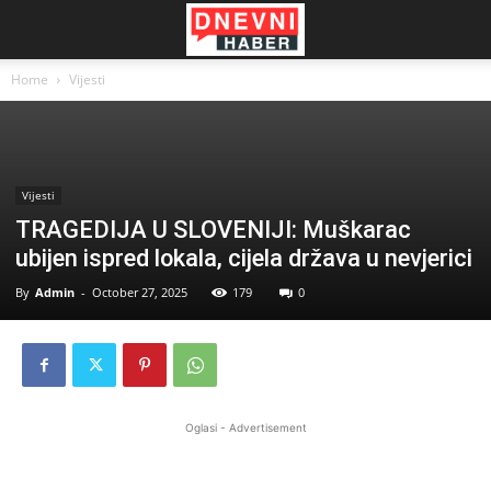
Home
Vijesti
Vijesti
TRAGEDIJA U SLOVENIJI: Muškarac
ubijen ispred lokala, cijela država u nevjerici
By
Admin
-
October 27, 2025
179
0
Oglasi - Advertisement