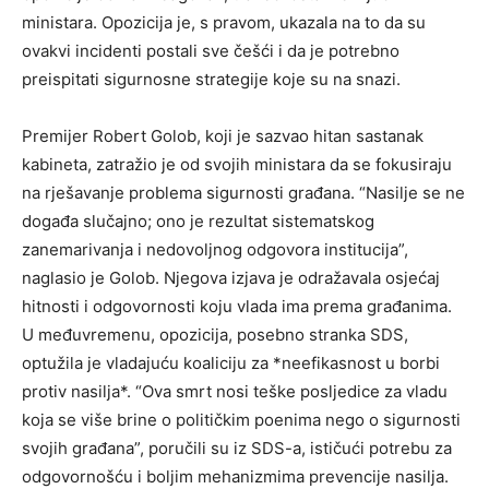
ministara. Opozicija je, s pravom, ukazala na to da su
ovakvi incidenti postali sve češći i da je potrebno
preispitati sigurnosne strategije koje su na snazi.
Premijer Robert Golob, koji je sazvao hitan sastanak
kabineta, zatražio je od svojih ministara da se fokusiraju
na rješavanje problema sigurnosti građana. “Nasilje se ne
događa slučajno; ono je rezultat sistematskog
zanemarivanja i nedovoljnog odgovora institucija”,
naglasio je Golob. Njegova izjava je odražavala osjećaj
hitnosti i odgovornosti koju vlada ima prema građanima.
U međuvremenu, opozicija, posebno stranka SDS,
optužila je vladajuću koaliciju za *neefikasnost u borbi
protiv nasilja*. “Ova smrt nosi teške posljedice za vladu
koja se više brine o političkim poenima nego o sigurnosti
svojih građana”, poručili su iz SDS-a, ističući potrebu za
odgovornošću i boljim mehanizmima prevencije nasilja.