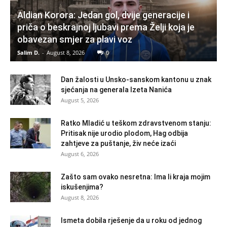
Aldian Korora: Jedan gol, dvije generacije i
priča o beskrajnoj ljubavi prema Želji koja je
obavezan smjer za plavi voz
Salim D.
-
August 8, 2026
0
Dan žalosti u Unsko-sanskom kantonu u znak
sjećanja na generala Izeta Nanića
August 5, 2026
Ratko Mladić u teškom zdravstvenom stanju:
Pritisak nije urodio plodom, Hag odbija
zahtjeve za puštanje, živ neće izaći
August 6, 2026
Zašto sam ovako nesretna: Ima li kraja mojim
iskušenjima?
August 8, 2026
Ismeta dobila rješenje da u roku od jednog