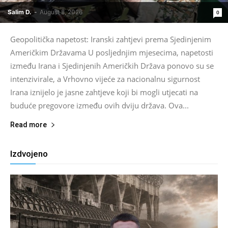
Salim D.
-
August 8, 2026
0
Geopolitička napetost: Iranski zahtjevi prema Sjedinjenim
Američkim Državama U posljednjim mjesecima, napetosti
između Irana i Sjedinjenih Američkih Država ponovo su se
intenzivirale, a Vrhovno vijeće za nacionalnu sigurnost
Irana iznijelo je jasne zahtjeve koji bi mogli utjecati na
buduće pregovore između ovih dviju država. Ova...
Read more
Izdvojeno