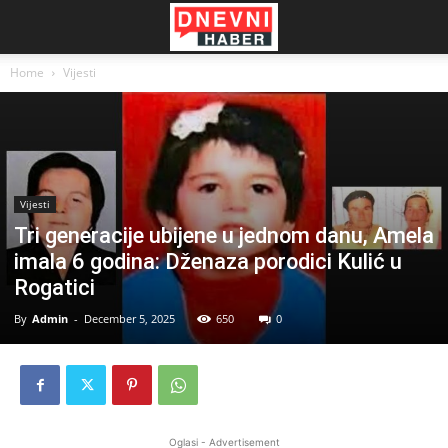
Home
Vijesti
Vijesti
Tri generacije ubijene u jednom danu, Amela
imala 6 godina: Dženaza porodici Kulić u
Rogatici
By
Admin
-
December 5, 2025
650
0
Oglasi - Advertisement