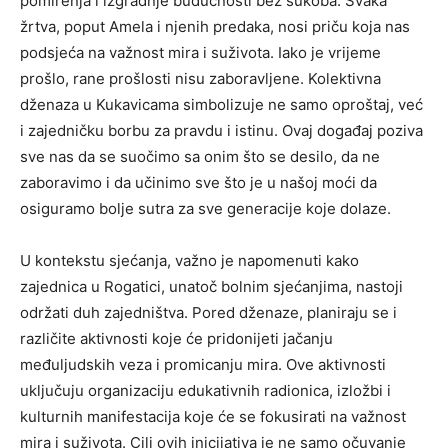
pomirenja i izgradnje budućnosti bez sukoba. Svaka
žrtva, poput Amela i njenih predaka, nosi priču koja nas
podsjeća na važnost mira i suživota. Iako je vrijeme
prošlo, rane prošlosti nisu zaboravljene. Kolektivna
dženaza u Kukavicama simbolizuje ne samo oproštaj, već
i zajedničku borbu za pravdu i istinu. Ovaj događaj poziva
sve nas da se suočimo sa onim što se desilo, da ne
zaboravimo i da učinimo sve što je u našoj moći da
osiguramo bolje sutra za sve generacije koje dolaze.
U kontekstu sjećanja, važno je napomenuti kako
zajednica u Rogatici, unatoč bolnim sjećanjima, nastoji
održati duh zajedništva. Pored dženaze, planiraju se i
različite aktivnosti koje će pridonijeti jačanju
međuljudskih veza i promicanju mira. Ove aktivnosti
uključuju organizaciju edukativnih radionica, izložbi i
kulturnih manifestacija koje će se fokusirati na važnost
mira i suživota. Cilj ovih inicijativa je ne samo očuvanje