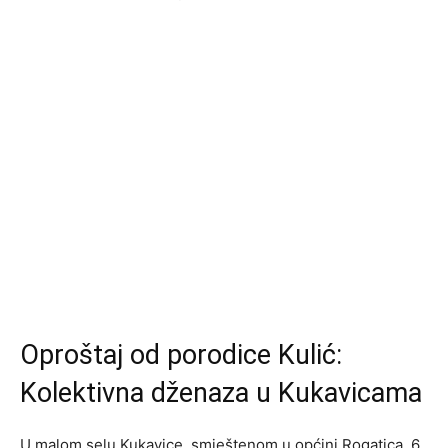
Oproštaj od porodice Kulić:
Kolektivna dženaza u Kukavicama
U malom selu Kukavice, smještenom u općini Rogatica, 6.