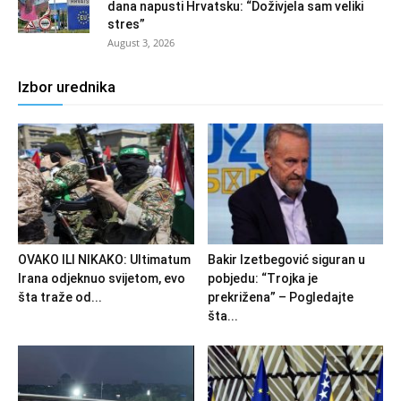
dana napusti Hrvatsku: “Doživjela sam veliki
stres”
August 3, 2026
Izbor urednika
OVAKO ILI NIKAKO: Ultimatum
Bakir Izetbegović siguran u
Irana odjeknuo svijetom, evo
pobjedu: “Trojka je
šta traže od...
prekrižena” – Pogledajte
šta...