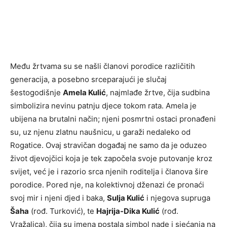
Među žrtvama su se našli članovi porodice različitih
generacija, a posebno srceparajući je slučaj
šestogodišnje
Amela Kulić
, najmlađe žrtve, čija sudbina
simbolizira nevinu patnju djece tokom rata. Amela je
ubijena na brutalni način; njeni posmrtni ostaci pronađeni
su, uz njenu zlatnu naušnicu, u garaži nedaleko od
Rogatice. Ovaj stravičan događaj ne samo da je oduzeo
život djevojčici koja je tek započela svoje putovanje kroz
svijet, već je i razorio srca njenih roditelja i članova šire
porodice. Pored nje, na kolektivnoj dženazi će pronaći
svoj mir i njeni djed i baka,
Sulja Kulić
i njegova supruga
Šaha
(rođ. Turković), te
Hajrija-Dika Kulić
(rođ.
Vražalica), čija su imena postala simbol nade i sjećanja na