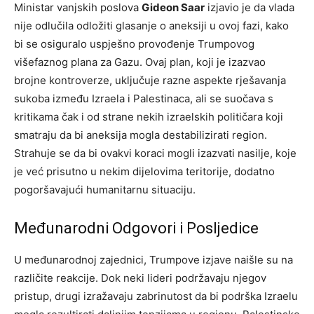
Ministar vanjskih poslova
Gideon Saar
izjavio je da vlada
nije odlučila odložiti glasanje o aneksiji u ovoj fazi, kako
bi se osiguralo uspješno provođenje Trumpovog
višefaznog plana za Gazu. Ovaj plan, koji je izazvao
brojne kontroverze, uključuje razne aspekte rješavanja
sukoba između Izraela i Palestinaca, ali se suočava s
kritikama čak i od strane nekih izraelskih političara koji
smatraju da bi aneksija mogla destabilizirati region.
Strahuje se da bi ovakvi koraci mogli izazvati nasilje, koje
je već prisutno u nekim dijelovima teritorije, dodatno
pogoršavajući humanitarnu situaciju.
Međunarodni Odgovori i Posljedice
U međunarodnoj zajednici, Trumpove izjave naišle su na
različite reakcije. Dok neki lideri podržavaju njegov
pristup, drugi izražavaju zabrinutost da bi podrška Izraelu