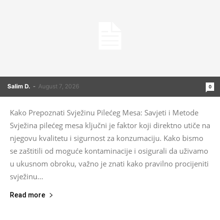
Salim D.
-
August 7, 2026
0
Kako Prepoznati Svježinu Pilećeg Mesa: Savjeti i Metode
Svježina pilećeg mesa ključni je faktor koji direktno utiče na
njegovu kvalitetu i sigurnost za konzumaciju. Kako bismo
se zaštitili od moguće kontaminacije i osigurali da uživamo
u ukusnom obroku, važno je znati kako pravilno procijeniti
svježinu...
Read more