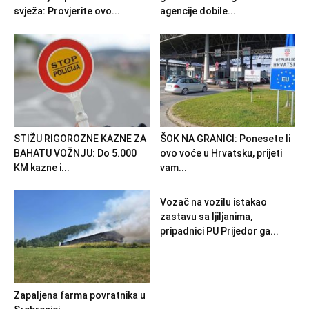
svježa: Provjerite ovo...
agencije dobile...
STIŽU RIGOROZNE KAZNE ZA
ŠOK NA GRANICI: Ponesete li
BAHATU VOŽNJU: Do 5.000
ovo voće u Hrvatsku, prijeti
KM kazne i...
vam...
Vozač na vozilu istakao
zastavu sa ljiljanima,
pripadnici PU Prijedor ga...
Zapaljena farma povratnika u