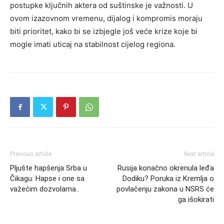
postupke ključnih aktera od suštinske je važnosti. U
ovom izazovnom vremenu, dijalog i kompromis moraju
biti prioritet, kako bi se izbjegle još veće krize koje bi
mogle imati uticaj na stabilnost cijelog regiona.
Previous article
Next article
Pljušte hapšenja Srba u
Rusija konačno okrenula leđa
Čikagu: Hapse i one sa
Dodiku? Poruka iz Kremlja o
važećim dozvolama..
povlačenju zakona u NSRS će
ga išokirati