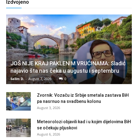
Izdvojeno
JOŠ NIJE KRAJ PAKLENIM VRUĆINAMA: Sladić
najavio šta nas čeka u augustu i septembru
Salim D.
-
August 7, 2026
0
Zvornik: Vozaču iz Srbije smetala zastava BiH
pa nasrnuo na svadbenu kolonu
August 3, 2026
Meteorolozi objavili kad i u kojim dijelovima BiH
se očekuju pljuskovi
August 6, 2026