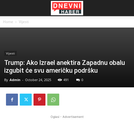
Home
Vijesti
Vijesti
Trump: Ako Izrael anektira Zapadnu obalu
izgubit će svu američku podršku
By
Admin
-
October 24, 2025
491
0
Oglasi - Advertisement