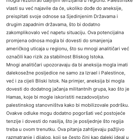
mogla rezultirati daljnjim tenzijama u regionu. Palestinske
vlasti su već najavile da će, ukoliko dođe do aneksije,
preispitati svoje odnose sa Sjedinjenim Državama i
drugim zapadnim državama, što bi dodatno
zakomplikovalo već napetu situaciju. Ova potencijalna
promjena odnosa mogla bi dovesti do smanjenja
američkog uticaja u regionu, što su mnogi analitičari već
označili kao rizik za stabilnost Bliskog Istoka.
Mnogi analitičari upozoravaju da bi aneksija mogla imati
dalekosežne posljedice ne samo za Izrael i Palestince,
već i za cijeli Bliski Istok. Na primjer, aneksija bi mogla
dovesti do dodatnog jačanja militantnih grupa, kao što je
Hamas, koje bi mogle iskoristiti nezadovoljstvo
palestinskog stanovništva kako bi mobilizovale podršku.
Ovakve odluke mogu dodatno pogoršati već postojeće
tenzije i dovesti do nasilja, što je posljednje što regija
treba u ovom trenutku. Ova pitanja zahtijevaju pažljivo
razmatranje i dijalog, koji se često čini kao daleki ideal u