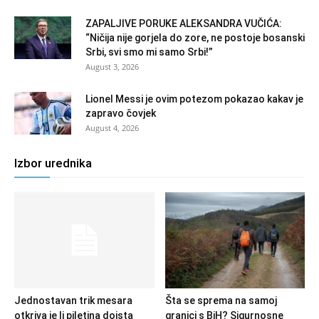
ZAPALJIVE PORUKE ALEKSANDRA VUČIĆA:
“Ničija nije gorjela do zore, ne postoje bosanski
Srbi, svi smo mi samo Srbi!”
August 3, 2026
Lionel Messi je ovim potezom pokazao kakav je
zapravo čovjek
August 4, 2026
Izbor urednika
Jednostavan trik mesara
Šta se sprema na samoj
otkriva je li piletina doista
granici s BiH? Sigurnosne