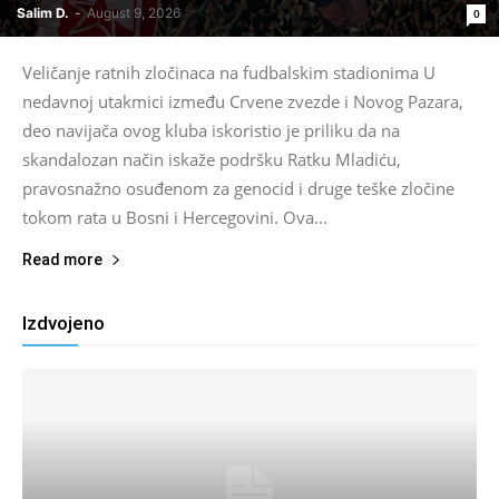
Salim D.
-
August 9, 2026
0
Veličanje ratnih zločinaca na fudbalskim stadionima U
nedavnoj utakmici između Crvene zvezde i Novog Pazara,
deo navijača ovog kluba iskoristio je priliku da na
skandalozan način iskaže podršku Ratku Mladiću,
pravosnažno osuđenom za genocid i druge teške zločine
tokom rata u Bosni i Hercegovini. Ova...
Read more
Izdvojeno