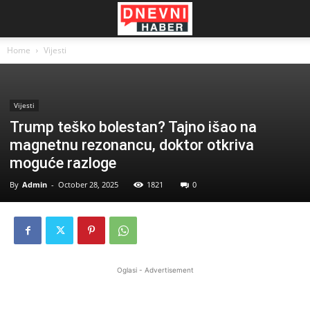
Home
Vijesti
Vijesti
Trump teško bolestan? Tajno išao na
magnetnu rezonancu, doktor otkriva
moguće razloge
By
Admin
-
October 28, 2025
1821
0
Oglasi - Advertisement