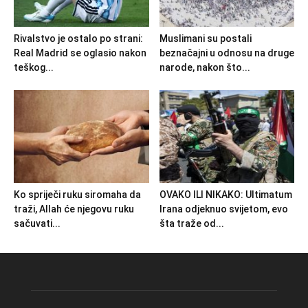
Rivalstvo je ostalo po strani:
Muslimani su postali
Real Madrid se oglasio nakon
beznačajni u odnosu na druge
teškog...
narode, nakon što...
Ko spriječi ruku siromaha da
OVAKO ILI NIKAKO: Ultimatum
traži, Allah će njegovu ruku
Irana odjeknuo svijetom, evo
sačuvati...
šta traže od...