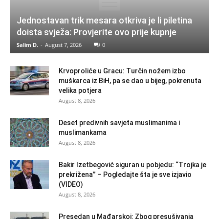
Jednostavan trik mesara otkriva je li piletina
doista svježa: Provjerite ovo prije kupnje
Salim D.
-
August 7, 2026
0
Krvoproliće u Gracu: Turčin nožem izbo
muškarca iz BiH, pa se dao u bijeg, pokrenuta
velika potjera
August 8, 2026
Deset predivnih savjeta muslimanima i
muslimankama
August 8, 2026
Bakir Izetbegović siguran u pobjedu: “Trojka je
prekrižena” – Pogledajte šta je sve izjavio
(VIDEO)
August 8, 2026
Presedan u Mađarskoj: Zbog presušivanja