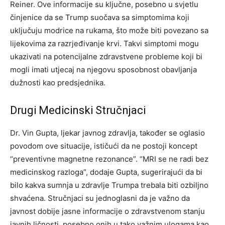
Reiner.
Ove informacije su ključne, posebno u svjetlu
činjenice da se Trump suočava sa simptomima koji
uključuju modrice na rukama, što može biti povezano sa
lijekovima za razrjeđivanje krvi. Takvi simptomi mogu
ukazivati na potencijalne zdravstvene probleme koji bi
mogli imati utjecaj na njegovu sposobnost obavljanja
dužnosti kao predsjednika.
Drugi Medicinski Stručnjaci
Dr. Vin Gupta, ljekar javnog zdravlja, također se oglasio
povodom ove situacije, ističući da ne postoji koncept
“preventivne magnetne rezonance”. “MRI se ne radi bez
medicinskog razloga”, dodaje Gupta, sugerirajući da bi
bilo kakva sumnja u zdravlje Trumpa trebala biti ozbiljno
shvaćena.
Stručnjaci su jednoglasni da je važno da
javnost dobije jasne informacije o zdravstvenom stanju
javnih ličnosti, posebno onih u tako važnim ulogama kao