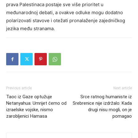
prava Palestinaca postaje sve više prioritet u
međunarodnoj debati, a ovakve odluke mogu dodatno
polarizovati stavove i otežati pronalaženje zajedničkog
jezika među stranama.
Previous article
Next article
Taoc iz Gaze optužuje
Srce ratnog humaniste iz
Netanyahua: Umrijet ćemo od
Srebrenice nije izdržalo: Kada
izraelske vojske, nismo
drugi nisu mogli, on je
zarobljenici Hamasa
pomagao