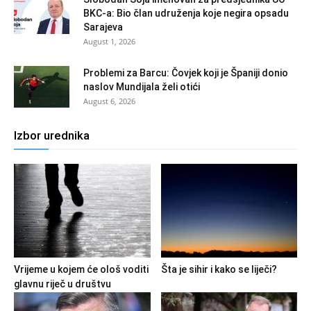
BKC-a: Bio član udruženja koje negira opsadu
Sarajeva
August 1, 2026
Problemi za Barcu: Čovjek koji je Španiji donio
naslov Mundijala želi otići
August 6, 2026
Izbor urednika
Vrijeme u kojem će ološ voditi
Šta je sihir i kako se liječi?
glavnu riječ u društvu