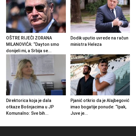
OŠTRE RIJEČI ZORANA
Dodik uputio uvrede na račun
MILANOVIĆA: “Dayton smo
ministra Heleza
donijeli mi, a Srbija se...
Direktorica koja je dala
Pjanić otkrio da je Alajbegović
otkaze Bošnjacima u JP
imao bogatije ponude: “Ipak,
Komunalno: Sve bih...
Juve je...