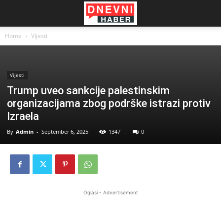
Home
Vijesti
Vijesti
Trump uveo sankcije palestinskim
organizacijama zbog podrške istrazi protiv
Izraela
By
Admin
-
September 6, 2025
1347
0
Oglasi - Advertisement