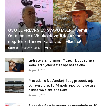
OVO JE PREVRŠILO SVAKU MJERU: Semir
Osmanagić u Visoko dovodi dokazane
negatore i fanove Karadžića i Mladića!
Salim D.
-
August 4, 2026
0
Ljeti ste stalno umorni? Liječnik upozorava
kada iscrpljenost više nije bezazlena
August 4, 2026
Presedan u Mađarskoj: Zbog presušivanja
Dunava prvi put u 44 godine potpuno se gasi
nuklearna elektrana Paks
August 3, 2026
Slobodan Šoja imenovan za predsjednika UO