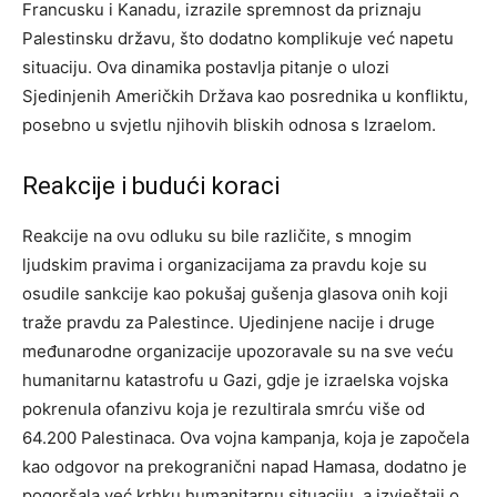
Francusku i Kanadu, izrazile spremnost da priznaju
Palestinsku državu, što dodatno komplikuje već napetu
situaciju.
Ova dinamika postavlja pitanje o ulozi
Sjedinjenih Američkih Država kao posrednika u konfliktu,
posebno u svjetlu njihovih bliskih odnosa s Izraelom.
Reakcije i budući koraci
Reakcije na ovu odluku su bile različite, s mnogim
ljudskim pravima i organizacijama za pravdu koje su
osudile sankcije kao pokušaj gušenja glasova onih koji
traže pravdu za Palestince.
Ujedinjene nacije i druge
međunarodne organizacije upozoravale su na sve veću
humanitarnu katastrofu u Gazi, gdje je izraelska vojska
pokrenula ofanzivu koja je rezultirala smrću više od
64.200 Palestinaca.
Ova vojna kampanja, koja je započela
kao odgovor na prekogranični napad Hamasa, dodatno je
pogoršala već krhku humanitarnu situaciju, a izvještaji o