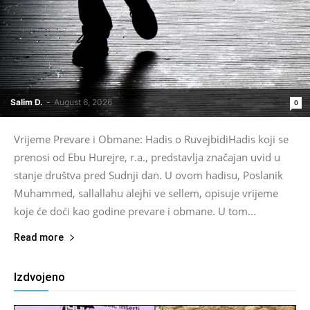
Salim D.
-
August 6, 2026
0
Vrijeme Prevare i Obmane: Hadis o RuvejbidiHadis koji se
prenosi od Ebu Hurejre, r.a., predstavlja značajan uvid u
stanje društva pred Sudnji dan. U ovom hadisu, Poslanik
Muhammed, sallallahu alejhi ve sellem, opisuje vrijeme
koje će doći kao godine prevare i obmane. U tom...
Read more
Izdvojeno