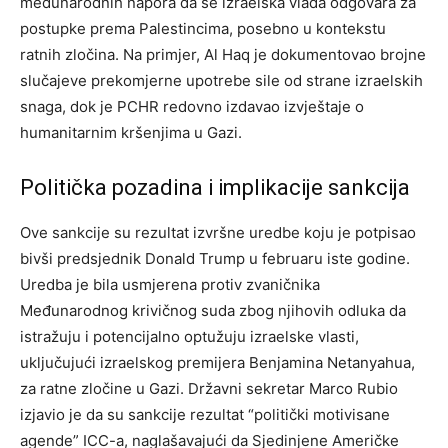
međunarodnih napora da se izraelska vlada odgovara za
postupke prema Palestincima, posebno u kontekstu
ratnih zločina. Na primjer, Al Haq je dokumentovao brojne
slučajeve prekomjerne upotrebe sile od strane izraelskih
snaga, dok je PCHR redovno izdavao izvještaje o
humanitarnim kršenjima u Gazi.
Politička pozadina i implikacije sankcija
Ove sankcije su rezultat izvršne uredbe koju je potpisao
bivši predsjednik Donald Trump u februaru iste godine.
Uredba je bila usmjerena protiv zvaničnika
Međunarodnog krivičnog suda zbog njihovih odluka da
istražuju i potencijalno optužuju izraelske vlasti,
uključujući izraelskog premijera Benjamina Netanyahua,
za ratne zločine u Gazi. Državni sekretar Marco Rubio
izjavio je da su sankcije rezultat “politički motivisane
agende” ICC-a, naglašavajući da Sjedinjene Američke