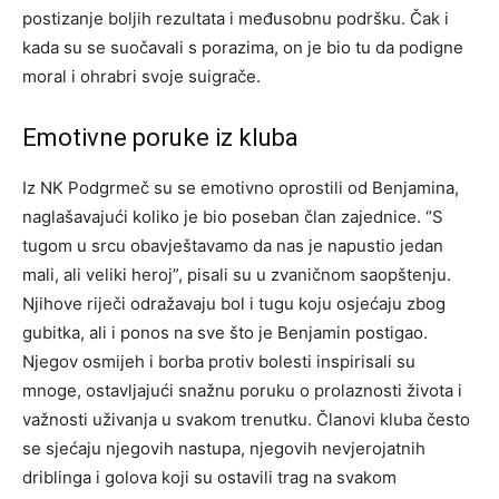
postizanje boljih rezultata i međusobnu podršku. Čak i
kada su se suočavali s porazima, on je bio tu da podigne
moral i ohrabri svoje suigrače.
Emotivne poruke iz kluba
Iz NK Podgrmeč su se emotivno oprostili od Benjamina,
naglašavajući koliko je bio poseban član zajednice. “S
tugom u srcu obavještavamo da nas je napustio jedan
mali, ali veliki heroj”, pisali su u zvaničnom saopštenju.
Njihove riječi odražavaju bol i tugu koju osjećaju zbog
gubitka, ali i ponos na sve što je Benjamin postigao.
Njegov osmijeh i borba protiv bolesti inspirisali su
mnoge, ostavljajući snažnu poruku o prolaznosti života i
važnosti uživanja u svakom trenutku. Članovi kluba često
se sjećaju njegovih nastupa, njegovih nevjerojatnih
driblinga i golova koji su ostavili trag na svakom