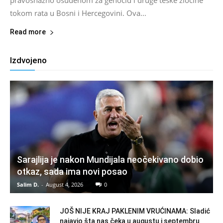
pravosnažno osuđenom za genocid i druge teške zločine
tokom rata u Bosni i Hercegovini. Ova...
Read more
Izdvojeno
Sarajlija je nakon Mundijala neočekivano dobio
otkaz, sada ima novi posao
Salim D.
-
August 4, 2026
0
JOŠ NIJE KRAJ PAKLENIM VRUĆINAMA: Sladić
najavio šta nas čeka u augustu i septembru