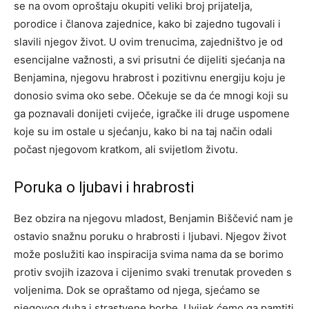
se na ovom oproštaju okupiti veliki broj prijatelja,
porodice i članova zajednice, kako bi zajedno tugovali i
slavili njegov život.
U ovim trenucima, zajedništvo je od
esencijalne važnosti, a svi prisutni će dijeliti sjećanja na
Benjamina, njegovu hrabrost i pozitivnu energiju koju je
donosio svima oko sebe.
Očekuje se da će mnogi koji su
ga poznavali donijeti cvijeće, igračke ili druge uspomene
koje su im ostale u sjećanju, kako bi na taj način odali
počast njegovom kratkom, ali svijetlom životu.
Poruka o ljubavi i hrabrosti
Bez obzira na njegovu mladost, Benjamin Biščević nam je
ostavio snažnu poruku o hrabrosti i ljubavi. Njegov život
može poslužiti kao inspiracija svima nama da se borimo
protiv svojih izazova i cijenimo svaki trenutak proveden s
voljenima. Dok se opraštamo od njega, sjećamo se
njegovog duha i strastvene borbe.
Uvijek ćemo ga pamtiti