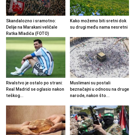
Skandalozno i sramotno:
Kako možemo biti sretni dok
Delije na Marakani veličale
su drugi među nama nesretni
Ratka Mladića (FOTO)
Rivalstvo je ostalo po strani:
Muslimani su postali
Real Madrid se oglasio nakon
beznačajni u odnosu na druge
teškog...
narode, nakon što...