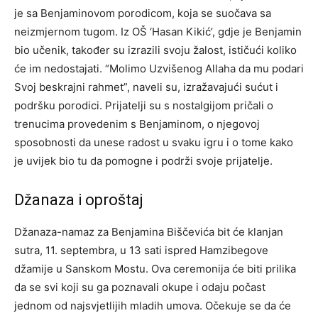
je sa Benjaminovom porodicom, koja se suočava sa
neizmjernom tugom.
Iz OŠ ‘Hasan Kikić’, gdje je Benjamin
bio učenik, također su izrazili svoju žalost, ističući koliko
će im nedostajati. “Molimo Uzvišenog Allaha da mu podari
Svoj beskrajni rahmet”, naveli su, izražavajući sućut i
podršku porodici.
Prijatelji su s nostalgijom pričali o
trenucima provedenim s Benjaminom, o njegovoj
sposobnosti da unese radost u svaku igru i o tome kako
je uvijek bio tu da pomogne i podrži svoje prijatelje.
Džanaza i oproštaj
Džanaza-namaz za Benjamina Biščevića bit će klanjan
sutra, 11. septembra, u 13 sati ispred Hamzibegove
džamije u Sanskom Mostu. Ova ceremonija će biti prilika
da se svi koji su ga poznavali okupe i odaju počast
jednom od najsvjetlijih mladih umova.
Očekuje se da će