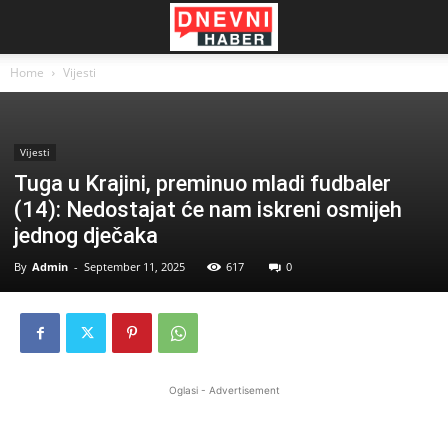
Home
Vijesti
Vijesti
Tuga u Krajini, preminuo mladi fudbaler
(14): Nedostajat će nam iskreni osmijeh
jednog dječaka
By
Admin
-
September 11, 2025
617
0
Oglasi - Advertisement