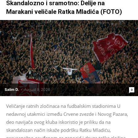
Skandalozno i sramotno: Delije na
Marakani veličale Ratka Mladića (FOTO)
Salim D.
-
August 9, 2026
0
Veličanje ratnih zločinaca na fudbalskim stadionima U
nedavnoj utakmici između Crvene zvezde i Novog Pazara,
deo navijača ovog kluba iskoristio je priliku da na
skandalozan način iskaže podršku Ratku Mladiću,