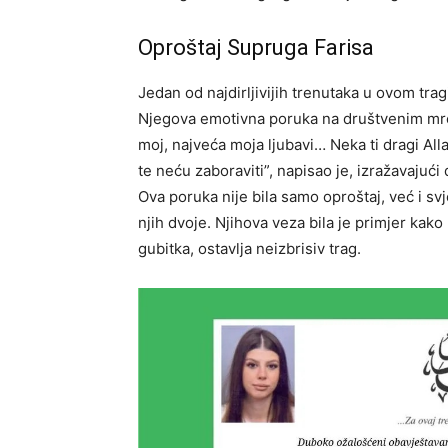
Oproštaj Supruga Farisa
Jedan od najdirljivijih trenutaka u ovom tra
Njegova emotivna poruka na društvenim mreža
moj, najveća moja ljubavi… Neka ti dragi All
te neću zaboraviti”, napisao je, izražavajuć
Ova poruka nije bila samo oproštaj, već i sv
njih dvoje. Njihova veza bila je primjer kak
gubitka, ostavlja neizbrisiv trag.