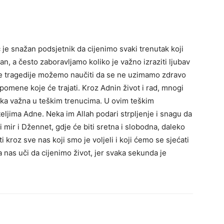
e snažan podsjetnik da cijenimo svaki trenutak koji
an, a često zaboravljamo koliko je važno izraziti ljubav
ve tragedije možemo naučiti da se ne uzimamo zdravo
omene koje će trajati. Kroz Adnin život i rad, mnogi
drška važna u teškim trenucima.
U ovim teškim
teljima Adne. Neka im Allah podari strpljenje i snagu da
 mir i Džennet, gdje će biti sretna i slobodna, daleko
i kroz sve nas koji smo je voljeli i koji ćemo se sjećati
ka nas uči da cijenimo život, jer svaka sekunda je