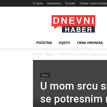
O nama
Impressum
Kontakt
Pravila i uslovi korišt
Dnevni
Haber
POČETNA
VIJESTI
CRNA HRONIKA
Home
Vijesti
U mom srcu si zauvijek: Suprug Faris 
Vijesti
U mom srcu si
se potresnim 