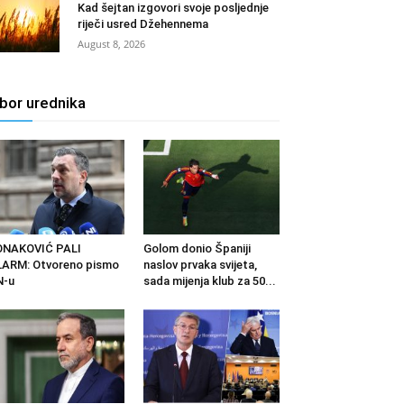
Kad šejtan izgovori svoje posljednje
riječi usred Džehennema
August 8, 2026
zbor urednika
ONAKOVIĆ PALI
Golom donio Španiji
ARM: Otvoreno pismo
naslov prvaka svijeta,
N-u
sada mijenja klub za 50...