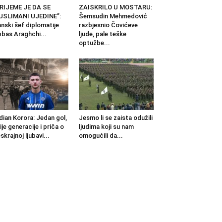
RIJEME JE DA SE
ZAISKRILO U MOSTARU:
USLIMANI UJEDINE”:
Šemsudin Mehmedović
anski šef diplomatije
razbjesnio Čovićeve
bas Araghchi...
ljude, pale teške
optužbe...
dian Korora: Jedan gol,
Jesmo li se zaista odužili
ije generacije i priča o
ljudima koji su nam
skrajnoj ljubavi...
omogućili da...