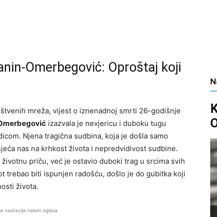
nin-Omerbegović: Oproštaj koji
N
uštvenih mreža, vijest o iznenadnoj smrti 26-godišnje
O
Omerbegović
izazvala je nevjericu i duboku tugu
odicom. Njena tragična sudbina, koja je došla samo
eća nas na krhkost života i nepredvidivost sudbine.
životnu priču, već je ostavio duboki trag u srcima svih
ot trebao biti ispunjen radošću, došlo je do gubitka koji
osti života.
se nastavlja nakon oglasa