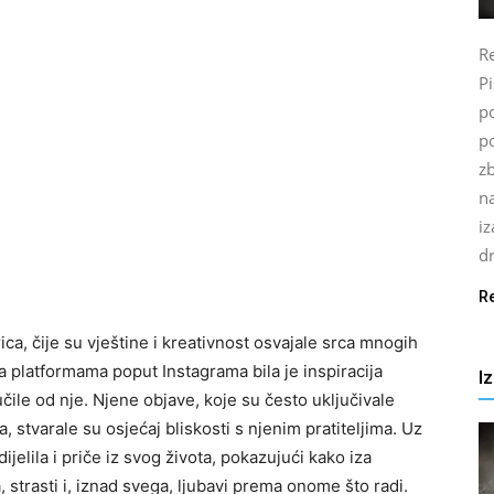
Re
P
po
p
z
n
i
d
R
ica, čije su vještine i kreativnost osvajale srca mnogih
 platformama poput Instagrama bila je inspiracija
I
ile od nje. Njene objave, koje su često uključivale
ta, stvarale su osjećaj bliskosti s njenim pratiteljima. Uz
jelila i priče iz svog života, pokazujući kako iza
strasti i, iznad svega, ljubavi prema onome što radi.