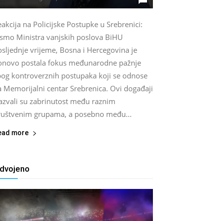
akcija na Policijske Postupke u Srebrenici:
ismo Ministra vanjskih poslova BiHU
sljednje vrijeme, Bosna i Hercegovina je
onovo postala fokus međunarodne pažnje
bog kontroverznih postupaka koji se odnose
a Memorijalni centar Srebrenica. Ovi događaji
zazvali su zabrinutost među raznim
ruštvenim grupama, a posebno među...
ead more
zdvojeno