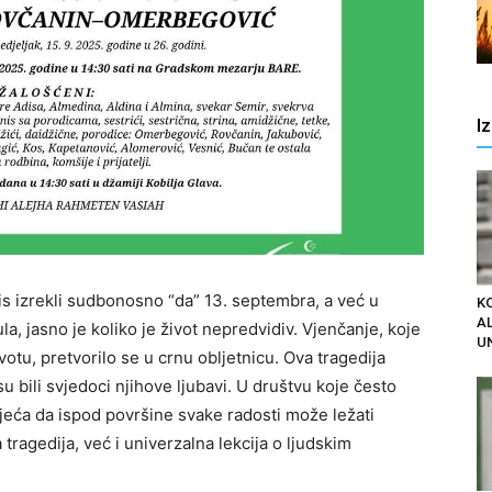
I
is izrekli sudbonosno “da” 13. septembra, a već u
K
AL
a, jasno je koliko je život nepredvidiv. Vjenčanje, koje
U
ivotu, pretvorilo se u crnu obljetnicu. Ova tragedija
su bili svjedoci njihove ljubavi. U društvu koje često
sjeća da ispod površine svake radosti može ležati
tragedija, već i univerzalna lekcija o ljudskim