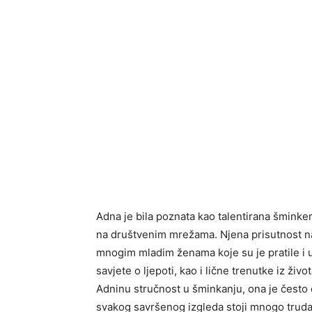
Adna je bila poznata kao talentirana šminker
na društvenim mrežama. Njena prisutnost na
mnogim mladim ženama koje su je pratile i uč
savjete o ljepoti, kao i lične trenutke iz živo
Adninu stručnost u šminkanju, ona je često di
svakog savršenog izgleda stoji mnogo truda, 