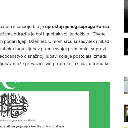
gičnom scenariju bio je
oproštaj njenog supruga Farisa
.
ma odrazila je bol i gubitak koji je doživio. “Živote
ah podari lijepi Džennet. U mom srcu si zauvijek i nikad
i duboku tugu i ljubav prema svojoj preminuloj supruzi.
jedočanstvo o snažnoj ljubavi koja je postojala između
o ljubav može prevazići sve prepreke, a sada, u trenutku