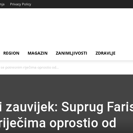
enja
Privacy Policy
REGION
MAGAZIN
ZANIMLJIVOSTI
ZDRAVLJE
se potresnim riječima oprostio od...
 zauvijek: Suprug Fari
riječima oprostio od