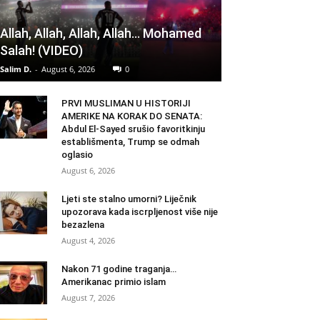
Allah, Allah, Allah, Allah… Mohamed
Salah! (VIDEO)
Salim D.
-
August 6, 2026
0
PRVI MUSLIMAN U HISTORIJI
AMERIKE NA KORAK DO SENATA:
Abdul El-Sayed srušio favoritkinju
establišmenta, Trump se odmah
oglasio
August 6, 2026
Ljeti ste stalno umorni? Liječnik
upozorava kada iscrpljenost više nije
bezazlena
August 4, 2026
Nakon 71 godine traganja…
Amerikanac primio islam
August 7, 2026