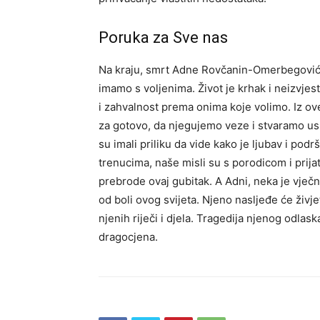
Poruka za Sve nas
Na kraju, smrt Adne Rovčanin-Omerbegović j
imamo s voljenima. Život je krhak i neizvjest
i zahvalnost prema onima koje volimo.
Iz o
za gotovo, da njegujemo veze i stvaramo usp
su imali priliku da vide kako je ljubav i po
trenucima, naše misli su s porodicom i prija
prebrode ovaj gubitak. A Adni, neka je vječni
od boli ovog svijeta.
Njeno nasljeđe će živjet
njenih riječi i djela. Tragedija njenog odlas
dragocjena.