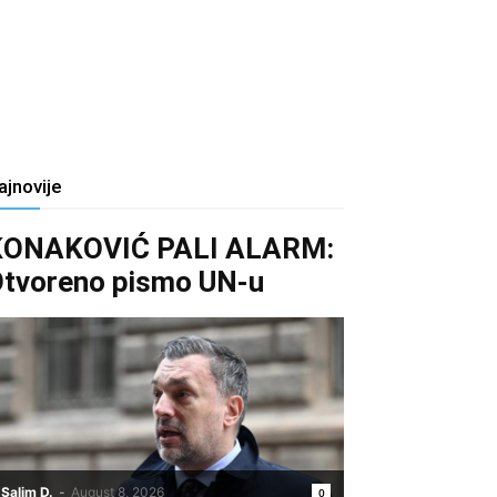
ajnovije
KONAKOVIĆ PALI ALARM:
tvoreno pismo UN-u
Salim D.
-
August 8, 2026
0