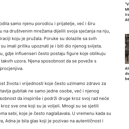
“V
M
Ir
Ab
a samo njenu porodicu i prijatelje, već i širu
 su na društvenim mrežama dijelili svoja sjećanja na nju,
iraciji koju je pružala. Poruke su dolazile sa svih
su imali priliku upoznati je i biti dio njenog svijeta.
 gdje influenseri često postaju figure koje oblikuju
od takvih uzora. Njena sposobnost da se poveže s
eprocjenjiva.
Al
dv
be
st života i vrijednosti koje često uzimamo zdravo za
tavlja gubitak ne samo jedne osobe, već i njenog
sobnost da inspiriše i podrži druge kroz svoj rad neće
 kroz sve one koji su je voljeli. Mnogi su se sjetili
ema sebi, koje je često naglašavala. U vremenu kada su
Adna je bila glas koji je pozivao na autentičnost i