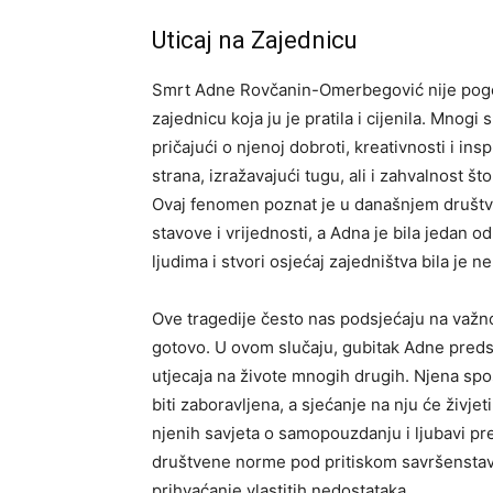
Uticaj na Zajednicu
Smrt Adne Rovčanin-Omerbegović nije pogodil
zajednicu koja ju je pratila i cijenila. Mnogi
pričajući o njenoj dobroti, kreativnosti i insp
strana, izražavajući tugu, ali i zahvalnost što 
Ovaj fenomen poznat je u današnjem društvu,
stavove i vrijednosti, a Adna je bila jedan 
ljudima i stvori osjećaj zajedništva bila je n
Ove tragedije često nas podsjećaju na važno
gotovo. U ovom slučaju, gubitak Adne preds
utjecaja na živote mnogih drugih. Njena spo
biti zaboravljena, a sjećanje na nju će živjeti
njenih savjeta o samopouzdanju i ljubavi pr
društvene norme pod pritiskom savršenstava, 
prihvaćanje vlastitih nedostataka.