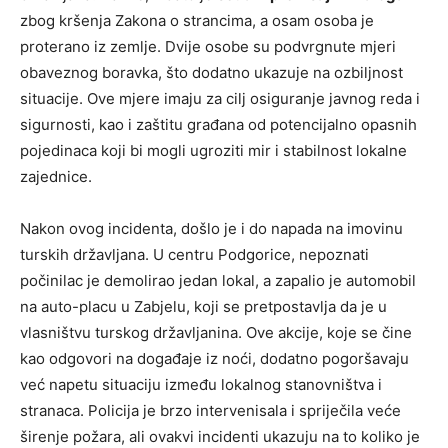
zbog kršenja Zakona o strancima, a osam osoba je
proterano iz zemlje. Dvije osobe su podvrgnute mjeri
obaveznog boravka, što dodatno ukazuje na ozbiljnost
situacije. Ove mjere imaju za cilj osiguranje javnog reda i
sigurnosti, kao i zaštitu građana od potencijalno opasnih
pojedinaca koji bi mogli ugroziti mir i stabilnost lokalne
zajednice.
Nakon ovog incidenta, došlo je i do napada na imovinu
turskih državljana. U centru Podgorice, nepoznati
počinilac je demolirao jedan lokal, a zapalio je automobil
na auto-placu u Zabjelu, koji se pretpostavlja da je u
vlasništvu turskog državljanina. Ove akcije, koje se čine
kao odgovori na događaje iz noći, dodatno pogoršavaju
već napetu situaciju između lokalnog stanovništva i
stranaca. Policija je brzo intervenisala i spriječila veće
širenje požara, ali ovakvi incidenti ukazuju na to koliko je