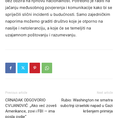
bez obzira na njihovu nacionalnost. Potrebno je raditi na
jačanju međusobnog povjerenja i komunikacije kako bi se
spriječili slični incidenti u budućnosti. Samo zajedničkim
naporima možemo graditi društvo koje je otporno na
nasilje i netoleranciju, a koje će se temeljiti na
uzajamnom poštovanju i razumevanju.
Previous article
Next article
CRNADAK ODGOVORIO
Rubio: Washington ne smatra
CVIJANOVIĆ: „Ako već zoveš
subotnji izraelski napad u Gazi
Amerikance, zovi i FBI — ima
kršenjem primirja
posla ovdje“