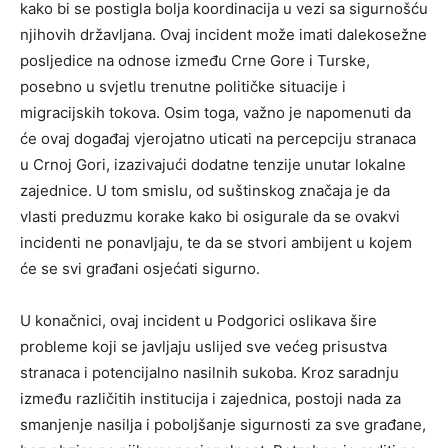
kako bi se postigla bolja koordinacija u vezi sa sigurnošću
njihovih državljana. Ovaj incident može imati dalekosežne
posljedice na odnose između Crne Gore i Turske,
posebno u svjetlu trenutne političke situacije i
migracijskih tokova. Osim toga, važno je napomenuti da
će ovaj događaj vjerojatno uticati na percepciju stranaca
u Crnoj Gori, izazivajući dodatne tenzije unutar lokalne
zajednice. U tom smislu, od suštinskog značaja je da
vlasti preduzmu korake kako bi osigurale da se ovakvi
incidenti ne ponavljaju, te da se stvori ambijent u kojem
će se svi građani osjećati sigurno.
U konačnici, ovaj incident u Podgorici oslikava šire
probleme koji se javljaju uslijed sve većeg prisustva
stranaca i potencijalno nasilnih sukoba. Kroz saradnju
između različitih institucija i zajednica, postoji nada za
smanjenje nasilja i poboljšanje sigurnosti za sve građane,