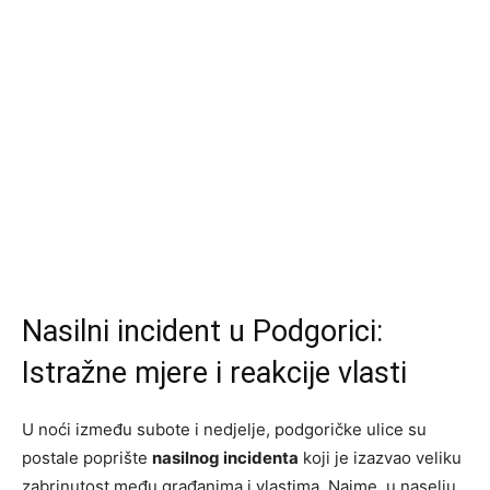
Nasilni incident u Podgorici:
Istražne mjere i reakcije vlasti
U noći između subote i nedjelje, podgoričke ulice su
postale poprište
nasilnog incidenta
koji je izazvao veliku
zabrinutost među građanima i vlastima. Naime, u naselju