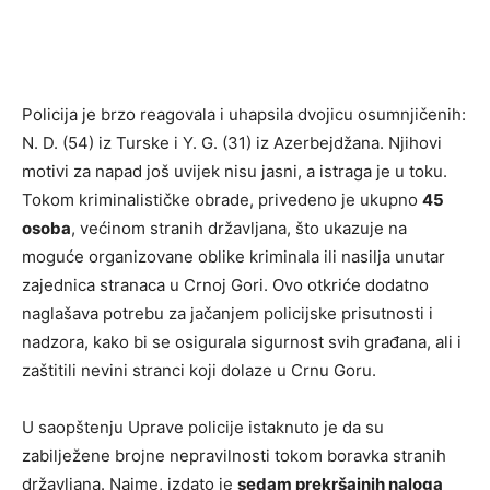
Policija je brzo reagovala i uhapsila dvojicu osumnjičenih:
N. D. (54) iz Turske i Y. G. (31) iz Azerbejdžana. Njihovi
motivi za napad još uvijek nisu jasni, a istraga je u toku.
Tokom kriminalističke obrade, privedeno je ukupno
45
osoba
, većinom stranih državljana, što ukazuje na
moguće organizovane oblike kriminala ili nasilja unutar
zajednica stranaca u Crnoj Gori. Ovo otkriće dodatno
naglašava potrebu za jačanjem policijske prisutnosti i
nadzora, kako bi se osigurala sigurnost svih građana, ali i
zaštitili nevini stranci koji dolaze u Crnu Goru.
U saopštenju Uprave policije istaknuto je da su
zabilježene brojne nepravilnosti tokom boravka stranih
državljana. Naime, izdato je
sedam prekršajnih naloga