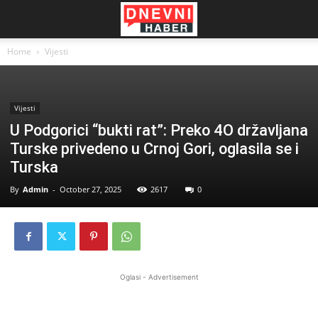
Home
Vijesti
Vijesti
U Podgorici “bukti rat”: Preko 4O državljana
Turske privedeno u Crnoj Gori, oglasila se i
Turska
By
Admin
-
October 27, 2025
2617
0
Oglasi - Advertisement