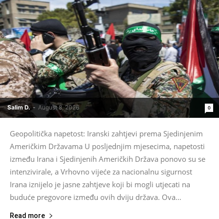
Salim D.
-
August 8, 2026
0
Geopolitička napetost: Iranski zahtjevi prema Sjedinjenim
Američkim Državama U posljednjim mjesecima, napetosti
između Irana i Sjedinjenih Američkih Država ponovo su se
intenzivirale, a Vrhovno vijeće za nacionalnu sigurnost
Irana iznijelo je jasne zahtjeve koji bi mogli utjecati na
buduće pregovore između ovih dviju država. Ova...
Read more