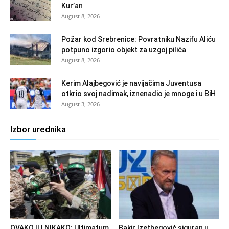
Kur’an
August 8, 2026
Požar kod Srebrenice: Povratniku Nazifu Aliću
potpuno izgorio objekt za uzgoj pilića
August 8, 2026
Kerim Alajbegović je navijačima Juventusa
otkrio svoj nadimak, iznenadio je mnoge i u BiH
August 3, 2026
Izbor urednika
OVAKO ILI NIKAKO: Ultimatum
Bakir Izetbegović siguran u