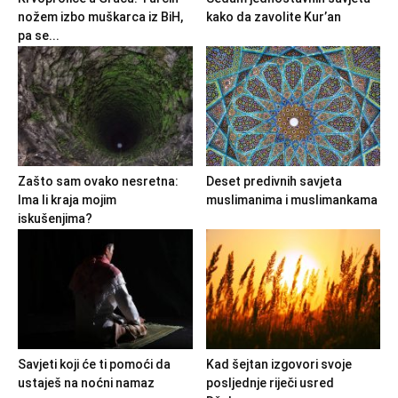
nožem izbo muškarca iz BiH,
kako da zavolite Kur’an
pa se...
Zašto sam ovako nesretna:
Deset predivnih savjeta
Ima li kraja mojim
muslimanima i muslimankama
iskušenjima?
Savjeti koji će ti pomoći da
Kad šejtan izgovori svoje
ustaješ na noćni namaz
posljednje riječi usred