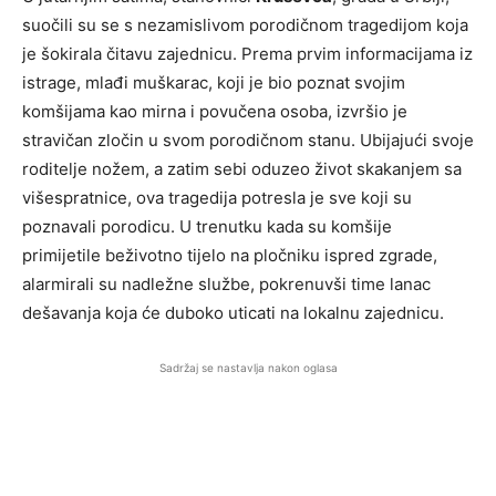
suočili su se s nezamislivom porodičnom tragedijom koja
je šokirala čitavu zajednicu. Prema prvim informacijama iz
istrage, mlađi muškarac, koji je bio poznat svojim
komšijama kao mirna i povučena osoba, izvršio je
stravičan zločin u svom porodičnom stanu. Ubijajući svoje
roditelje nožem, a zatim sebi oduzeo život skakanjem sa
višespratnice, ova tragedija potresla je sve koji su
poznavali porodicu. U trenutku kada su komšije
primijetile beživotno tijelo na pločniku ispred zgrade,
alarmirali su nadležne službe, pokrenuvši time lanac
dešavanja koja će duboko uticati na lokalnu zajednicu.
Sadržaj se nastavlja nakon oglasa