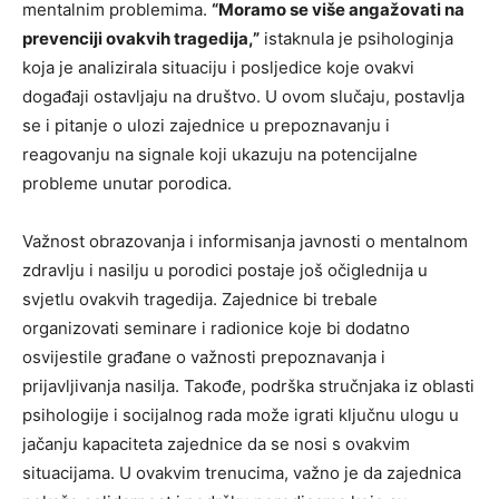
mentalnim problemima.
“Moramo se više angažovati na
prevenciji ovakvih tragedija,”
istaknula je psihologinja
koja je analizirala situaciju i posljedice koje ovakvi
događaji ostavljaju na društvo. U ovom slučaju, postavlja
se i pitanje o ulozi zajednice u prepoznavanju i
reagovanju na signale koji ukazuju na potencijalne
probleme unutar porodica.
Važnost obrazovanja i informisanja javnosti o mentalnom
zdravlju i nasilju u porodici postaje još očiglednija u
svjetlu ovakvih tragedija. Zajednice bi trebale
organizovati seminare i radionice koje bi dodatno
osvijestile građane o važnosti prepoznavanja i
prijavljivanja nasilja. Takođe, podrška stručnjaka iz oblasti
psihologije i socijalnog rada može igrati ključnu ulogu u
jačanju kapaciteta zajednice da se nosi s ovakvim
situacijama. U ovakvim trenucima, važno je da zajednica