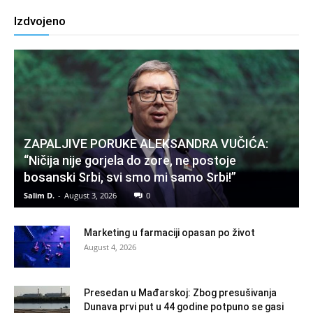
Izdvojeno
ZAPALJIVE PORUKE ALEKSANDRA VUČIĆA:
“Ničija nije gorjela do zore, ne postoje
bosanski Srbi, svi smo mi samo Srbi!”
Salim D.
-
August 3, 2026
0
Marketing u farmaciji opasan po život
August 4, 2026
Presedan u Mađarskoj: Zbog presušivanja
Dunava prvi put u 44 godine potpuno se gasi