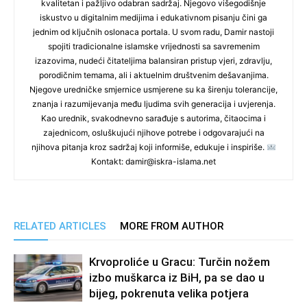
kvalitetan i pažljivo odabran sadržaj. Njegovo višegodišnje
iskustvo u digitalnim medijima i edukativnom pisanju čini ga
jednim od ključnih oslonaca portala. U svom radu, Damir nastoji
spojiti tradicionalne islamske vrijednosti sa savremenim
izazovima, nudeći čitateljima balansiran pristup vjeri, zdravlju,
porodičnim temama, ali i aktuelnim društvenim dešavanjima.
Njegove uredničke smjernice usmjerene su ka širenju tolerancije,
znanja i razumijevanja među ljudima svih generacija i uvjerenja.
Kao urednik, svakodnevno sarađuje s autorima, čitaocima i
zajednicom, osluškujući njihove potrebe i odgovarajući na
njihova pitanja kroz sadržaj koji informiše, edukuje i inspiriše.
Kontakt: damir@iskra-islama.net
RELATED ARTICLES
MORE FROM AUTHOR
Krvoproliće u Gracu: Turčin nožem
izbo muškarca iz BiH, pa se dao u
bijeg, pokrenuta velika potjera