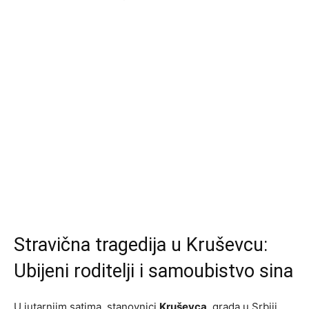
Stravična tragedija u Kruševcu:
Ubijeni roditelji i samoubistvo sina
U jutarnjim satima, stanovnici
Kruševca
, grada u Srbiji,