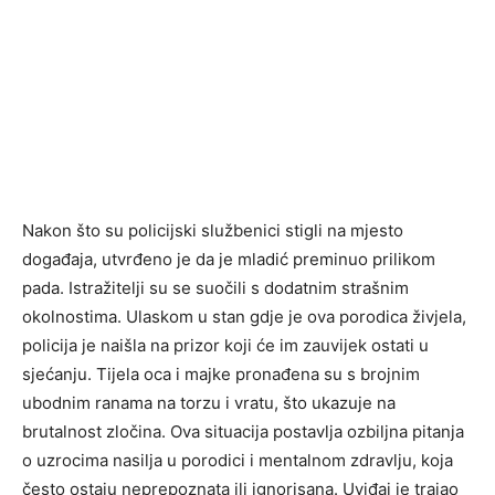
Nakon što su policijski službenici stigli na mjesto
događaja, utvrđeno je da je mladić preminuo prilikom
pada. Istražitelji su se suočili s dodatnim strašnim
okolnostima. Ulaskom u stan gdje je ova porodica živjela,
policija je naišla na prizor koji će im zauvijek ostati u
sjećanju. Tijela oca i majke pronađena su s brojnim
ubodnim ranama na torzu i vratu, što ukazuje na
brutalnost zločina. Ova situacija postavlja ozbiljna pitanja
o uzrocima nasilja u porodici i mentalnom zdravlju, koja
često ostaju neprepoznata ili ignorisana. Uviđaj je trajao