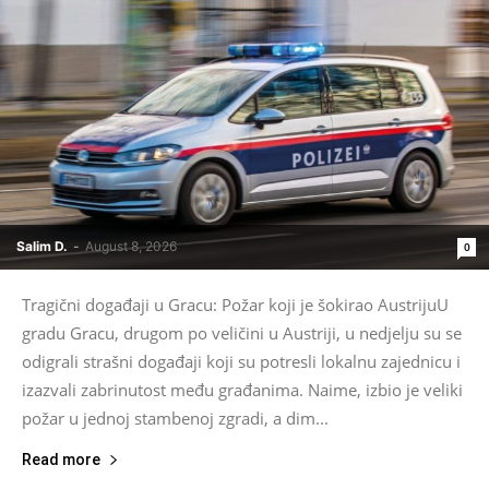
Salim D.
-
August 8, 2026
0
Tragični događaji u Gracu: Požar koji je šokirao AustrijuU
gradu Gracu, drugom po veličini u Austriji, u nedjelju su se
odigrali strašni događaji koji su potresli lokalnu zajednicu i
izazvali zabrinutost među građanima. Naime, izbio je veliki
požar u jednoj stambenoj zgradi, a dim...
Read more