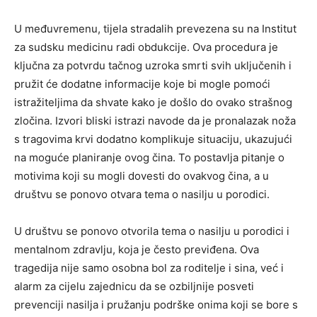
U međuvremenu, tijela stradalih prevezena su na Institut
za sudsku medicinu radi obdukcije. Ova procedura je
ključna za potvrdu tačnog uzroka smrti svih uključenih i
pružit će dodatne informacije koje bi mogle pomoći
istražiteljima da shvate kako je došlo do ovako strašnog
zločina. Izvori bliski istrazi navode da je pronalazak noža
s tragovima krvi dodatno komplikuje situaciju, ukazujući
na moguće planiranje ovog čina. To postavlja pitanje o
motivima koji su mogli dovesti do ovakvog čina, a u
društvu se ponovo otvara tema o nasilju u porodici.
U društvu se ponovo otvorila tema o nasilju u porodici i
mentalnom zdravlju, koja je često previđena. Ova
tragedija nije samo osobna bol za roditelje i sina, već i
alarm za cijelu zajednicu da se ozbiljnije posveti
prevenciji nasilja i pružanju podrške onima koji se bore s