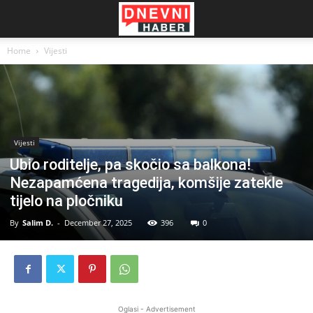
Home
Vijesti
Vijesti
Ubio roditelje, pa skočio sa balkona!
Nezapamćena tragedija, komšije zatekle
tijelo na pločniku
By
Salim D.
-
December 27, 2025
396
0
Oglasi - Advertisement