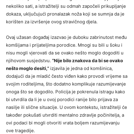
nekoliko sati, a istražitelji su odmah započeli prikupljanje
dokaza, uključujući pronalazak noža koji se sumnja da je
korišten za izvršenje ovog stravičnog djela.
Ovaj užasan događaj izazvao je duboku zabrinutost među
komšijama i prijateljima porodice. Mnogi su bili u šoku i
nisu mogli vjerovati da se ovako nešto moglo dogoditi u
njihovom susjedstvu.
“Nije bilo znakova da bi se ovako
nešto moglo desiti,”
izjavila je jedna od komšinica,
dodajući da je mladić često viđen kako provodi vrijeme sa
svojim roditeljima, što dodatno komplikuje razumijevanje
onoga što se dogodilo. Policija je pokrenula istragu kako
bi utvrdila da li je u ovoj porodici ranije bilo prijava za
nasilje ili slične situacije. U ovom kontekstu, istražitelji će
također pokušati utvrditi mentalno zdravlje počinitelja, a
ovi podaci bi mogli otvoriti vrata boljem razumijevanju
ove tragedije.