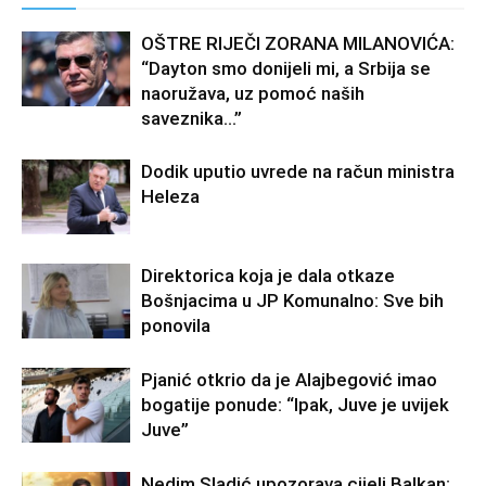
OŠTRE RIJEČI ZORANA MILANOVIĆA:
“Dayton smo donijeli mi, a Srbija se
naoružava, uz pomoć naših
saveznika…”
Dodik uputio uvrede na račun ministra
Heleza
Direktorica koja je dala otkaze
Bošnjacima u JP Komunalno: Sve bih
ponovila
Pjanić otkrio da je Alajbegović imao
bogatije ponude: “Ipak, Juve je uvijek
Juve”
Nedim Sladić upozorava cijeli Balkan: