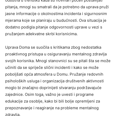
odsutna u trenutku kada su novinari počeli postavljati
pitanja, mnogi su smatrali da je potrebno da uprava pruži
jasne informacije o okolnostima incidenta i sigurnosnim
mjerama koje se planiraju u budućnosti. Ova situacija je
dodatno podigla pitanje odgovornosti uprave u vezi s
pružanjem adekvatne skrbi korisnicima.
Uprava Doma se suočila s kritikama zbog nedostatka
proaktivnog pristupa u osiguravanju mentalnog zdravlja
svojih korisnika. Mnogi stanovnici su se pitali šta se može
učiniti da se spriječe slični incidenti i kako se može
poboljšati opća atmosfera u Domu. Pružanje redovnih
psiholoških usluga i organizacija društvenih aktivnosti
moglo bi značajno doprinijeti stvaranju podržavajuće
zajednice. Osim toga, važno je uvesti i programe
edukacije za osoblje, kako bi bili bolje opremljeni za
prepoznavanje i reagiranje na probleme mentalnog
zdravlja.