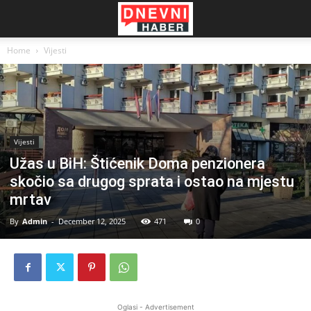
Home
Vijesti
Vijesti
Užas u BiH: Štićenik Doma penzionera
skočio sa drugog sprata i ostao na mjestu
mrtav
By
Admin
-
December 12, 2025
471
0
Oglasi - Advertisement