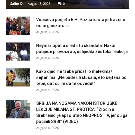
Salim D.
-
August 3, 2026
0
Vučićeva posjeta BiH: Poznato šta je traženo
od organizatora
August 3, 2026
Neymar opet u središtu skandala: Nakon
pobjede provocirao, uslijedila žestoka reakcija
August 6, 2026
Kako djeci ne treba pričati o melekima/
šejtanima: „Ne budeš li slušala, eto šejtana po
tebe, dat ću im da te odvedu!“
August 4, 2026
SRBIJA NA NOGAMA NAKON ISTORIJSKE
LEKCIJE MILANA ST. PROTIĆA: “Zločin u
Srebrenici je apsolutno NEOPROSTIV, jer su ga
počinili SRBI” (VIDEO)
August 6, 2026