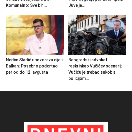
Komunalno: Sve bih...
Juve je...
Nedim Sladić upozorava cijeli
Beogradski advokat
Balkan: Posebno podcrtao
raskrinkao Vučićev scenarij:
period do 12. avgusta
Vučiću je trebao sukob s
policijom...