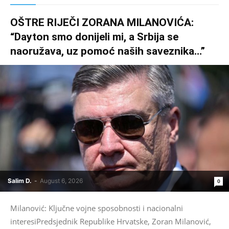
OŠTRE RIJEČI ZORANA MILANOVIĆA:
“Dayton smo donijeli mi, a Srbija se
naoružava, uz pomoć naših saveznika…”
Salim D.
-
August 6, 2026
0
Milanović: Ključne vojne sposobnosti i nacionalni
interesiPredsjednik Republike Hrvatske, Zoran Milanović,