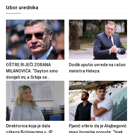
Izbor urednika
OŠTRE RIJEČI ZORANA
Dodik uputio uvrede na račun
MILANOVIĆA: “Dayton smo
ministra Heleza
donijeli mi, a Srbija se...
Direktorica koja je dala
Pjanić otkrio da je Alajbegović
otkaze Bošnjacima u JP
imao bogatije ponude: “Ipak,