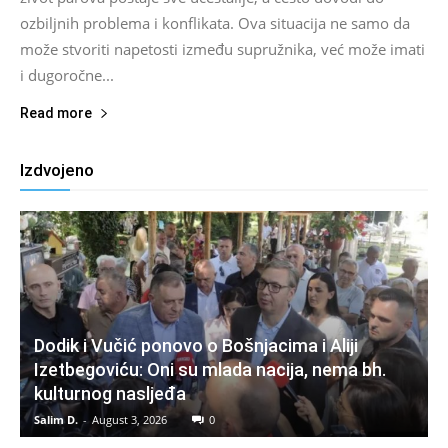
ozbiljnih problema i konflikata. Ova situacija ne samo da
može stvoriti napetosti između supružnika, već može imati
i dugoročne...
Read more
Izdvojeno
Dodik i Vučić ponovo o Bošnjacima i Aliji
Izetbegoviću: Oni su mlada nacija, nema bh.
kulturnog nasljeđa
Salim D.
-
August 3, 2026
0