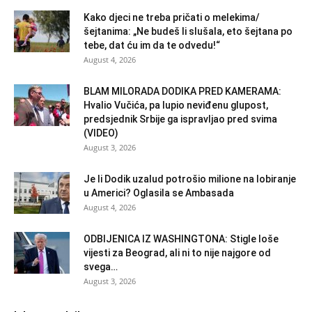
Kako djeci ne treba pričati o melekima/
šejtanima: „Ne budeš li slušala, eto šejtana po
tebe, dat ću im da te odvedu!“
August 4, 2026
BLAM MILORADA DODIKA PRED KAMERAMA:
Hvalio Vučića, pa lupio neviđenu glupost,
predsjednik Srbije ga ispravljao pred svima
(VIDEO)
August 3, 2026
Je li Dodik uzalud potrošio milione na lobiranje
u Americi? Oglasila se Ambasada
August 4, 2026
ODBIJENICA IZ WASHINGTONA: Stigle loše
vijesti za Beograd, ali ni to nije najgore od
svega…
August 3, 2026