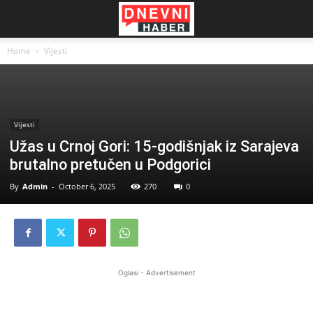
Home
Vijesti
Vijesti
Užas u Crnoj Gori: 15-godišnjak iz Sarajeva
brutalno pretučen u Podgorici
By
Admin
-
October 6, 2025
270
0
Oglasi - Advertisement