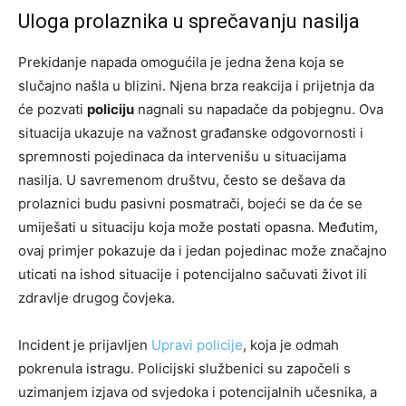
Uloga prolaznika u sprečavanju nasilja
Prekidanje napada omogućila je jedna žena koja se
slučajno našla u blizini. Njena brza reakcija i prijetnja da
će pozvati
policiju
nagnali su napadače da pobjegnu. Ova
situacija ukazuje na važnost građanske odgovornosti i
spremnosti pojedinaca da intervenišu u situacijama
nasilja. U savremenom društvu, često se dešava da
prolaznici budu pasivni posmatrači, bojeći se da će se
umiješati u situaciju koja može postati opasna. Međutim,
ovaj primjer pokazuje da i jedan pojedinac može značajno
uticati na ishod situacije i potencijalno sačuvati život ili
zdravlje drugog čovjeka.
Incident je prijavljen
Upravi policije
, koja je odmah
pokrenula istragu. Policijski službenici su započeli s
uzimanjem izjava od svjedoka i potencijalnih učesnika, a