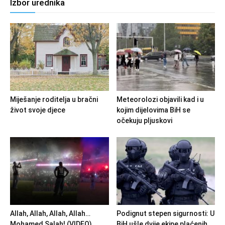
Izbor urednika
Miješanje roditelja u bračni
Meteorolozi objavili kad i u
život svoje djece
kojim dijelovima BiH se
očekuju pljuskovi
Allah, Allah, Allah, Allah…
Podignut stepen sigurnosti: U
Mohamed Salah! (VIDEO)
BiH ušle dvije ekipe plaćenih