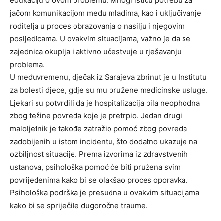
edukaciju o ovom problemu. Mnogi ističu potrebu za
jačom komunikacijom među mladima, kao i uključivanje
roditelja u proces obrazovanja o nasilju i njegovim
posljedicama. U ovakvim situacijama, važno je da se
zajednica okuplja i aktivno učestvuje u rješavanju
problema.
U međuvremenu, dječak iz Sarajeva zbrinut je u Institutu
za bolesti djece, gdje su mu pružene medicinske usluge.
Ljekari su potvrdili da je hospitalizacija bila neophodna
zbog težine povreda koje je pretrpio. Jedan drugi
maloljetnik je takođe zatražio pomoć zbog povreda
zadobijenih u istom incidentu, što dodatno ukazuje na
ozbiljnost situacije. Prema izvorima iz zdravstvenih
ustanova, psihološka pomoć će biti pružena svim
povrijeđenima kako bi se olakšao proces oporavka.
Psihološka podrška je presudna u ovakvim situacijama
kako bi se spriječile dugoročne traume.