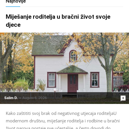
Najnovije
Miješanje roditelja u bračni život svoje
djece
Salim D.
-
August 6, 2026
0
Kako zaštititi svoj brak od negativnog utjecaja roditeljaU
modernom društvu, miješanje roditelja i rodbine u bračni
život parova postaje sve učestalije, a često dovodi do