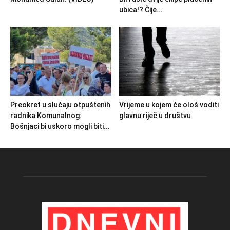
ubica!? Čije...
Preokret u slučaju otpuštenih
Vrijeme u kojem će ološ voditi
radnika Komunalnog:
glavnu riječ u društvu
Bošnjaci bi uskoro mogli biti...