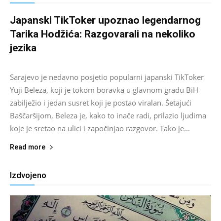
Japanski TikToker upoznao legendarnog
Tarika Hodžića: Razgovarali na nekoliko
jezika
Salim D.
-
August 9, 2026
0
Sarajevo je nedavno posjetio popularni japanski TikToker
Yuji Beleza, koji je tokom boravka u glavnom gradu BiH
zabilježio i jedan susret koji je postao viralan. Šetajući
Baščaršijom, Beleza je, kako to inače radi, prilazio ljudima
koje je sretao na ulici i započinjao razgovor. Tako je...
Read more
Izdvojeno