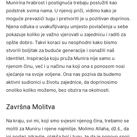
Munirina hrabrost i postignuća trebaju poslužiti kao
podstrek svima nama. U njenoj priči, vidimo kako je
moguće prevazići tugu i pretvoriti je u pozitivan doprinos.
Njena odluka o uvakufljivanju umjesto povlačenja u sebe
pokazuje koliko je važno vjerovati u zajednicu i raditi za
opšte dobro.
Takvi koraci su neophodni kako bismo
stvorili boljitak za buduće generacije i osnažili naš
identitet. Inspiracija koju pruža Munira nije samo u
njenom činu, već i u načinu na koji ona s ponosom nosi
sjećanje na svoje voljene.
Ona nas poziva da budemo
aktivni sudionici u životu zajednice, da doprinosimo
onoliko koliko možemo, bez obzira na okolnosti.
Završna Molitva
Na kraju, svi mi, koji smo svjesni njenog čina, trebamo se
moliti za Muniru i njene najmilije. Molimo Allaha, dž.š., da
joj podari zdravlje, olakša bol i tugu, te da je ponovo spoji