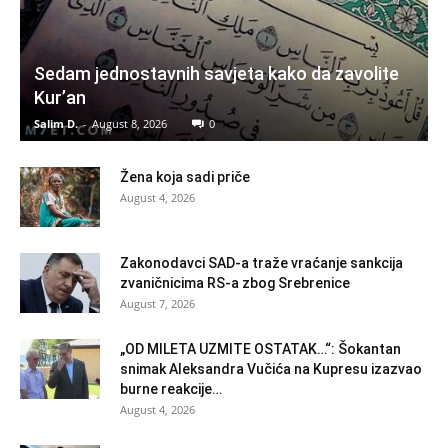
Sedam jednostavnih savjeta kako da zavolite
Kur’an
Salim D.
-
August 8, 2026
0
Žena koja sadi priče
August 4, 2026
Zakonodavci SAD-a traže vraćanje sankcija
zvaničnicima RS-a zbog Srebrenice
August 7, 2026
„OD MILETA UZMITE OSTATAK…“: Šokantan
snimak Aleksandra Vučića na Kupresu izazvao
burne reakcije…
August 4, 2026