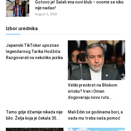
Gotovo je! Salah ima novi klub – ovome se niko
nije nadao!
August 5, 2026
Izbor urednika
Japanski TikToker upoznao
legendarnog Tarika Hodžića:
Razgovarali na nekoliko jezika
Veliki preokret na Bliskom
istoku? Iran i Oman
dogovaraju novu rutu...
Tamo gdje džamije nikada nije
Mali Edin se godinama bori, a
bilo: Želja koja je čekala 35...
sada mu treba naša pomoć