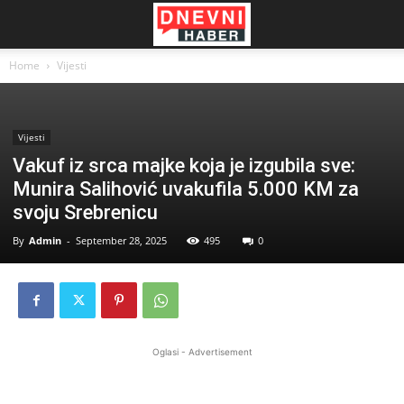
Home
Vijesti
Vijesti
Vakuf iz srca majke koja je izgubila sve:
Munira Salihović uvakufila 5.000 KM za
svoju Srebrenicu
By
Admin
-
September 28, 2025
495
0
Oglasi - Advertisement