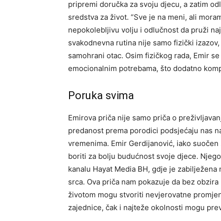
pripremi doručka za svoju djecu, a zatim od
sredstva za život.
“Sve je na meni, ali moram
nepokolebljivu volju i odlučnost da pruži na
svakodnevna rutina nije samo fizički izazov,
samohrani otac.
Osim fizičkog rada, Emir se
emocionalnim potrebama, što dodatno kompl
Poruka svima
Emirova priča nije samo priča o preživljavanj
predanost prema porodici podsjećaju nas na 
vremenima. Emir Gerdijanović, iako suočen 
boriti za bolju budućnost svoje djece.
Njego
kanalu Hayat Media BH, gdje je zabilježena
srca. Ova priča nam pokazuje da bez obzira na
životom mogu stvoriti nevjerovatne promje
zajednice, čak i najteže okolnosti mogu prev