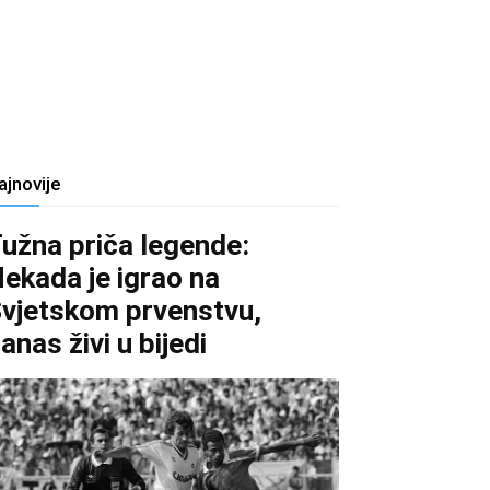
ajnovije
užna priča legende:
ekada je igrao na
vjetskom prvenstvu,
anas živi u bijedi