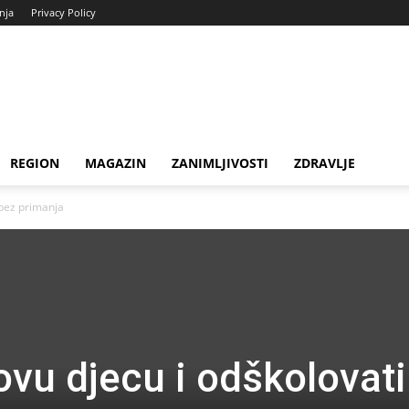
enja
Privacy Policy
REGION
MAGAZIN
ZANIMLJIVOSTI
ZDRAVLJE
 bez primanja
 ovu djecu i odškolovati