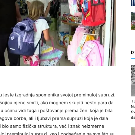
I
cu jeste izgradnja spomenika svojoj preminuloj supruzi.
Tu
šnjicu njene smrti, ako mognem skupiti nešto para da
Ne
 očima vidi tuga i poštovanje prema ženi koja je bila
Sv
da
egove borbe, ali i ljubavi prema supruzi koja je dala
i bio samo fizička struktura, već i znak neizmerne
ojoj preminuloj supruzi, kao i podsećanje na sve što su