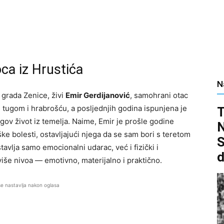
ca iz Hrustića
N
 grada Zenice, živi
Emir Gerdijanović
, samohrani otac
e tugom i hrabrošću, a posljednjih godina ispunjena je
T
gov život iz temelja. Naime, Emir je prošle godine
N
ke bolesti, ostavljajući njega da se sam bori s teretom
S
stavlja samo emocionalni udarac, već i fizički i
d
še nivoa — emotivno, materijalno i praktično.
se nastavlja nakon oglasa