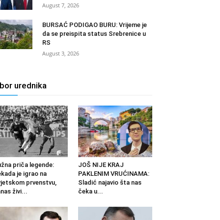
August 7, 2026
BURSAĆ PODIGAO BURU: Vrijeme je
da se preispita status Srebrenice u
RS
August 3, 2026
zbor urednika
žna priča legende:
JOŠ NIJE KRAJ
kada je igrao na
PAKLENIM VRUĆINAMA:
jetskom prvenstvu,
Sladić najavio šta nas
nas živi...
čeka u...