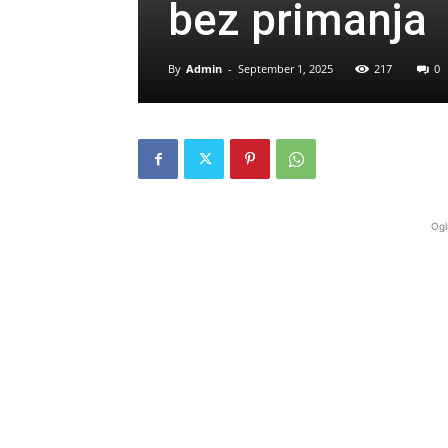
bez primanja
By
Admin
-
September 1, 2025
217
0
Ogl