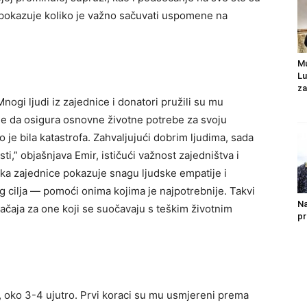
r pokazuje koliko je važno sačuvati uspomene na
Mu
Lu
za
nogi ljudi iz zajednice i donatori pružili su mu
e da osigura osnovne životne potrebe za svoju
 je bila katastrofa.
Zahvaljujući dobrim ljudima, sada
i,” objašnjava Emir, ističući važnost zajedništva i
ka zajednice pokazuje snagu ljudske empatije i
 cilja — pomoći onima kojima je najpotrebnije.
Takvi
Na
načaja za one koji se suočavaju s teškim životnim
pr
, oko 3-4 ujutro. Prvi koraci su mu usmjereni prema