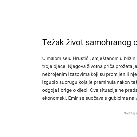
Težak život samohranog o
U malom selu Hrustići, smještenom u blizini
troje djece. Njegova životna priča prožeta j
nebrojenim izazovima koji su promijenili nje
izgubio suprugu koja je preminula nakon teš
odgoja i brige o djeci. Ova situacija ne pred
ekonomski. Emir se suočava s gubicima na vi
Sadržaj 