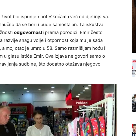
 život bio ispunjen poteškoćama već od djetinjstva.
e naučilo da se bori i bude samostalan. Ta iskustva
ažnosti
odgovornosti
prema porodici. Emir često
 razvije snagu volje i otpornost koja mu je sada
, a moj otac je umro u 58. Samo razmišljam hoću li
m u glasu ističe Emir. Ova izjava ne govori samo o
onavljanja sudbine, što dodatno otežava njegovo