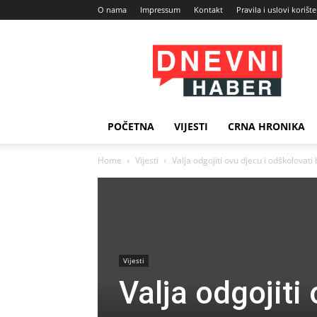
O nama
Impressum
Kontakt
Pravila i uslovi korišt
Dnevni
Haber
POČETNA
VIJESTI
CRNA HRONIKA
Home
Vijesti
Valja odgojiti ovu djecu i odškolovati
Vijesti
Valja odgojiti