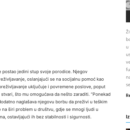
Ž
b
u
us
ve
fu
e postao jedini stup svoje porodice. Njegov
n
življavanje, oslanjajući se na socijalnu pomoć kao
se
preživljavanje uključuje i povremene poslove, poput
rih stvari, što mu omogućava da nešto zaraditi. “Ponekad
R
 dodatno naglašava njegovu borbu da preživi u teškim
na širi problem u društvu, gdje se mnogi ljudi u
I
a, ostavljajući ih bez stabilnosti i sigurnosti.