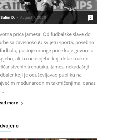
Salim D.
-
August 7, 2026
0
ivotna priča Jamesa: Od fudbalske slave do
orbe sa zavisnošćuU svijetu sporta, posebno
 fudbalu, postoje mnoge priče koje govore o
pjehu, ali i o neuspjehu koji dolazi nakon
ličanstvenih trenutaka. James, nekadašnji
dbaler koji je oduševljavao publiku na
ajvećim međunarodnim takmičenjima, danas
...
ead more
zdvojeno