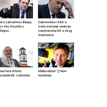
k u Laktašima i Banjoj
Zakonodavci SAD-a
ci: Evo šta piše u
traže vraćanje sankcija
htjevu...
zvaničnicima RS-a zbog
Srebrenice
na Fata Orlović
Allahu ekber! ☝️ Novi
oslavila 83. rođendan
musliman