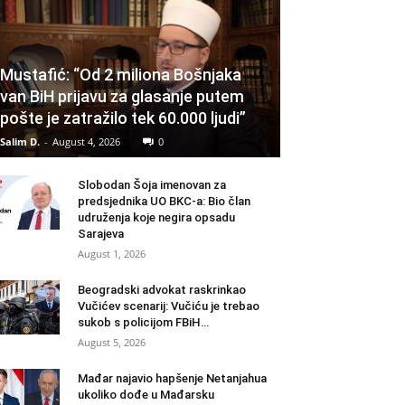
Mustafić: “Od 2 miliona Bošnjaka
van BiH prijavu za glasanje putem
pošte je zatražilo tek 60.000 ljudi”
Salim D.
-
August 4, 2026
0
Slobodan Šoja imenovan za
predsjednika UO BKC-a: Bio član
udruženja koje negira opsadu
Sarajeva
August 1, 2026
Beogradski advokat raskrinkao
Vučićev scenarij: Vučiću je trebao
sukob s policijom FBiH…
August 5, 2026
Mađar najavio hapšenje Netanjahua
ukoliko dođe u Mađarsku