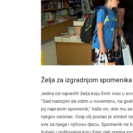
Želja za izgradnjom spomenika
Jedna od najvećih želja koju Emir nosi u sr
“Sad nastojim da vidim u novembru, na godi
joj napravim spomenik,” kaže on, dok mu se u
njegov oslonac. Ovaj cilj postao je simbol nj
sve za njega i njihovu djecu. Spomenik ne b
ljubavi i poštovanja koju Emir gaji prema sv