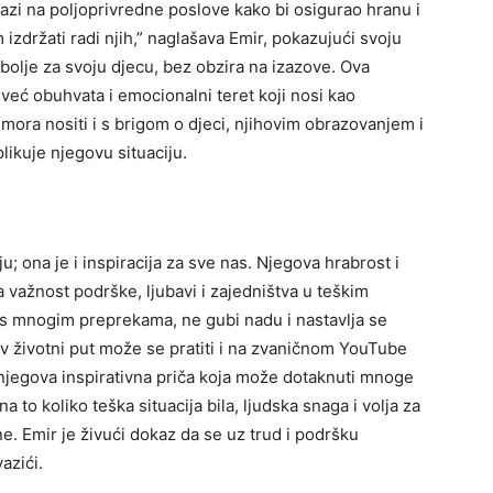
lazi na poljoprivredne poslove kako bi osigurao hranu i
 izdržati radi njih,” naglašava Emir, pokazujući svoju
jbolje za svoju djecu, bez obzira na izazove. Ova
 već obuhvata i emocionalni teret koji nosi kao
 mora nositi i s brigom o djeci, njihovim obrazovanjem i
ikuje njegovu situaciju.
u; ona je i inspiracija za sve nas. Njegova hrabrost i
važnost podrške, ljubavi i zajedništva u teškim
s mnogim preprekama, ne gubi nadu i nastavlja se
v životni put može se pratiti i na zvaničnom YouTube
 njegova inspirativna priča koja može dotaknuti mnoge
 to koliko teška situacija bila, ljudska snaga i volja za
ne.
Emir je živući dokaz da se uz trud i podršku
azići.