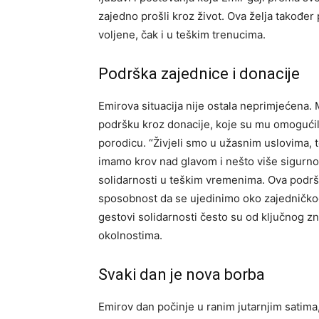
zajedno prošli kroz život. Ova želja takođe
voljene, čak i u teškim trenucima.
Podrška zajednice i donacije
Emirova situacija nije ostala neprimjećena. M
podršku kroz donacije, koje su mu omogućil
porodicu. “Živjeli smo u užasnim uslovima, to
imamo krov nad glavom i nešto više sigurnost
solidarnosti u teškim vremenima. Ova podrš
sposobnost da se ujedinimo oko zajedničkog
gestovi solidarnosti često su od ključnog z
okolnostima.
Svaki dan je nova borba
Emirov dan počinje u ranim jutarnjim satima