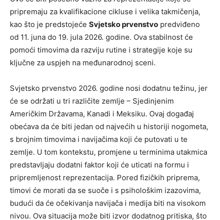
pripremaju za kvalifikacione cikluse i velika takmičenja,
kao što je predstojeće
Svjetsko prvenstvo
predviđeno
od 11. juna do 19. jula 2026. godine. Ova stabilnost će
pomoći timovima da razviju rutine i strategije koje su
ključne za uspjeh na međunarodnoj sceni.
Svjetsko prvenstvo 2026. godine nosi dodatnu težinu, jer
će se održati u tri različite zemlje – Sjedinjenim
Američkim Državama, Kanadi i Meksiku. Ovaj događaj
obećava da će biti jedan od najvećih u historiji nogometa,
s brojnim timovima i navijačima koji će putovati u te
zemlje. U tom kontekstu, promjene u terminima utakmica
predstavljaju dodatni faktor koji će uticati na formu i
pripremljenost reprezentacija. Pored fizičkih priprema,
timovi će morati da se suoče i s psihološkim izazovima,
budući da će očekivanja navijača i medija biti na visokom
nivou. Ova situacija može biti izvor dodatnog pritiska, što