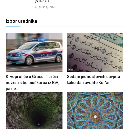
(VIDEO)
August 4, 2026
Izbor urednika
Krvoproliće u Gracu: Turčin
Sedam jednostavnih savjeta
nožem izbo muškarca iz BiH,
kako da zavolite Kur’an
pa se...