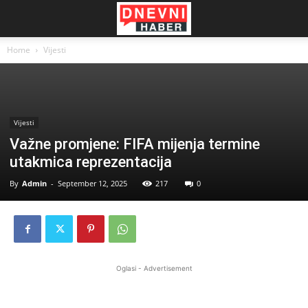
Home
Vijesti
Vijesti
Važne promjene: FIFA mijenja termine
utakmica reprezentacija
By
Admin
-
September 12, 2025
217
0
Oglasi - Advertisement