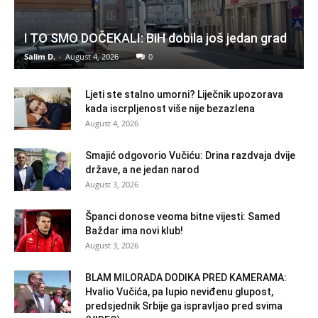
I TO SMO DOČEKALI: BiH dobila još jedan grad
Salim D.
-
August 4, 2026
0
Ljeti ste stalno umorni? Liječnik upozorava
kada iscrpljenost više nije bezazlena
August 4, 2026
Smajić odgovorio Vučiću: Drina razdvaja dvije
države, a ne jedan narod
August 3, 2026
Španci donose veoma bitne vijesti: Samed
Baždar ima novi klub!
August 3, 2026
BLAM MILORADA DODIKA PRED KAMERAMA:
Hvalio Vučića, pa lupio neviđenu glupost,
predsjednik Srbije ga ispravljao pred svima