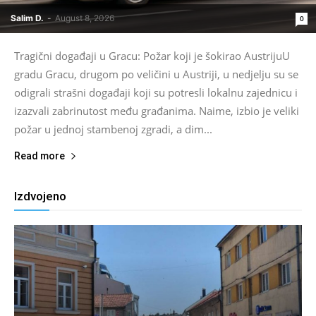
Salim D.
-
August 8, 2026
0
Tragični događaji u Gracu: Požar koji je šokirao AustrijuU
gradu Gracu, drugom po veličini u Austriji, u nedjelju su se
odigrali strašni događaji koji su potresli lokalnu zajednicu i
izazvali zabrinutost među građanima. Naime, izbio je veliki
požar u jednoj stambenoj zgradi, a dim...
Read more
Izdvojeno