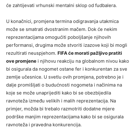
će zahtijevati vrhunski mentalni sklop od fudbalera.
U konačnici, promjena termina odigravanja utakmica
može se smatrati dvostranim mačem. Dok će nekim
reprezentacijama omogućiti poboljšanje njihovih
performansi, drugima može stvoriti izazove koji bi mogli
rezultirati neuspjehom.
FIFA će morati pažljivo pratiti
ove promjene
i njihovu reakciju na globalnom nivou kako
bi osigurala da nogomet ostane fer i konkurentan za sve
zemlje učesnice. U svetlu ovih promjena, potrebno je i
dalje promišljati o budućnosti nogometa i načinima na
koje se može unaprijediti kako bi se obezbijedila
ravnoteža između velikih i malih reprezentacija. Na
primjer, možda bi trebalo razmotriti dodatne mjere
podrške manjim reprezentacijama kako bi se osigurala
ravnoteža i pravedna konkurencija.