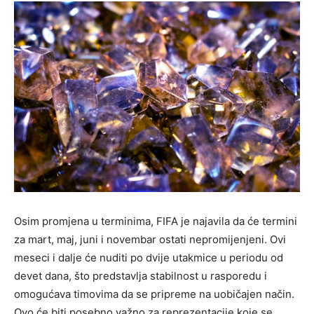
Osim promjena u terminima, FIFA je najavila da će termini
za mart, maj, juni i novembar ostati nepromijenjeni. Ovi
meseci i dalje će nuditi po dvije utakmice u periodu od
devet dana, što predstavlja stabilnost u rasporedu i
omogućava timovima da se pripreme na uobičajen način.
Ovo će biti posebno važno za reprezentacije koje se