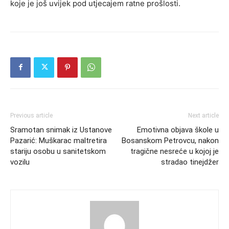
koje je još uvijek pod utjecajem ratne prošlosti.
Previous article
Next article
Sramotan snimak iz Ustanove
Emotivna objava škole u
Pazarić: Muškarac maltretira
Bosanskom Petrovcu, nakon
stariju osobu u sanitetskom
tragične nesreće u kojoj je
vozilu
stradao tinejdžer