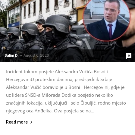
Salim D.
-
August 6, 2026
0
Incident tokom posjete Aleksandra Vučića Bosni i
HercegoviniU proteklim danima, predsjednik Srbije
Aleksandar Vučić boravio je u Bosni i Hercegovini, gdje je
uz lidera SNSD-a Milorada Dodika posjetio nekoliko
značajnih lokacija, uključujući i selo Čipuljić, rodno mjesto
njegovog oca Anđelka. Ova posjeta se na...
Read more