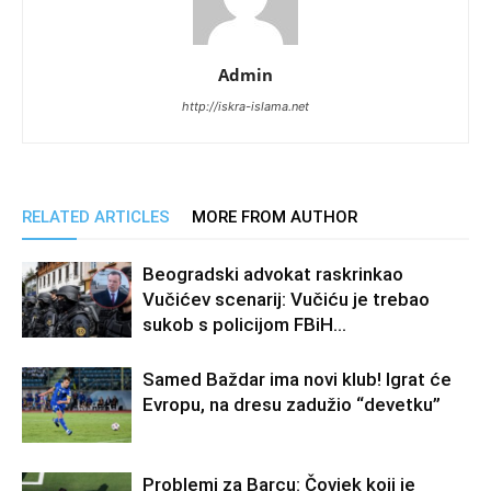
Admin
http://iskra-islama.net
RELATED ARTICLES
MORE FROM AUTHOR
Beogradski advokat raskrinkao
Vučićev scenarij: Vučiću je trebao
sukob s policijom FBiH…
Samed Baždar ima novi klub! Igrat će
Evropu, na dresu zadužio “devetku”
Problemi za Barcu: Čovjek koji je