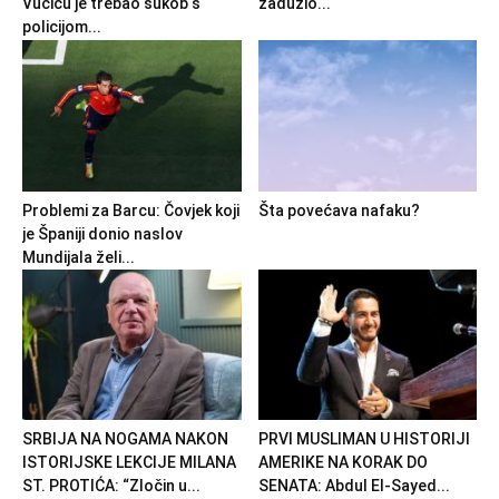
Vučiću je trebao sukob s
zadužio...
policijom...
Problemi za Barcu: Čovjek koji
Šta povećava nafaku?
je Španiji donio naslov
Mundijala želi...
SRBIJA NA NOGAMA NAKON
PRVI MUSLIMAN U HISTORIJI
ISTORIJSKE LEKCIJE MILANA
AMERIKE NA KORAK DO
ST. PROTIĆA: “Zločin u...
SENATA: Abdul El-Sayed...