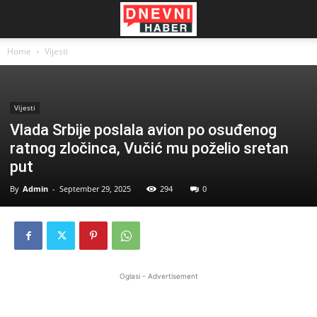
Home
Vijesti
Vijesti
Vlada Srbije poslala avion po osuđenog
ratnog zločinca, Vučić mu poželio sretan
put
By
Admin
-
September 29, 2025
294
0
Oglasi - Advertisement