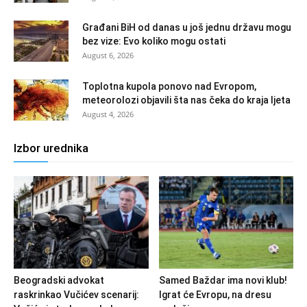
Građani BiH od danas u još jednu državu mogu
bez vize: Evo koliko mogu ostati
August 6, 2026
Toplotna kupola ponovo nad Evropom,
meteorolozi objavili šta nas čeka do kraja ljeta
August 4, 2026
Izbor urednika
Beogradski advokat
Samed Baždar ima novi klub!
raskrinkao Vučićev scenarij:
Igrat će Evropu, na dresu