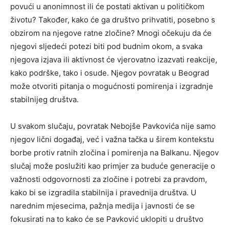
povući u anonimnost ili će postati aktivan u političkom
životu? Također, kako će ga društvo prihvatiti, posebno s
obzirom na njegove ratne zločine?
Mnogi očekuju da će
njegovi sljedeći potezi biti pod budnim okom, a svaka
njegova izjava ili aktivnost će vjerovatno izazvati reakcije,
kako podrške, tako i osude. Njegov povratak u Beograd
može otvoriti pitanja o mogućnosti pomirenja i izgradnje
stabilnijeg društva.
U svakom slučaju, povratak Nebojše Pavkovića nije samo
njegov lični događaj, već i važna tačka u širem kontekstu
borbe protiv ratnih zločina i pomirenja na Balkanu. Njegov
slučaj može poslužiti kao primjer za buduće generacije o
važnosti odgovornosti za zločine i potrebi za pravdom,
kako bi se izgradila stabilnija i pravednija društva. U
narednim mjesecima, pažnja medija i javnosti će se
fokusirati na to kako će se Pavković uklopiti u društvo