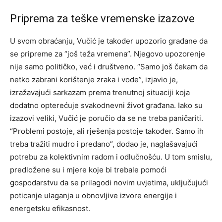
Priprema za teške vremenske izazove
U svom obraćanju, Vučić je također upozorio građane da
se pripreme za “još teža vremena”. Njegovo upozorenje
nije samo političko, već i društveno. “Samo još čekam da
netko zabrani korištenje zraka i vode”, izjavio je,
izražavajući sarkazam prema trenutnoj situaciji koja
dodatno opterećuje svakodnevni život građana. Iako su
izazovi veliki, Vučić je poručio da se ne treba paničariti.
“Problemi postoje, ali rješenja postoje također. Samo ih
treba tražiti mudro i predano”, dodao je, naglašavajući
potrebu za kolektivnim radom i odlučnošću. U tom smislu,
predložene su i mjere koje bi trebale pomoći
gospodarstvu da se prilagodi novim uvjetima, uključujući
poticanje ulaganja u obnovljive izvore energije i
energetsku efikasnost.