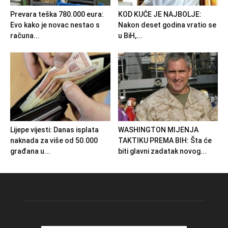
Prevara teška 780.000 eura:
KOD KUĆE JE NAJBOLJE:
Evo kako je novac nestao s
Nakon deset godina vratio se
računa...
u BiH,...
Lijepe vijesti: Danas isplata
WASHINGTON MIJENJA
naknada za više od 50.000
TAKTIKU PREMA BIH: Šta će
građana u...
biti glavni zadatak novog...