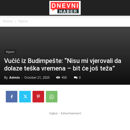
Home
Vijesti
Vijesti
Vučić iz Budimpešte: “Nisu mi vjerovali da
dolaze teška vremena – bit će još teža”
By
Admin
-
October 21, 2025
450
0
Oglasi - Advertisement