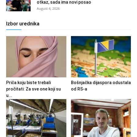
otkaz, sada ima novi posao
August 4, 2026
Izbor urednika
Priča koju biste trebali
Bošnjačka dijaspora odustala
pročitati: Za sve one koji su
od RS-a
u...