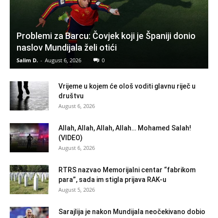
Problemi za Barcu: Čovjek koji je Španiji donio
naslov Mundijala želi otići
Salim D.
-
August 6, 2026
0
Vrijeme u kojem će ološ voditi glavnu riječ u
društvu
August 6, 2026
Allah, Allah, Allah, Allah… Mohamed Salah!
(VIDEO)
August 6, 2026
RTRS nazvao Memorijalni centar “fabrikom
para”, sada im stigla prijava RAK-u
August 5, 2026
Sarajlija je nakon Mundijala neočekivano dobio