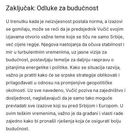
Zaključak: Odluke za budućnost
U trenutku kada je neizvjesnost postala norma, a izazovi
se gomilaju, može se reći da je predsjednik Vučić svojim
izjavama otvorio važne teme koje se tiču ne samo Srbije,
već cijele regije. Njegova nastojanja da očuva stabilnost i
mir u turbulentnim vremenima, uz jasne vizije za
budućnost, postavljaju temelje za daljnju raspravu o
pitanjima energetike i politike. Kako se situacija razvija,
važno je pratiti kako će se srpske strategije oblikovati i
prilagođavati u odnosu na promjenjive geopolitičke
okolnosti. Uz sve navedeno, Vučić poziva na zajedništvo i
dosljednost, naglašavajući da je samo tako moguće
prevladati sve izazove koji su pred Srbijom i Europom. U
ovim teškim vremenima, važno je da građani i vlasti rade
zajedno kako bi pronašli rješenja koja će osigurati bolju
budućnost.