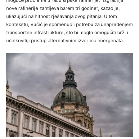
moguće probleme u radu srpske rafinerije. “Izgradnja
nove rafinerije zahtijeva barem tri godine”, kazao je,
ukazujući na hitnost rješavanja ovog pitanja. U tom
kontekstu, Vučić je spomenuo i potrebu za unapređenjem
transportne infrastrukture, što bi moglo omogućiti brži i
učinkovitiji pristup alternativnim izvorima energenata.