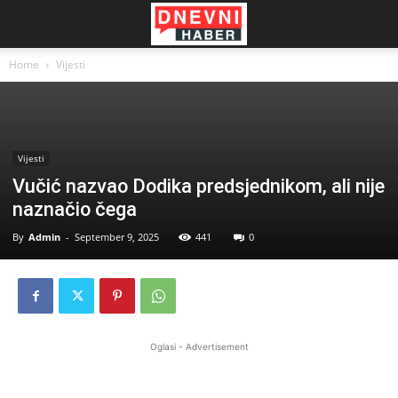
Home
Vijesti
Vijesti
Vučić nazvao Dodika predsjednikom, ali nije
naznačio čega
By
Admin
-
September 9, 2025
441
0
Oglasi - Advertisement