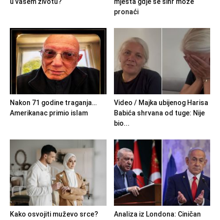
u vašem životu?
mjesta gdje se sihr moze
pronaći
Nakon 71 godine traganja…
Video / Majka ubijenog Harisa
Amerikanac primio islam
Babića shrvana od tuge: Nije
bio...
Kako osvojiti muževo srce?
Analiza iz Londona: Ciničan