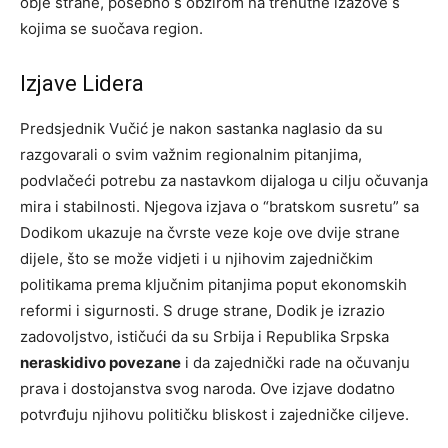
obje strane, posebno s obzirom na trenutne izazove s
kojima se suočava region.
Izjave Lidera
Predsjednik Vučić je nakon sastanka naglasio da su
razgovarali o svim važnim regionalnim pitanjima,
podvlačeći potrebu za nastavkom dijaloga u cilju očuvanja
mira i stabilnosti. Njegova izjava o “bratskom susretu” sa
Dodikom ukazuje na čvrste veze koje ove dvije strane
dijele, što se može vidjeti i u njihovim zajedničkim
politikama prema ključnim pitanjima poput ekonomskih
reformi i sigurnosti. S druge strane, Dodik je izrazio
zadovoljstvo, ističući da su Srbija i Republika Srpska
neraskidivo povezane
i da zajednički rade na očuvanju
prava i dostojanstva svog naroda. Ove izjave dodatno
potvrđuju njihovu političku bliskost i zajedničke ciljeve.