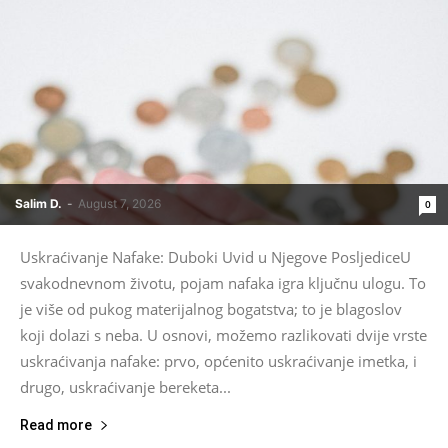
Salim D.
-
August 7, 2026
0
Uskraćivanje Nafake: Duboki Uvid u Njegove PosljediceU
svakodnevnom životu, pojam nafaka igra ključnu ulogu. To
je više od pukog materijalnog bogatstva; to je blagoslov
koji dolazi s neba. U osnovi, možemo razlikovati dvije vrste
uskraćivanja nafake: prvo, općenito uskraćivanje imetka, i
drugo, uskraćivanje bereketa...
Read more