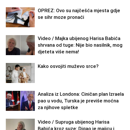
OPREZ: Ovo su najčešća mjesta gdje
se sihr moze pronaći
Video / Majka ubijenog Harisa Babića
shrvana od tuge: Nije bio nasilnik, mog
djeteta više nema!
Kako osvojiti muževo srce?
Analiza iz Londona: Ciničan plan Izraela
pao u vodu, Turska je previše moćna
za njihove spletke
Video / Supruga ubijenog Harisa
Babića kroz suze: Digao je majicu i