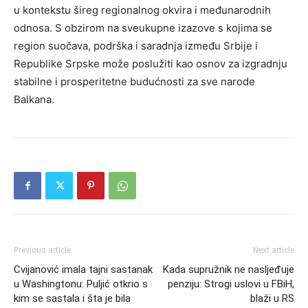
u kontekstu šireg regionalnog okvira i međunarodnih
odnosa. S obzirom na sveukupne izazove s kojima se
region suočava, podrška i saradnja između Srbije i
Republike Srpske može poslužiti kao osnov za izgradnju
stabilne i prosperitetne budućnosti za sve narode
Balkana.
Previous article
Next article
Cvijanović imala tajni sastanak
Kada supružnik ne nasljeđuje
u Washingtonu: Puljić otkrio s
penziju: Strogi uslovi u FBiH,
kim se sastala i šta je bila
blaži u RS