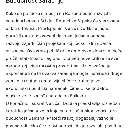
Budućnost Saradnje
Kako se politička situacija na Balkanu bude razvijala,
saradnja između Srbije i Republike Srpske će vjerovatno
ostati u fokusu. Predsjednici Vučić i Dodik su jasno
poručili da su posvećeni daljnjem jačanju odnosa i
razvoju zajedničkih projekata koji će koristiti obema
stranama.
Ova vrsta političke i ekonomske sinergije može
pružiti stabilnost u regionu i donijeti nove prilike za sve
narode koji žive na ovim prostorima.
Uz to, važno je
napomenuti da bi ovakva saradnja mogla inspirisati druge
zemlje u regionu da razviju slične strategije za
ekonomski i politički napredak, čime bi se dodatno
ojačale veze između naroda na Balkanu.
U konačnici, susret Vučića i Dodika predstavlja još jedan
korak ka jačanju veza koje su od suštinskog značaja za
budućnost Balkana. Prateći razvoj događaja, važno je
posmatrati kako će se ovi odnosi i dalje razvijati, posebno