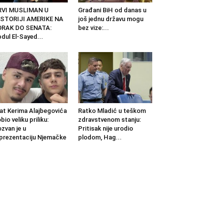
RVI MUSLIMAN U
Građani BiH od danas u
ISTORIJI AMERIKE NA
još jednu državu mogu
ORAK DO SENATA:
bez vize:...
dul El-Sayed...
at Kerima Alajbegovića
Ratko Mladić u teškom
bio veliku priliku:
zdravstvenom stanju:
zvan je u
Pritisak nije urodio
prezentaciju Njemačke
plodom, Hag...