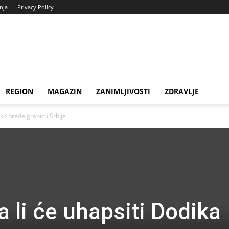
enja
Privacy Policy
REGION
MAGAZIN
ZANIMLJIVOSTI
ZDRAVLJE
ako pređe granicu Srbije
a li će uhapsiti Dodika