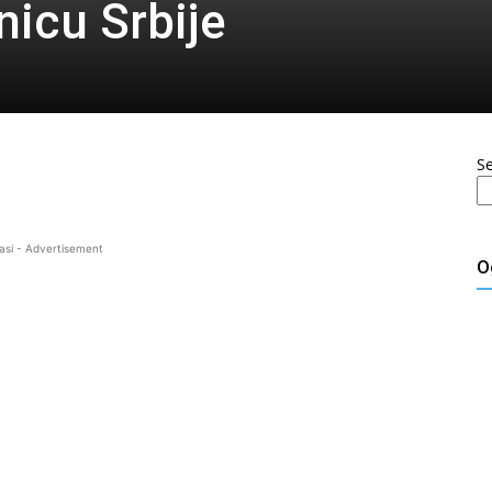
nicu Srbije
S
asi - Advertisement
O