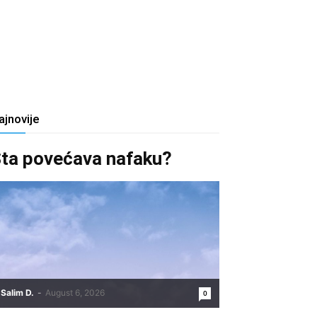
ajnovije
ta povećava nafaku?
Salim D.
-
August 6, 2026
0