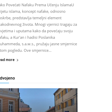
ako Povećati Nafaku Prema Učenju IslamaU
vijetu islama, koncept nafake, odnosno
pskrbe, predstavlja temeljni element
akodnevnog života. Mnogi vjernici tragaju za
avjetima i uputama kako da povećaju svoju
faku, a Kur'an i hadisi Poslanika
uhammeda, s.a.w.s., pružaju jasne smjernice
 tom pogledu. Ove smjernice...
ead more
zdvojeno