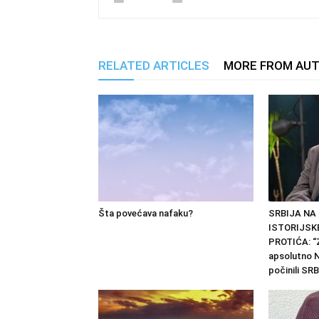
RELATED ARTICLES
MORE FROM AU
Šta povećava nafaku?
SRBIJA NA
ISTORIJSKE
PROTIĆA: “Z
apsolutno N
počinili SRB