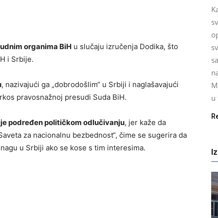
K
s
o
sudnim organima BiH
u slučaju izručenja Dodika, što
sv
 i Srbije.
s
na
u
, nazivajući ga „dobrodošlim“ u Srbiji i naglašavajući
M
uprkos pravosnažnoj presudi Suda BiH.
u
R
ije podređen političkom odlučivanju
, jer kaže da
 Saveta za nacionalnu bezbednost“, čime se sugerira da
nagu u Srbiji ako se kose s tim interesima.
I