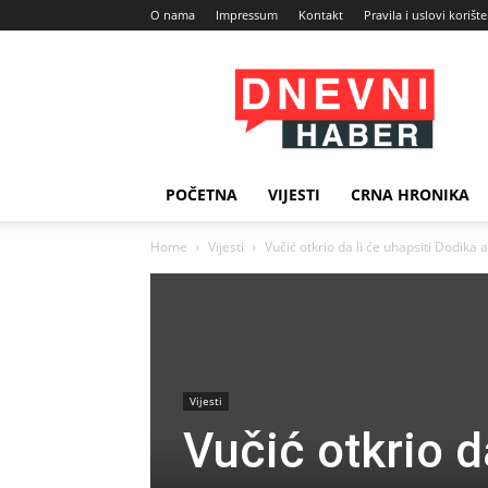
O nama
Impressum
Kontakt
Pravila i uslovi korišt
Dnevni
Haber
POČETNA
VIJESTI
CRNA HRONIKA
Home
Vijesti
Vučić otkrio da li će uhapsiti Dodika 
Vijesti
Vučić otkrio d