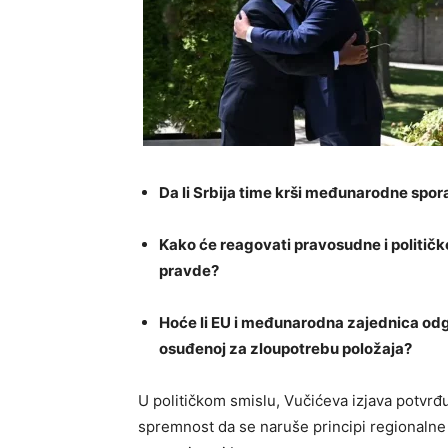
Da li Srbija time krši međunarodne spor
Kako će reagovati pravosudne i političke
pravde?
Hoće li EU i međunarodna zajednica odg
osuđenoj za zloupotrebu položaja?
U političkom smislu, Vučićeva izjava potvrđ
spremnost da se naruše principi regionalne 