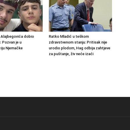
 Alajbegovića dobio
Ratko Mladić u teškom
u: Pozvan je u
zdravstvenom stanju: Pritisak nije
ciju Njemačke
urodio plodom, Hag odbija zahtjeve
za puštanje, živ neće izaći