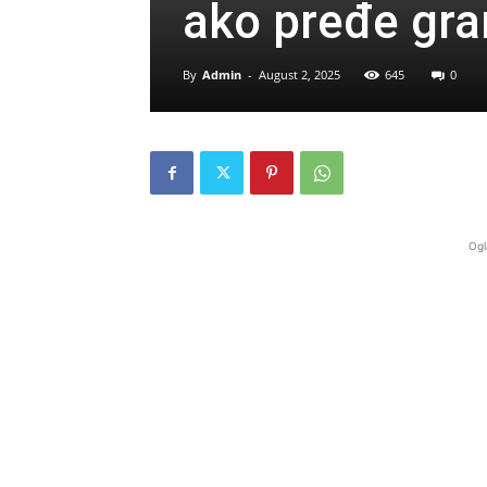
ako pređe gra
By
Admin
-
August 2, 2025
645
0
Ogl