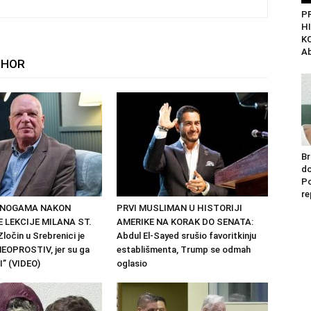
P
H
K
Ab
THOR
Br
do
Po
re
 NOGAMA NAKON
PRVI MUSLIMAN U HISTORIJI
 LEKCIJE MILANA ST.
AMERIKE NA KORAK DO SENATA:
ločin u Srebrenici je
Abdul El-Sayed srušio favoritkinju
EOPROSTIV, jer su ga
establišmenta, Trump se odmah
I” (VIDEO)
oglasio