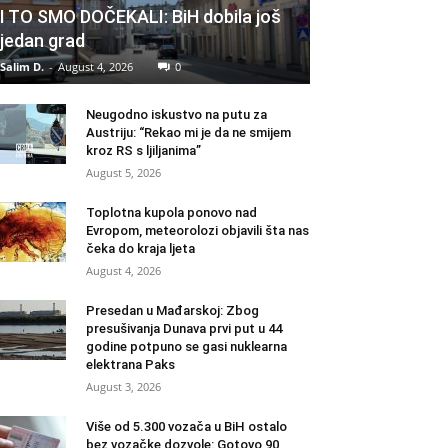
I TO SMO DOČEKALI: BiH dobila još
jedan grad
Salim D.
-
August 4, 2026
0
Neugodno iskustvo na putu za
Austriju: “Rekao mi je da ne smijem
kroz RS s ljiljanima”
August 5, 2026
Toplotna kupola ponovo nad
Evropom, meteorolozi objavili šta nas
čeka do kraja ljeta
August 4, 2026
Presedan u Mađarskoj: Zbog
presušivanja Dunava prvi put u 44
godine potpuno se gasi nuklearna
elektrana Paks
August 3, 2026
Više od 5.300 vozača u BiH ostalo
bez vozačke dozvole: Gotovo 90