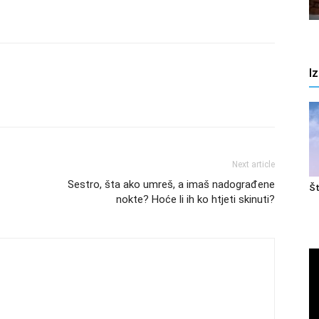
I
Next article
Sestro, šta ako umreš, a imaš nadograđene
Št
nokte? Hoće li ih ko htjeti skinuti?